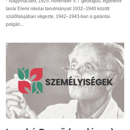
* Nagymácséd, 1925. november 5. / geológus, egyetemi
tanár Elemi iskolai tanulmányait 1932–1940 között
szülőfalujában végezte, 1942–1943-ban a galántai
polgári...