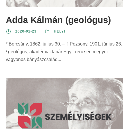
z
t
t
r
e
:
:
i
Adda Kálmán (geológus)
r
n
i
t
2020-01-23
HELYI
n
:
t
* Borcsány, 1862. július 30. – † Pozsony, 1901. június 26.
:
/ geológus, akadémiai tanár Egy Trencsén megyei
vagyonos bányászcsalád...