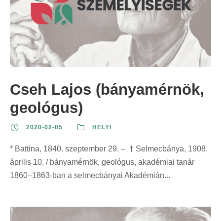
Cseh Lajos (bányamérnök,
geológus)
2020-02-05
HELYI
* Battina, 1840. szeptember 29. – † Selmecbánya, 1908.
április 10. / bányamérnök, geológus, akadémiai tanár
1860–1863-ban a selmecbányai Akadémián...