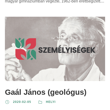
magyar gimnáziumban végezte, 1962-ben érettségizett....
Gaál János (geológus)
2020-02-05
HELYI