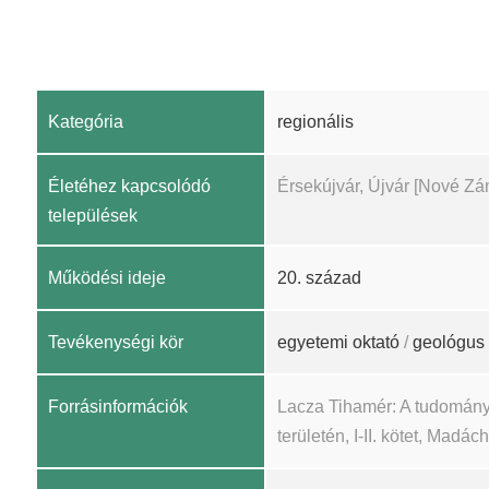
Kategória
regionális
Életéhez kapcsolódó
Érsekújvár, Újvár [Nové Zá
települések
Működési ideje
20. század
Tevékenységi kör
egyetemi oktató
/
geológus
Forrásinformációk
Lacza Tihamér: A tudomány
területén, I-II. kötet, Madá