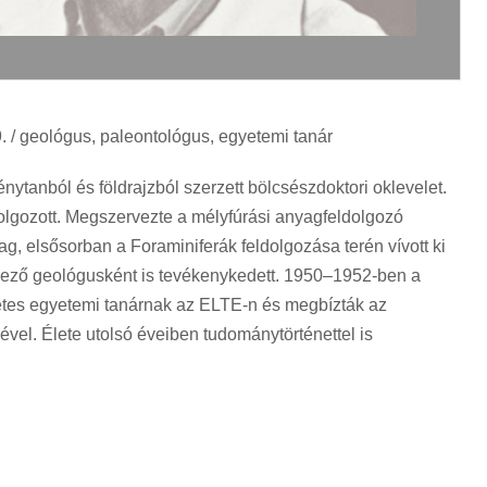
9. / geológus, paleontológus, egyetemi tanár
tanból és földrajzból szerzett bölcsészdoktori oklevelet.
olgozott. Megszervezte a mélyfúrási anyagfeldolgozó
yag, elsősorban a Foraminiferák feldolgozása terén vívott ki
képező geológusként is tevékenykedett. 1950–1952-ben a
zetes egyetemi tanárnak az ELTE-n és megbízták az
el. Élete utolsó éveiben tudománytörténettel is