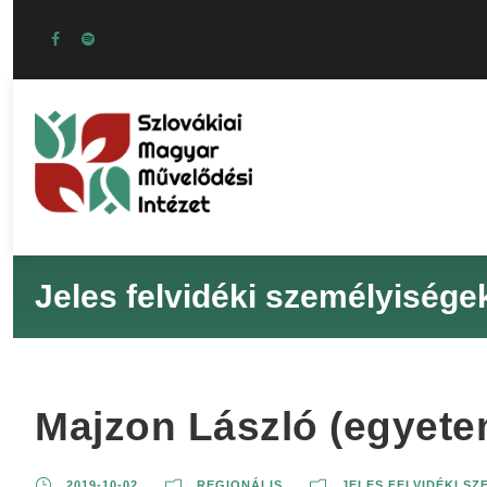
Jeles felvidéki személyisége
Majzon László (egyete
2019-10-02
REGIONÁLIS
JELES FELVIDÉKI S