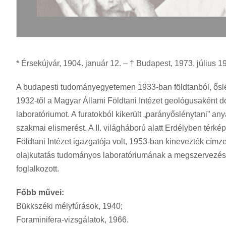
* Érsekújvár, 1904. január 12. – † Budapest, 1973. július 1
A budapesti tudományegyetemen 1933-ban földtanból, őslény
1932-től a Magyar Állami Földtani Intézet geológusaként d
laboratóriumot. A furatokból kikerült „parányőslénytani” an
szakmai elismerést. A II. világháború alatt Erdélyben tér
Földtani Intézet igazgatója volt, 1953-ban kinevezték cím
olajkutatás tudományos laboratóriumának a megszervezésév
foglalkozott.
Főbb művei:
Bükkszéki mélyfúrások, 1940;
Foraminifera-vizsgálatok, 1966.