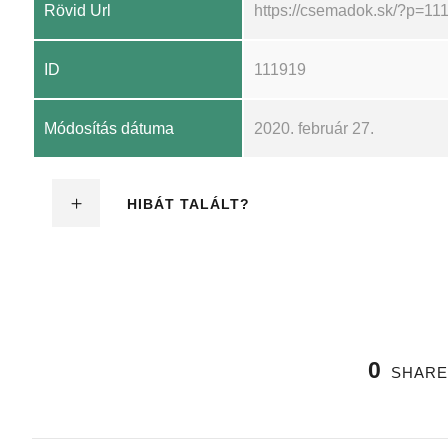
Rövid Url
https://csemadok.sk/?p=11
ID
111919
Módosítás dátuma
2020. február 27.
HIBÁT TALÁLT?
0
SHARE