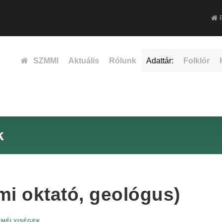
F
SZMMI
Aktuális
Rólunk
Adattár:
Folklór
k
mi oktató, geológus)
ZEMÉLYISÉGEK