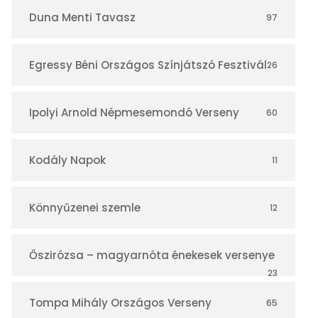
r
Duna Menti Tavasz
97
Egressy Béni Országos Színjátszó Fesztivál
26
Ipolyi Arnold Népmesemondó Verseny
60
Kodály Napok
11
Könnyűzenei szemle
12
Őszirózsa – magyarnóta énekesek versenye
23
Tompa Mihály Országos Verseny
65