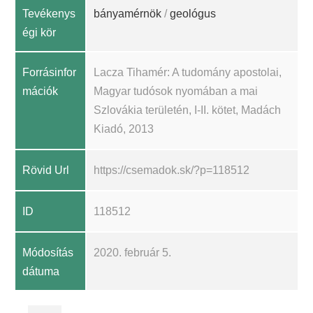
Tevékenys
bányamérnök
/
geológus
égi kör
Forrásinfor
Lacza Tihamér: A tudomány apostolai,
mációk
Magyar tudósok nyomában a mai
Szlovákia területén, I-II. kötet, Madách
Kiadó, 2013
Rövid Url
https://csemadok.sk/?p=118512
ID
118512
Módosítás
2020. február 5.
dátuma