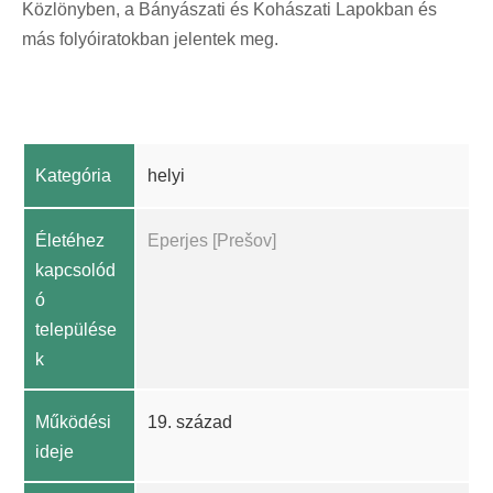
Közlönyben, a Bányászati és Kohászati Lapokban és
más folyóiratokban jelentek meg.
Kategória
helyi
Életéhez
Eperjes [Prešov]
kapcsolód
ó
települése
k
Működési
19. század
ideje