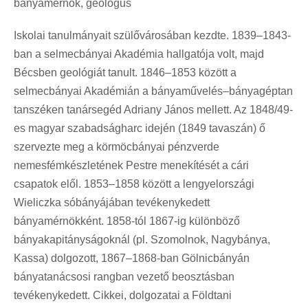
bányamérnök, geológus
Iskolai tanulmányait szülővárosában kezdte. 1839–1843-
ban a selmecbányai Akadémia hallgatója volt, majd
Bécsben geológiát tanult. 1846–1853 között a
selmecbányai Akadémián a bányaművelés–bányagéptan
tanszéken tanársegéd Adriany János mellett. Az 1848/49-
es magyar szabadságharc idején (1849 tavaszán) ő
szervezte meg a körmöcbányai pénzverde
nemesfémkészletének Pestre menekítését a cári
csapatok elől. 1853–1858 között a lengyelországi
Wieliczka sóbányájában tevékenykedett
bányamérnökként. 1858-tól 1867-ig különböző
bányakapitányságoknál (pl. Szomolnok, Nagybánya,
Kassa) dolgozott, 1867–1868-ban Gölnicbányán
bányatanácsosi rangban vezető beosztásban
tevékenykedett. Cikkei, dolgozatai a Földtani