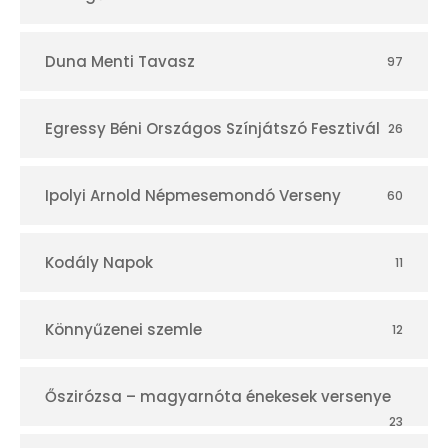
Duna Menti Tavasz
97
Egressy Béni Országos Színjátszó Fesztivál
26
Ipolyi Arnold Népmesemondó Verseny
60
Kodály Napok
11
Könnyűzenei szemle
12
Őszirózsa – magyarnóta énekesek versenye
23