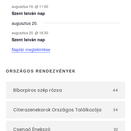
augusztus 16. @ 11:00
e
Szent István nap
augusztus 20.
k
augusztus 20. @ 16:30
n
Szent István nap
Naptár megtekintése
a
p
ORSZÁGOS RENDEZVÉNYEK
t
Bíborpiros szép rózsa
44
á
r
Citerazenekarok Országos Találkozója
34
Csengő Énekszó
32