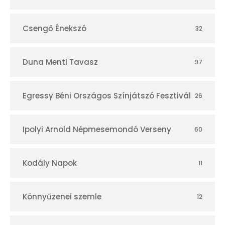
Csengő Énekszó
32
Duna Menti Tavasz
97
Egressy Béni Országos Színjátszó Fesztivál
26
Ipolyi Arnold Népmesemondó Verseny
60
Kodály Napok
11
Könnyűzenei szemle
12