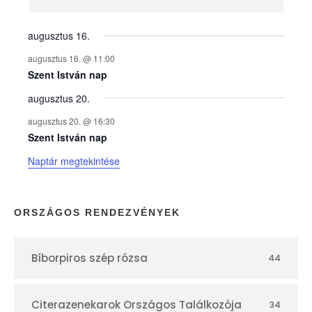
n
y
augusztus 16.
augusztus 16. @ 11:00
e
Szent István nap
augusztus 20.
k
augusztus 20. @ 16:30
n
Szent István nap
Naptár megtekintése
a
p
ORSZÁGOS RENDEZVÉNYEK
t
Bíborpiros szép rózsa
44
á
r
Citerazenekarok Országos Találkozója
34