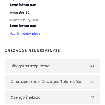
e
Szent István nap
augusztus 20.
k
augusztus 20. @ 16:30
n
Szent István nap
Naptár megtekintése
a
p
ORSZÁGOS RENDEZVÉNYEK
t
Bíborpiros szép rózsa
44
á
r
Citerazenekarok Országos Találkozója
34
Csengő Énekszó
32