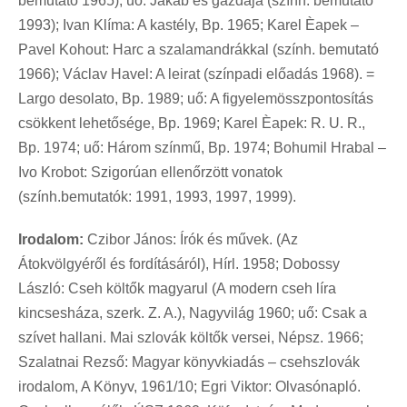
bemutató 1965); uő: Jakab és gazdája (szính. bemutató
1993); Ivan Klíma: A kastély, Bp. 1965; Karel Èapek –
Pavel Kohout: Harc a szalamandrákkal (szính. bemutató
1966); Václav Havel: A leirat (színpadi előadás 1968). =
Largo desolato, Bp. 1989; uő: A figyelemösszpontosítás
csökkent lehetősége, Bp. 1969; Karel Èapek: R. U. R.,
Bp. 1974; uő: Három színmű, Bp. 1974; Bohumil Hrabal –
Ivo Krobot: Szigorúan ellenőrzött vonatok
(szính.bemutatók: 1991, 1993, 1997, 1999).
Irodalom:
Czibor János: Írók és művek. (Az
Átokvölgyéről és fordításáról), Hírl. 1958; Dobossy
László: Cseh költők magyarul (A modern cseh líra
kincsesháza, szerk. Z. A.), Nagyvilág 1960; uő: Csak a
szívet hallani. Mai szlovák költők versei, Népsz. 1966;
Szalatnai Rezső: Magyar könyvkiadás – csehszlovák
irodalom, A Könyv, 1961/10; Egri Viktor: Olvasónapló.