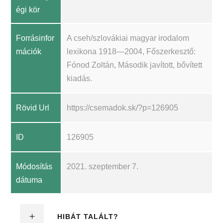
égi kör
Forrásinfor
A cseh/szlovákiai magyar irodalom
mációk
lexikona 1918—2004, Főszerkesztő:
Fónod Zoltán, Második javított, bővített
kiadás.
Rövid Url
https://csemadok.sk/?p=126905
ID
126905
Módosítás
2021. szeptember 7.
dátuma
HIBÁT TALÁLT?