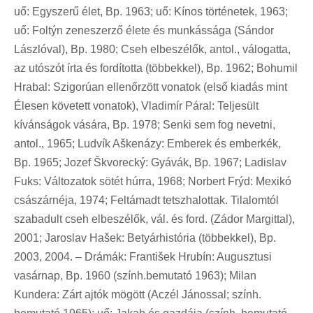
uő: Egyszerű élet, Bp. 1963; uő: Kínos történetek, 1963;
uő: Foltýn zeneszerző élete és munkássága (Sándor
Lászlóval), Bp. 1980; Cseh elbeszélők, antol., válogatta,
az utószót írta és fordította (többekkel), Bp. 1962; Bohumil
Hrabal: Szigorúan ellenőrzött vonatok (első kiadás mint
Élesen követett vonatok), Vladimír Páral: Teljesült
kívánságok vására, Bp. 1978; Senki sem fog nevetni,
antol., 1965; Ludvík Aškenázy: Emberek és emberkék,
Bp. 1965; Jozef Škvorecký: Gyávák, Bp. 1967; Ladislav
Fuks: Változatok sötét húrra, 1968; Norbert Frýd: Mexikó
császárnéja, 1974; Feltámadt tetszhalottak. Tilalomtól
szabadult cseh elbeszélők, vál. és ford. (Zádor Margittal),
2001; Jaroslav Hašek: Betyárhistória (többekkel), Bp.
2003, 2004. – Drámák: František Hrubín: Augusztusi
vasárnap, Bp. 1960 (szính.bemutató 1963); Milan
Kundera: Zárt ajtók mögött (Aczél Jánossal; szính.