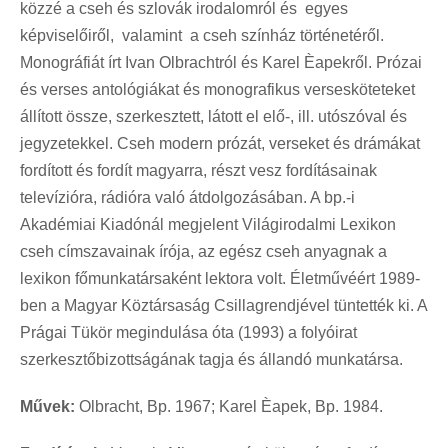
közzé a cseh és szlovák irodalomról és egyes
képviselőiről, valamint a cseh színház történetéről.
Monográfiát írt Ivan Olbrachtról és Karel Èapekről. Prózai
és verses antológiákat és monografikus versesköteteket
állított össze, szerkesztett, látott el elő-, ill. utószóval és
jegyzetekkel. Cseh modern prózát, verseket és drámákat
fordított és fordít magyarra, részt vesz fordításainak
televízióra, rádióra való átdolgozásában. A bp.-i
Akadémiai Kiadónál megjelent Világirodalmi Lexikon
cseh címszavainak írója, az egész cseh anyagnak a
lexikon főmunkatársaként lektora volt. Életművéért 1989-
ben a Magyar Köztársaság Csillagrendjével tüntették ki. A
Prágai Tükör megindulása óta (1993) a folyóirat
szerkesztőbizottságának tagja és állandó munkatársa.
Művek:
Olbracht, Bp. 1967; Karel Èapek, Bp. 1984.