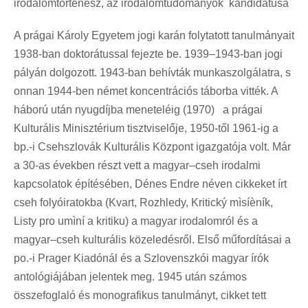
irodalomtörténész, az irodalomtudományok kandidátusa
A prágai Károly Egyetem jogi karán folytatott tanulmányait
1938-ban doktorátussal fejezte be. 1939–1943-ban jogi
pályán dolgozott. 1943-ban behívták munkaszolgálatra, s
onnan 1944-ben német koncentrációs táborba vitték. A
háború után nyugdíjba meneteléig (1970) a prágai
Kulturális Minisztérium tisztviselője, 1950-től 1961-ig a
bp.-i Csehszlovák Kulturális Központ igazgatója volt. Már
a 30-as években részt vett a magyar–cseh irodalmi
kapcsolatok építésében, Dénes Endre néven cikkeket írt
cseh folyóiratokba (Kvart, Rozhledy, Kritický mìsíèník,
Listy pro umìní a kritiku) a magyar irodalomról és a
magyar–cseh kulturális közeledésről. Első műfordításai a
po.-i Prager Kiadónál és a Szlovenszkói magyar írók
antológiájában jelentek meg. 1945 után számos
összefoglaló és monografikus tanulmányt, cikket tett