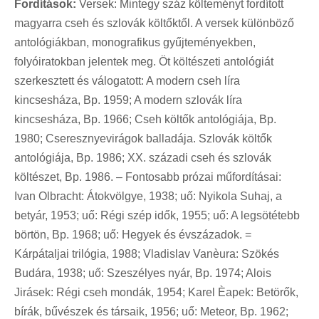
Fordítások:
Versek: Mintegy száz költeményt fordított
magyarra cseh és szlovák költőktől. A versek különböző
antológiákban, monografikus gyűjteményekben,
folyóiratokban jelentek meg. Öt költészeti antológiát
szerkesztett és válogatott: A modern cseh líra
kincsesháza, Bp. 1959; A modern szlovák líra
kincsesháza, Bp. 1966; Cseh költők antológiája, Bp.
1980; Cseresznyevirágok balladája. Szlovák költők
antológiája, Bp. 1986; XX. századi cseh és szlovák
költészet, Bp. 1986. – Fontosabb prózai műfordításai:
Ivan Olbracht: Átokvölgye, 1938; uő: Nyikola Suhaj, a
betyár, 1953; uő: Régi szép idők, 1955; uő: A legsötétebb
börtön, Bp. 1968; uő: Hegyek és évszázadok. =
Kárpátaljai trilógia, 1988; Vladislav Vanèura: Szökés
Budára, 1938; uő: Szeszélyes nyár, Bp. 1974; Alois
Jirásek: Régi cseh mondák, 1954; Karel Èapek: Betörők,
bírák, bűvészek és társaik, 1956; uő: Meteor, Bp. 1962;