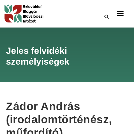
Jeles felvidéki
személyiségek
Zádor András
(irodalomtörténész,
műfordító)