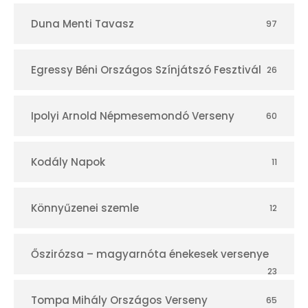
Duna Menti Tavasz
97
Egressy Béni Országos Színjátszó Fesztivál
26
Ipolyi Arnold Népmesemondó Verseny
60
Kodály Napok
11
Könnyűzenei szemle
12
Őszirózsa – magyarnóta énekesek versenye
23
Tompa Mihály Országos Verseny
65