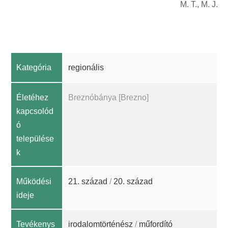
M. T., M. J.
Kategória
regionális
Életéhez
Breznóbánya [Brezno]
kapcsolód
ó
települése
k
Működési
21. század
/
20. század
ideje
Tevékenys
irodalomtörténész
/
műfordító