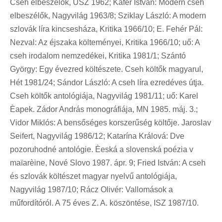
Cseh elbeszélők, ÚSZ 1962; Käfer István: Modern cseh
elbeszélők, Nagyvilág 1963/8; Sziklay László: A modern
szlovák líra kincsesháza, Kritika 1966/10; E. Fehér Pál:
Nezval: Az éjszaka költeményei, Kritika 1966/10; uő: A
cseh irodalom nemzedékei, Kritika 1981/1; Szántó
György: Egy évezred költészete. Cseh költők magyarul,
Hét 1981/24; Sándor László: A cseh líra ezredéves útja.
Cseh költők antológiája, Nagyvilág 1981/11; uő: Karel
Èapek. Zádor András monográfiája, MN 1985. máj. 3.;
Vidor Miklós: A bensőséges korszerűség költője. Jaroslav
Seifert, Nagyvilág 1986/12; Katarína Králová: Dve
pozoruhodné antológie. Èeská a slovenská poézia v
maïarèine, Nové Slovo 1987. ápr. 9; Fried István: A cseh
és szlovák költészet magyar nyelvű antológiája,
Nagyvilág 1987/10; Rácz Olivér: Vallomások a
műfordítóról. A 75 éves Z. A. köszöntése, ISZ 1987/10.