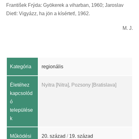
František Frýda: Gyökerek a viharban, 1960; Jaroslav
Dietl: Vigyázz, ha jön a kísértet!, 1962.
M. J.
Kategória
regionális
Életéhez
Nyitra [Nitra], Pozsony [Bratislava]
kapcsolód
ó
települése
k
Működési
20. század
/
19. század