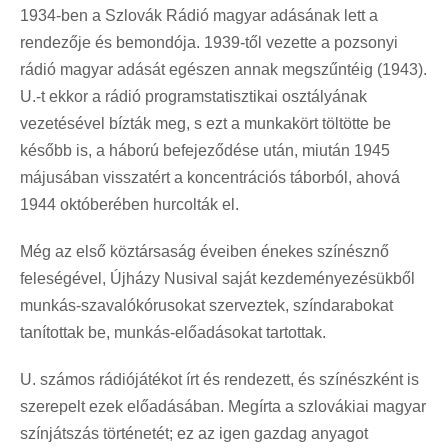
1934-ben a Szlovák Rádió magyar adásának lett a
rendezője és bemondója. 1939-től vezette a pozsonyi
rádió magyar adását egészen annak megszűntéig (1943).
U.-t ekkor a rádió programstatisztikai osztályának
vezetésével bízták meg, s ezt a munkakört töltötte be
később is, a háború befejeződése után, miután 1945
májusában visszatért a koncentrációs táborból, ahová
1944 októberében hurcolták el.
Még az első köztársaság éveiben énekes színésznő
feleségével, Újházy Nusival saját kezdeményezésükből
munkás-szavalókórusokat szerveztek, színdarabokat
tanítottak be, munkás-előadásokat tartottak.
U. számos rádiójátékot írt és rendezett, és színészként is
szerepelt ezek előadásában. Megírta a szlovákiai magyar
színjátszás történetét; ez az igen gazdag anyagot