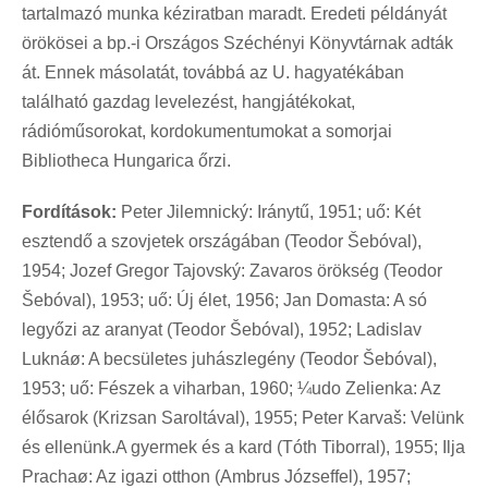
tartalmazó munka kéziratban maradt. Eredeti példányát
örökösei a bp.-i Országos Széchényi Könyvtárnak adták
át. Ennek másolatát, továbbá az U. hagyatékában
található gazdag levelezést, hangjátékokat,
rádióműsorokat, kordokumentumokat a somorjai
Bibliotheca Hungarica őrzi.
Fordítások:
Peter Jilemnický: Iránytű, 1951; uő: Két
esztendő a szovjetek országában (Teodor Šebóval),
1954; Jozef Gregor Tajovský: Zavaros örökség (Teodor
Šebóval), 1953; uő: Új élet, 1956; Jan Domasta: A só
legyőzi az aranyat (Teodor Šebóval), 1952; Ladislav
Luknáø: A becsületes juhászlegény (Teodor Šebóval),
1953; uő: Fészek a viharban, 1960; ¼udo Zelienka: Az
élősarok (Krizsan Saroltával), 1955; Peter Karvaš: Velünk
és ellenünk.A gyermek és a kard (Tóth Tiborral), 1955; Ilja
Prachaø: Az igazi otthon (Ambrus Józseffel), 1957;