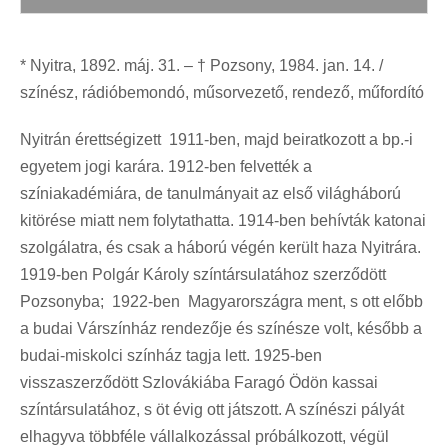
* Nyitra, 1892. máj. 31. – † Pozsony, 1984. jan. 14. /
színész, rádióbemondó, műsorvezető, rendező, műfordító
Nyitrán érettségizett 1911-ben, majd beiratkozott a bp.-i
egyetem jogi karára. 1912-ben felvették a
színiakadémiára, de tanulmányait az első világháború
kitörése miatt nem folytathatta. 1914-ben behívták katonai
szolgálatra, és csak a háború végén került haza Nyitrára.
1919-ben Polgár Károly színtársulatához szerződött
Pozsonyba; 1922-ben Magyarországra ment, s ott előbb
a budai Várszínház rendezője és színésze volt, később a
budai-miskolci színház tagja lett. 1925-ben
visszaszerződött Szlovákiába Faragó Ödön kassai
színtársulatához, s öt évig ott játszott. A színészi pályát
elhagyva többféle vállalkozással próbálkozott, végül