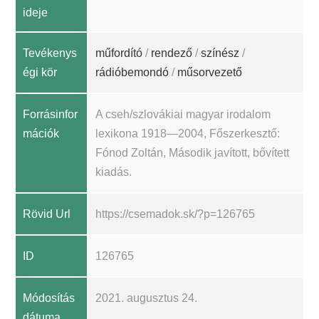
ideje
Tevékenys
műfordító
/
rendező
/
színész
/
égi kör
rádióbemondó
/
műsorvezető
Forrásinfor
A cseh/szlovákiai magyar irodalom
mációk
lexikona 1918—2004, Főszerkesztő:
Fónod Zoltán, Második javított, bővített
kiadás.
Rövid Url
https://csemadok.sk/?p=126765
ID
126765
Módosítás
2021. augusztus 24.
dátuma