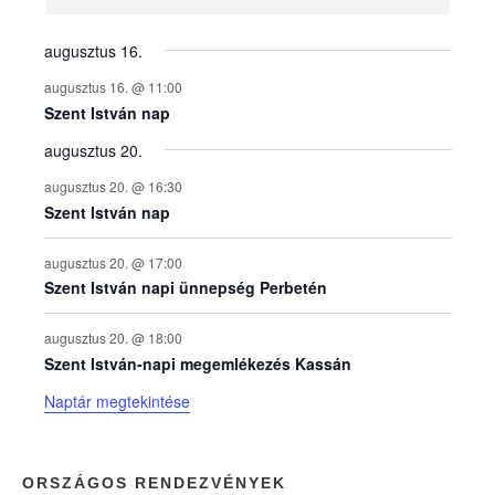
n
y
augusztus 16.
augusztus 16. @ 11:00
e
Szent István nap
augusztus 20.
k
augusztus 20. @ 16:30
n
Szent István nap
a
augusztus 20. @ 17:00
Szent István napi ünnepség Perbetén
p
augusztus 20. @ 18:00
Szent István-napi megemlékezés Kassán
t
Naptár megtekintése
á
r
ORSZÁGOS RENDEZVÉNYEK