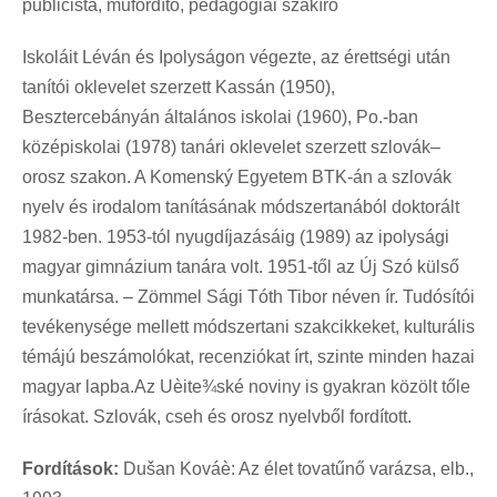
publicista, műfordító, pedagógiai szakíró
Iskoláit Léván és Ipolyságon végezte, az érettségi után
tanítói oklevelet szerzett Kassán (1950),
Besztercebányán általános iskolai (1960), Po.-ban
középiskolai (1978) tanári oklevelet szerzett szlovák–
orosz szakon. A Komenský Egyetem BTK-án a szlovák
nyelv és irodalom tanításának módszertanából doktorált
1982-ben. 1953-tól nyugdíjazásáig (1989) az ipolysági
magyar gimnázium tanára volt. 1951-től az Új Szó külső
munkatársa. – Zömmel Sági Tóth Tibor néven ír. Tudósítói
tevékenysége mellett módszertani szakcikkeket, kulturális
témájú beszámolókat, recenziókat írt, szinte minden hazai
magyar lapba.Az Uèite¾ské noviny is gyakran közölt tőle
írásokat. Szlovák, cseh és orosz nyelvből fordított.
Fordítások:
Dušan Kováè: Az élet tovatűnő varázsa, elb.,