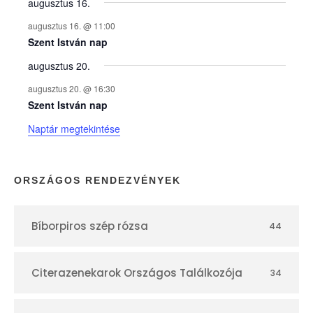
y
augusztus 16.
augusztus 16. @ 11:00
e
Szent István nap
augusztus 20.
k
augusztus 20. @ 16:30
n
Szent István nap
Naptár megtekintése
a
p
ORSZÁGOS RENDEZVÉNYEK
t
Bíborpiros szép rózsa
44
á
r
Citerazenekarok Országos Találkozója
34