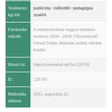
Tevékenys
publicista
/
műfordító
/
pedagógiai
égi kör
szakíró
Forrásinfor
A cseh/szlovákiai magyar irodalom
mációk
lexikona 1918—2004, Főszerkesztő:
Fónod Zoltán, Második javított, bővített
kiadás.
Rövid Url
https://csemadok.sk/?p=126745
ID
126745
Módosítás
2021. augusztus 21.
dátuma