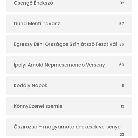
Csengő Énekszó
32
Duna Menti Tavasz
97
Egressy Béni Országos Színjátszó Fesztivál
26
Ipolyi Arnold Népmesemondó Verseny
60
Kodály Napok
11
Könnyűzenei szemle
12
Őszirózsa – magyarnóta énekesek versenye
23