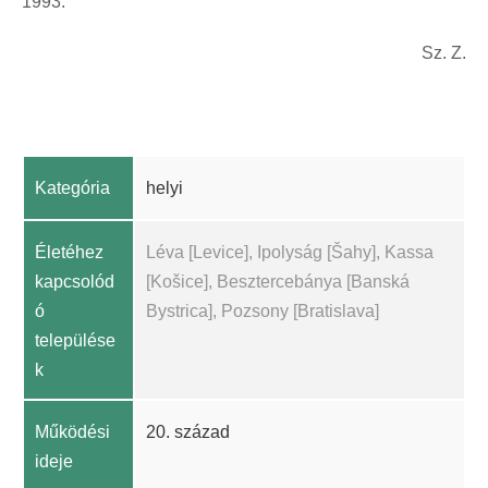
1993.
Sz. Z.
Kategória
helyi
Életéhez
Léva [Levice], Ipolyság [Šahy], Kassa
kapcsolód
[Košice], Besztercebánya [Banská
ó
Bystrica], Pozsony [Bratislava]
települése
k
Működési
20. század
ideje