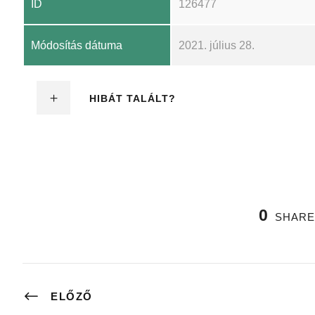
ID
126477
Módosítás dátuma
2021. július 28.
HIBÁT TALÁLT?
0
SHARE
ELŐZŐ