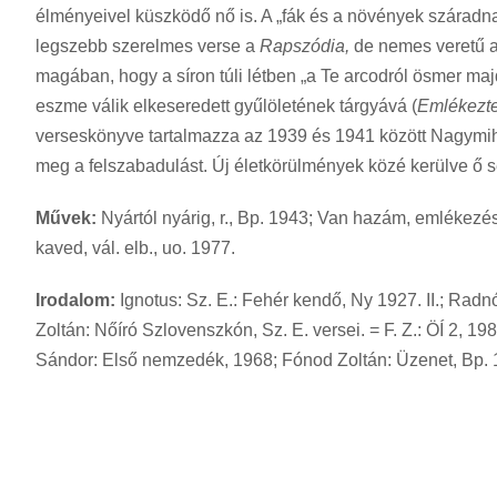
élményeivel küszködő nő is. A „fák és a növények száradna
legszebb szerelmes verse a
Rapszódia,
de nemes veretű 
magában, hogy a síron túli létben „a Te arcodról ösmer maj
eszme válik elkeseredett gyűlöletének tárgyává (
Emlékeztek
verseskönyve tartalmazza az 1939 és 1941 között Nagymihály
meg a felszabadulást. Új életkörülmények közé kerülve ő sem 
Művek:
Nyártól nyárig, r., Bp. 1943; Van hazám, emlékezés,
kaved, vál. elb., uo. 1977.
Irodalom:
Ignotus: Sz. E.: Fehér kendő, Ny 1927. II.; Radnó
Zoltán: Nőíró Szlovenszkón, Sz. E. versei. = F. Z.: ÖÍ 2, 19
Sándor: Első nemzedék, 1968; Fónod Zoltán: Üzenet, Bp. 