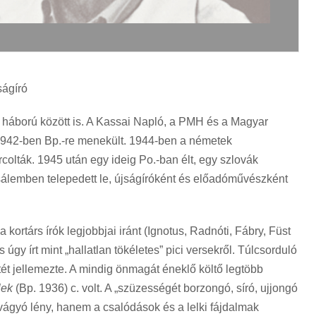
jságíró
t háború között is. A Kassai Napló, a PMH és a Magyar
 1942-ben Bp.-re menekült. 1944-ben a németek
colták. 1945 után egy ideig Po.-ban élt, egy szlovák
zsálemben telepedett le, újságíróként és előadóművészként
 kortárs írók legjobbjai iránt (Ignotus, Radnóti, Fábry, Füst
 úgy írt mint „hallatlan tökéletes” pici versekről. Túlcsorduló
tét jellemezte. A mindig önmagát éneklő költő legtöbb
lek
(Bp. 1936) c. volt. A „szüzességét borzongó, síró, ujjongó
ágyó lény, hanem a csalódások és a lelki fájdalmak