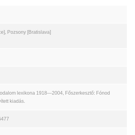
e], Pozsony [Bratislava]
irodalom lexikona 1918—2004, Főszerkesztő: Fónod
ített kiadás.
6477