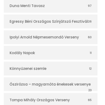
r
Duna Menti Tavasz
97
Egressy Béni Országos Színjátszó Fesztivál
26
Ipolyi Arnold Népmesemondó Verseny
60
Kodály Napok
11
Könnyűzenei szemle
12
Őszirózsa – magyarnóta énekesek versenye
23
Tompa Mihály Országos Verseny
65