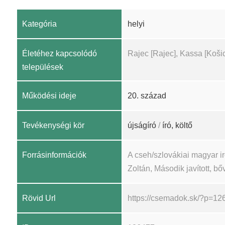
Kategória
helyi
Életéhez kapcsolódó
Rajec [Rajec], Kassa [Košic
települések
Működési ideje
20. század
Tevékenységi kör
újságíró
/
író, költő
Forrásinformációk
A cseh/szlovákiai magyar 
Zoltán, Második javított, bőv
Rövid Url
https://csemadok.sk/?p=12