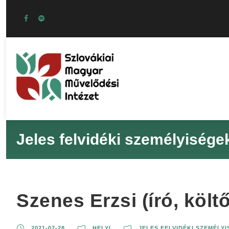
Jeles felvidéki személyisége
Szenes Erzsi (író, költő
2021-07-28
HELYI
JELES FELVIDÉKI SZEMÉLY