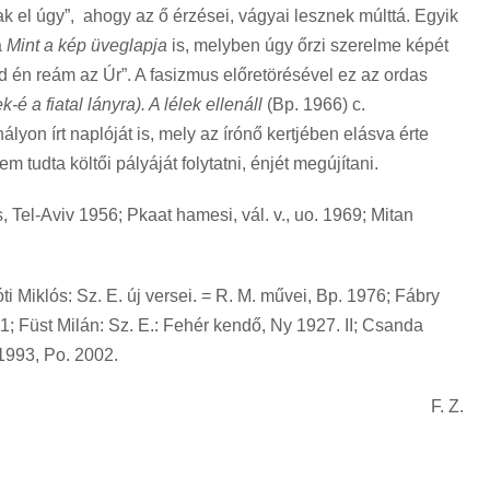
k el úgy”, ahogy az ő érzései, vágyai lesznek múlttá. Egyik
a
Mint a kép üveglapja
is, melyben úgy őrzi szerelme képét
d én reám az Úr”. A fasizmus előretörésével ez az ordas
-é a fiatal lányra). A lélek ellenáll
(Bp. 1966) c.
on írt naplóját is, mely az írónő kertjében elásva érte
tudta költői pályáját folytatni, énjét megújítani.
 Tel-Aviv 1956; Pkaat hamesi, vál. v., uo. 1969; Mitan
ti Miklós: Sz. E. új versei. = R. M. művei, Bp. 1976; Fábry
81; Füst Milán: Sz. E.: Fehér kendő, Ny 1927. II; Csanda
1993, Po. 2002.
F. Z.