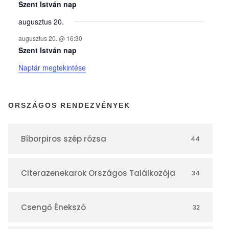
y
Szent István nap
augusztus 20.
e
augusztus 20. @ 16:30
Szent István nap
k
Naptár megtekintése
n
ORSZÁGOS RENDEZVÉNYEK
a
Bíborpiros szép rózsa
44
p
Citerazenekarok Országos Találkozója
34
t
á
Csengő Énekszó
32