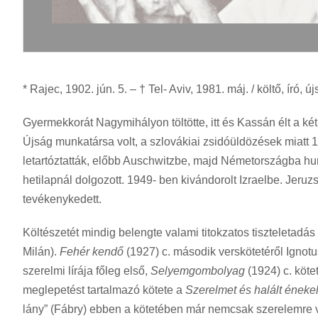
* Rajec, 1902. jún. 5. – † Tel- Aviv, 1981. máj. / költő, író, ú
Gyermekkorát Nagymihályon töltötte, itt és Kassán élt a ké
Újság munkatársa volt, a szlovákiai zsidóüldözések miatt
letartóztatták, előbb Auschwitzbe, majd Németországba hur
hetilapnál dolgozott. 1949- ben kivándorolt Izraelbe. Jeru
tevékenykedett.
Költészetét mindig belengte valami titokzatos tiszteletadás a
Milán).
Fehér kendő
(1927) c. második verskötetéről Ignotus
szerelmi lírája főleg első,
Selyemgombolyag
(1924) c. köte
meglepetést tartalmazó kötete a
Szerelmet és halált éneke
lány” (Fábry) ebben a kötetében már nemcsak szerelemre v