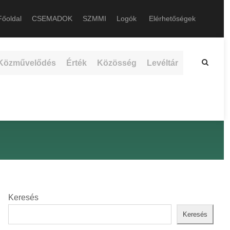
őoldal
CSEMADOK
SZMMI
Logók
Elérhetőségek
Közművelődés
Érték
Közösség
Levéltár
Keresés
Keresés