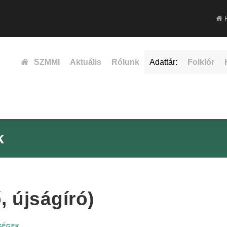
F
SZMMI
Aktuális
Rólunk
Adattár:
Folklór
k
, újságíró)
ISÉGEK