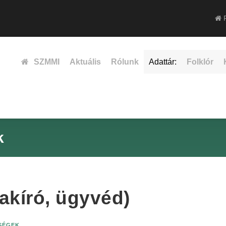
F
SZMMI
Aktuális
Rólunk
Adattár:
Folklór
k
akíró, ügyvéd)
ISÉGEK