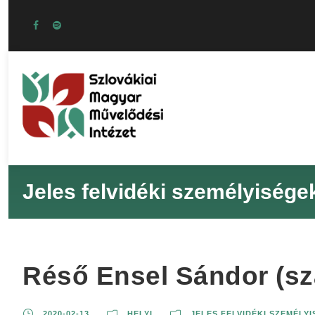
Jeles felvidéki személyisége
Réső Ensel Sándor (sz
2020-02-13
HELYI
JELES FELVIDÉKI SZEMÉLY