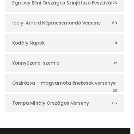
Egressy Béni Országos Színjátszó Fesztivál
26
Ipolyi Arnold Népmesemondó Verseny
60
Kodály Napok
11
Könnyűzenei szemle
12
Őszirózsa – magyarnóta énekesek versenye
23
Tompa Mihály Országos Verseny
65