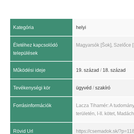
Kategória
helyi
Életéhez kapcsolódó
Magyarsók [Šok], Szelőce [
települések
Működési ideje
19. század
/
18. század
Tevékenységi kör
ügyvéd
/
szakíró
Forrásinformációk
Lacza Tihamér: A tudomány
területén, I-II. kötet, Madá
Rövid Url
https://csemadok.sk/?p=11