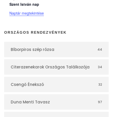
Szent István nap
k
Naptár megtekintése
n
ORSZÁGOS RENDEZVÉNYEK
a
Bíborpiros szép rózsa
44
p
Citerazenekarok Országos Találkozója
34
t
á
Csengő Énekszó
32
r
Duna Menti Tavasz
97