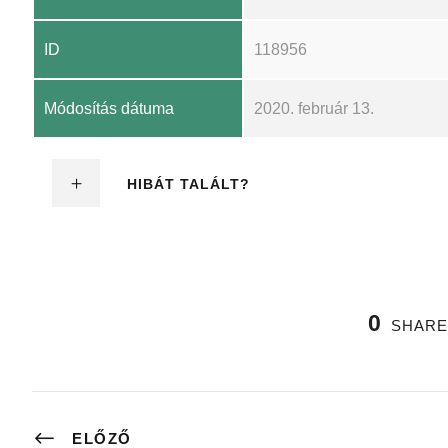
ID
118956
Módosítás dátuma
2020. február 13.
HIBÁT TALÁLT?
0
SHARE
ELŐZŐ