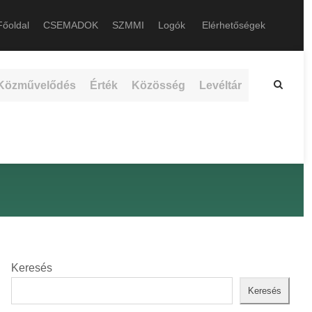
őoldal
CSEMADOK
SZMMI
Logók
Elérhetőségek
Közművelődés
Érték
Közösség
Levéltár
Keresés
Keresés