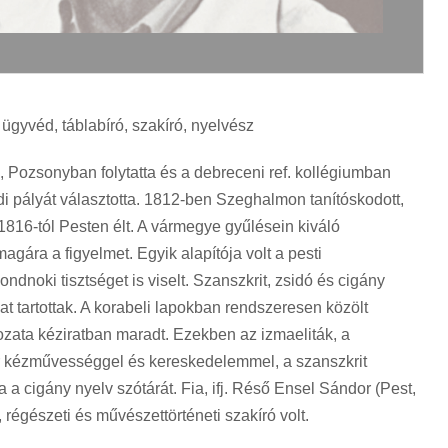
 ügyvéd, táblabíró, szakíró, nyelvész
Pozsonyban folytatta és a debreceni ref. kollégiumban
di pályát választotta. 1812-ben Szeghalmon tanítóskodott,
 1816-tól Pesten élt. A vármegye gyűlésein kiváló
agára a figyelmet. Egyik alapítója volt a pesti
dnoki tisztséget is viselt. Szanszkrit, zsidó és cigány
 tartottak. A korabeli lapokban rendszeresen közölt
ozata kéziratban maradt. Ezekben az izmaeliták, a
r kézművességgel és kereskedelemmel, a szanszkrit
ta a cigány nyelv szótárát. Fia, ifj. Réső Ensel Sándor (Pest,
, régészeti és művészettörténeti szakíró volt.