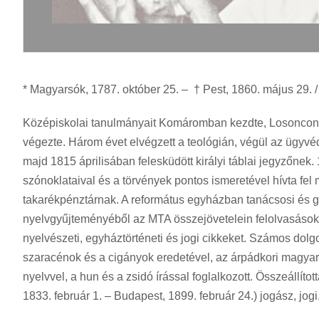
* Magyarsók, 1787. október 25. – † Pest, 1860. május 29. /
Középiskolai tanulmányait Komáromban kezdte, Losoncon, 
végezte. Három évet elvégzett a teológián, végül az ügyvé
majd 1815 áprilisában felesküdött királyi táblai jegyzőnek.
szónoklataival és a törvények pontos ismeretével hívta fel m
takarékpénztárnak. A református egyházban tanácsosi és gon
nyelvgyűjteményéből az MTA összejövetelein felolvasásokat
nyelvészeti, egyháztörténeti és jogi cikkeket. Számos dolg
szaracénok és a cigányok eredetével, az árpádkori magya
nyelvvel, a hun és a zsidó írással foglalkozott. Összeállítot
1833. február 1. – Budapest, 1899. február 24.) jogász, jogi