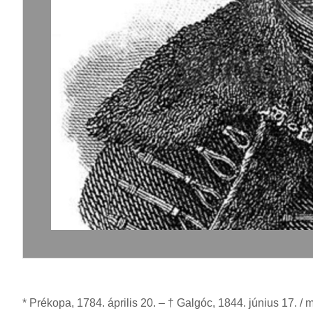
* Prékopa, 1784. április 20. – † Galgóc, 1844. június 17. / 