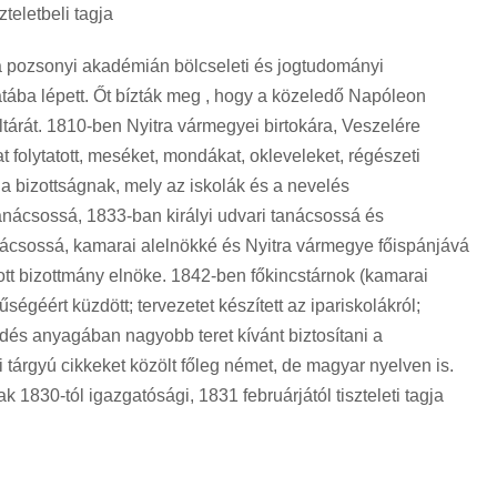
zteletbeli tagja
 a pozsonyi akadémián bölcseleti és jogtudományi
tába lépett. Őt bízták meg , hogy a közeledő Napóleon
ltárát. 1810-ben Nyitra vármegyei birtokára, Veszelére
at folytatott, meséket, mondákat, okleveleket, régészeti
 a bizottságnak, mely az iskolák és a nevelés
tanácsossá, 1833-ban királyi udvari tanácsossá és
nácsossá, kamarai alelnökké és Nyitra vármegye főispánjává
ott bizottmány elnöke. 1842-ben főkincstárnok (kamarai
égéért küzdött; tervezetet készített az ipariskolákról;
ődés anyagában nagyobb teret kívánt biztosítani a
i tárgyú cikkeket közölt főleg német, de magyar nyelven is.
830-tól igazgatósági, 1831 februárjától tiszteleti tagja