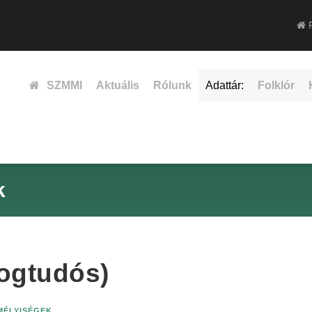
F
SZMMI
Aktuális
Rólunk
Adattár:
Folklór
k
ogtudós)
EMÉLYISÉGEK