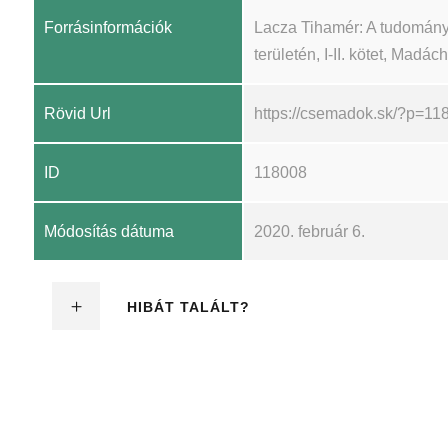
Forrásinformációk
Lacza Tihamér: A tudomány
területén, I-II. kötet, Madá
Rövid Url
https://csemadok.sk/?p=11
ID
118008
Módosítás dátuma
2020. február 6.
HIBÁT TALÁLT?