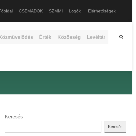
őoldal
CSEMADOK
SZMMI
Logók
Elérhetőségek
Közművelődés
Érték
Közösség
Levéltár
Keresés
Keresés