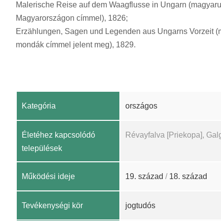
Malerische Reise auf dem Waagflusse in Ungarn (magyarul
Magyarországon címmel), 1826;
Erzählungen, Sagen und Legenden aus Ungarns Vorzeit (
mondák címmel jelent meg), 1829.
Kategória
országos
Életéhez kapcsolódó
Révayfalva [Priekopa], Gal
települések
Működési ideje
19. század
/
18. század
Tevékenységi kör
jogtudós