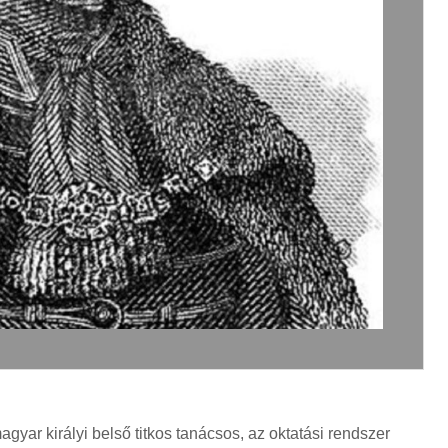
magyar királyi belső titkos tanácsos, az oktatási rendszer