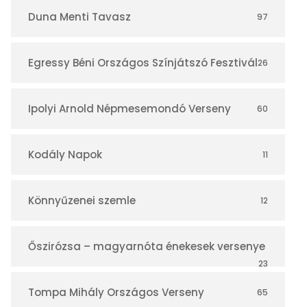
r
Duna Menti Tavasz
97
Egressy Béni Országos Színjátszó Fesztivál
26
Ipolyi Arnold Népmesemondó Verseny
60
Kodály Napok
11
Könnyűzenei szemle
12
Őszirózsa – magyarnóta énekesek versenye
23
Tompa Mihály Országos Verseny
65