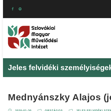
Jeles felvidéki személyisége
Mednyánszky Alajos (j
2020-01-30
ORSZÁGOS
JELES FELVIDÉKI SZ