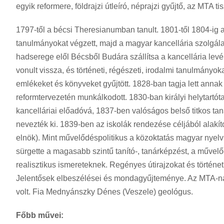
egyik reformere, földrajzi útleíró, néprajzi gyűjtő, az MTA tis
1797-től a bécsi Theresianumban tanult. 1801-től 1804-ig
tanulmányokat végzett, majd a magyar kancellária szolgála
hadserege elől Bécsből Budára szállítsa a kancellária levé
vonult vissza, és történeti, régészeti, irodalmi tanulmányok
emlékeket és könyveket gyűjtött. 1828-ban tagja lett annak
reformtervezetén munkálkodott. 1830-ban királyi helytartó
kancelláriai előadóvá, 1837-ben valóságos belső titkos ta
nevezték ki. 1839-ben az iskolák rendezése céljából alakít
elnök). Mint művelődéspolitikus a közoktatás magyar nyelvűs
sürgette a magasabb szintű tanító-, tanárképzést, a művel
realisztikus ismereteknek. Regényes útirajzokat és történet
Jelentősek elbeszélései és mondagyűjteménye. Az MTA-nak 1
volt. Fia Mednyánszky Dénes (Veszele) geológus.
Főbb művei: