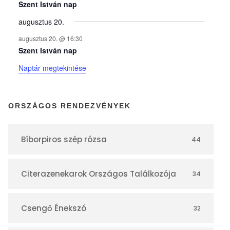
y
Szent István nap
augusztus 20.
e
augusztus 20. @ 16:30
Szent István nap
k
Naptár megtekintése
n
ORSZÁGOS RENDEZVÉNYEK
a
Bíborpiros szép rózsa
44
p
Citerazenekarok Országos Találkozója
34
t
á
Csengő Énekszó
32