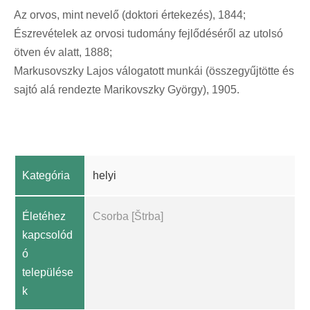
Az orvos, mint nevelő (doktori értekezés), 1844;
Észrevételek az orvosi tudomány fejlődéséről az utolsó
ötven év alatt, 1888;
Markusovszky Lajos válogatott munkái (összegyűjtötte és
sajtó alá rendezte Marikovszky György), 1905.
Kategória
helyi
Életéhez
Csorba [Štrba]
kapcsolód
ó
települése
k