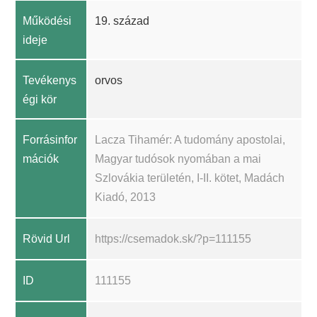
Működési
19. század
ideje
Tevékenys
orvos
égi kör
Forrásinfor
Lacza Tihamér: A tudomány apostolai,
mációk
Magyar tudósok nyomában a mai
Szlovákia területén, I-II. kötet, Madách
Kiadó, 2013
Rövid Url
https://csemadok.sk/?p=111155
ID
111155