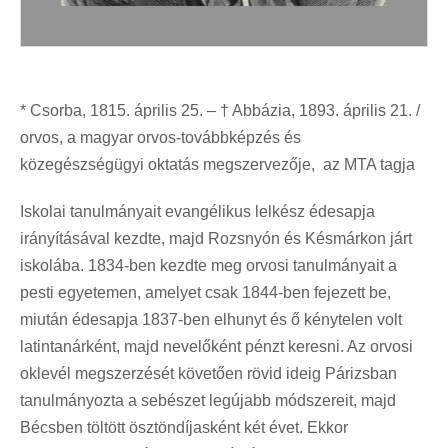
* Csorba, 1815. április 25. – † Abbázia, 1893. április 21. /
orvos, a magyar orvos-továbbképzés és
közegészségügyi oktatás megszervezője, az MTA tagja
Iskolai tanulmányait evangélikus lelkész édesapja
irányításával kezdte, majd Rozsnyón és Késmárkon járt
iskolába. 1834-ben kezdte meg orvosi tanulmányait a
pesti egyetemen, amelyet csak 1844-ben fejezett be,
miután édesapja 1837-ben elhunyt és ő kénytelen volt
latintanárként, majd nevelőként pénzt keresni. Az orvosi
oklevél megszerzését követően rövid ideig Párizsban
tanulmányozta a sebészet legújabb módszereit, majd
Bécsben töltött ösztöndíjasként két évet. Ekkor