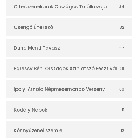
r
Citerazenekarok Országos Találkozója
34
Csengő Énekszó
32
Duna Menti Tavasz
97
Egressy Béni Országos Színjátszó Fesztivál
26
Ipolyi Arnold Népmesemondó Verseny
60
Kodály Napok
11
Könnyűzenei szemle
12