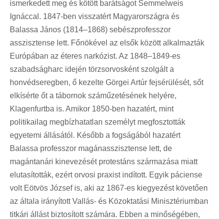
ismerkedett meg és kötött barátságot Semmelweis
Ignáccal. 1847-ben visszatért Magyarországra és
Balassa János (1814–1868) sebészprofesszor
asszisztense lett. Főnökével az elsők között alkalmazták
Európában az éteres narkózist. Az 1848–1849-es
szabadságharc idején törzsorvosként szolgált a
honvédseregben, ő kezelte Görgei Artúr fejsérülését, sőt
elkísérte őt a tábornok száműzetésének helyére,
Klagenfurtba is. Amikor 1850-ben hazatért, mint
politikailag megbízhatatlan személyt megfosztották
egyetemi állásától. Később a fogságából hazatért
Balassa professzor magánasszisztense lett, de
magántanári kinevezését protestáns származása miatt
elutasították, ezért orvosi praxist indított. Egyik páciense
volt Eötvös József is, aki az 1867-es kiegyezést követően
az általa irányított Vallás- és Közoktatási Minisztériumban
titkári állást biztosított számára. Ebben a minőségében,