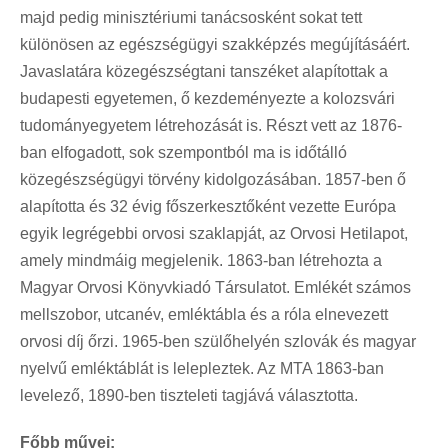
majd pedig minisztériumi tanácsosként sokat tett
különösen az egészségügyi szakképzés megújításáért.
Javaslatára közegészségtani tanszéket alapítottak a
budapesti egyetemen, ő kezdeményezte a kolozsvári
tudományegyetem létrehozását is. Részt vett az 1876-
ban elfogadott, sok szempontból ma is időtálló
közegészségügyi törvény kidolgozásában. 1857-ben ő
alapította és 32 évig főszerkesztőként vezette Európa
egyik legrégebbi orvosi szaklapját, az Orvosi Hetilapot,
amely mindmáig megjelenik. 1863-ban létrehozta a
Magyar Orvosi Könyvkiadó Társulatot. Emlékét számos
mellszobor, utcanév, emléktábla és a róla elnevezett
orvosi díj őrzi. 1965-ben szülőhelyén szlovák és magyar
nyelvű emléktáblát is lelepleztek. Az MTA 1863-ban
levelező, 1890-ben tiszteleti tagjává választotta.
Főbb művei: