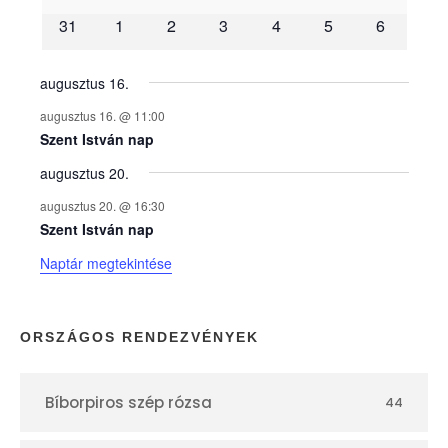
31
1
2
3
4
5
6
n
y
augusztus 16.
augusztus 16. @ 11:00
e
Szent István nap
augusztus 20.
k
augusztus 20. @ 16:30
n
Szent István nap
Naptár megtekintése
a
p
ORSZÁGOS RENDEZVÉNYEK
t
Bíborpiros szép rózsa
44
á