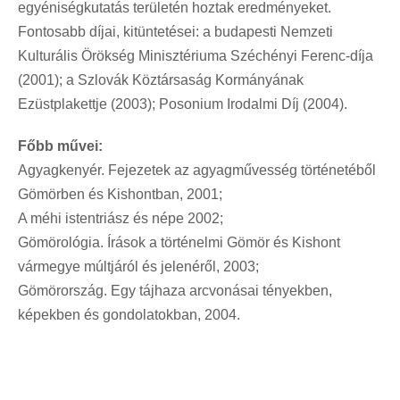
egyéniségkutatás területén hoztak eredményeket.
Fontosabb díjai, kitüntetései: a budapesti Nemzeti
Kulturális Örökség Minisztériuma Széchényi Ferenc-díja
(2001); a Szlovák Köztársaság Kormányának
Ezüstplakettje (2003); Posonium Irodalmi Díj (2004).
Főbb művei:
Agyagkenyér. Fejezetek az agyagművesség történetéből
Gömörben és Kishontban, 2001;
A méhi istentriász és népe 2002;
Gömörológia. Írások a történelmi Gömör és Kishont
vármegye múltjáról és jelenéről, 2003;
Gömörország. Egy tájhaza arcvonásai tényekben,
képekben és gondolatokban, 2004.