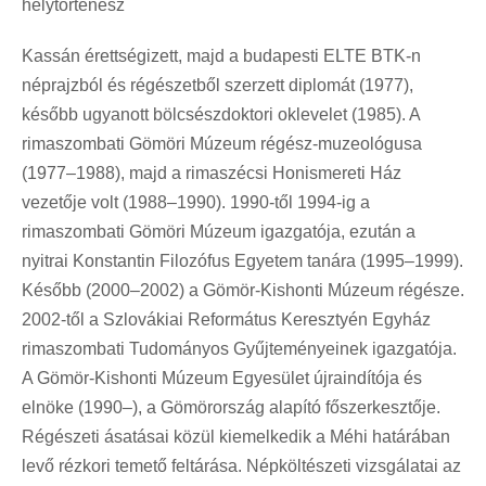
helytörténész
Kassán érettségizett, majd a budapesti ELTE BTK-n
néprajzból és régészetből szerzett diplomát (1977),
később ugyanott bölcsészdoktori oklevelet (1985). A
rimaszombati Gömöri Múzeum régész-muzeológusa
(1977–1988), majd a rimaszécsi Honismereti Ház
vezetője volt (1988–1990). 1990-től 1994-ig a
rimaszombati Gömöri Múzeum igazgatója, ezután a
nyitrai Konstantin Filozófus Egyetem tanára (1995–1999).
Később (2000–2002) a Gömör-Kishonti Múzeum régésze.
2002-től a Szlovákiai Református Keresztyén Egyház
rimaszombati Tudományos Gyűjteményeinek igazgatója.
A Gömör-Kishonti Múzeum Egyesület újraindítója és
elnöke (1990–), a Gömörország alapító főszerkesztője.
Régészeti ásatásai közül kiemelkedik a Méhi határában
levő rézkori temető feltárása. Népköltészeti vizsgálatai az