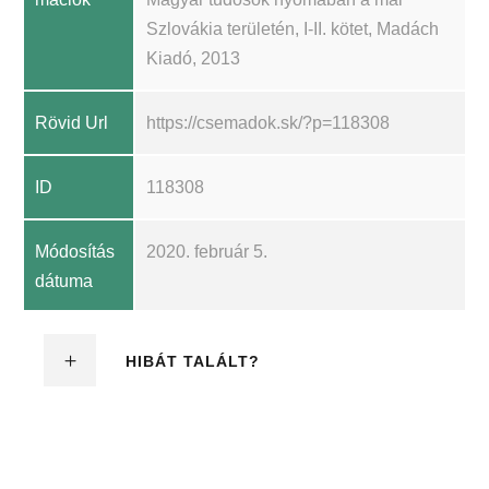
Szlovákia területén, I-II. kötet, Madách
Kiadó, 2013
Rövid Url
https://csemadok.sk/?p=118308
ID
118308
Módosítás
2020. február 5.
dátuma
HIBÁT TALÁLT?