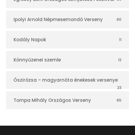
Ipolyi Arnold Népmesemondó Verseny
60
Kodály Napok
11
Könnyűzenei szemle
12
Őszirózsa – magyarnóta énekesek versenye
23
Tompa Mihály Országos Verseny
65