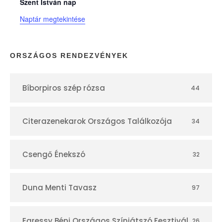
n
Szent István nap
Naptár megtekintése
a
p
ORSZÁGOS RENDEZVÉNYEK
t
Bíborpiros szép rózsa
44
á
r
Citerazenekarok Országos Találkozója
34
Csengő Énekszó
32
Duna Menti Tavasz
97
Egressy Béni Országos Színjátszó Fesztivál
26