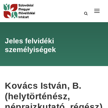
Jeles felvidéki
személyiségek
Kovács István, B.
(helytörténész,
néprajzkutató, régész)