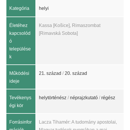
Kategória
helyi
Életéhez
Kassa [Košice], Rimaszombat
kapcsolód
[Rimavská Sobota]
ó
települése
k
Működési
21. század
/
20. század
ideje
Tevékenys
helytörténész
/
néprajzkutató
/
régész
égi kör
Forrásinfor
Lacza Tihamér: A tudomány apostolai,
mációk
Magyar tudósok nyomában a mai