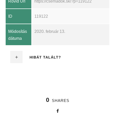
Rövid Url
https://csemadok.sk/?p=119122
ID
119122
Módosítás
2020. február 13.
dátuma
HIBÁT TALÁLT?
0
SHARES