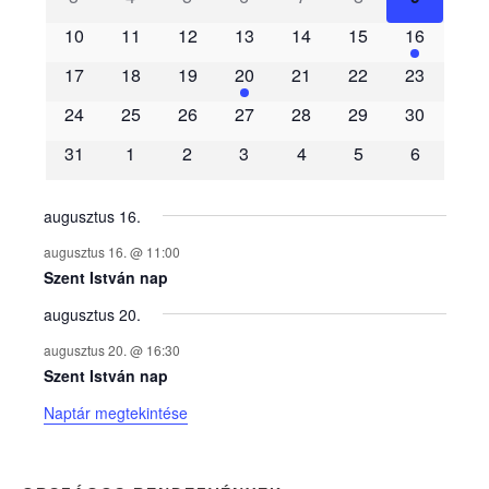
e
10
11
12
13
14
15
16
m
17
18
19
20
21
22
23
é
24
25
26
27
28
29
30
31
1
2
3
4
5
6
n
y
augusztus 16.
augusztus 16. @ 11:00
e
Szent István nap
augusztus 20.
k
augusztus 20. @ 16:30
n
Szent István nap
Naptár megtekintése
a