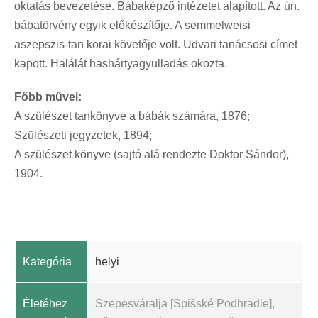
oktatás bevezetése. Bábaképző intézetet alapított. Az ún.
bábatörvény egyik előkészítője. A semmelweisi
aszepszis-tan korai követője volt. Udvari tanácsosi címet
kapott. Halálát hashártyagyulladás okozta.
Főbb művei:
A szülészet tankönyve a bábák számára, 1876;
Szülészeti jegyzetek, 1894;
A szülészet könyve (sajtó alá rendezte Doktor Sándor),
1904.
Kategória
helyi
Életéhez
Szepesváralja [Spišské Podhradie],