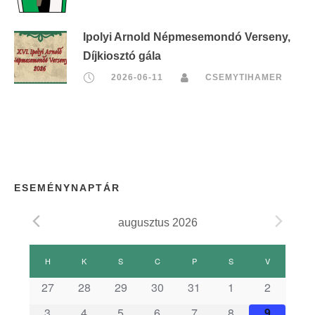
Ipolyi Arnold Népmesemondó Verseny,
Díjkiosztó gála
2026-06-11
CSEMYTIHAMER
ESEMÉNYNAPTÁR
augusztus 2026
E
H
HÉTFŐ
K
KEDD
S
SZERDA
C
CSÜTÖRTÖK
P
PÉNTEK
S
SZOMBAT
V
VASÁRNAP
s
27
28
29
30
31
1
2
3
4
5
6
7
8
9