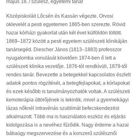
május 18. / szülész, egyetemi tanár
Középiskoláit Lőcsén és Kassán végezte. Orvosi
oklevelét a pesti egyetemen 1865-ben szerezte. Rövid
hazai kórházi gyakorlat után két évet külföldön töltött.
1869–1872 között a pesti egyetem szülészeti klinikáján
tanársegéd. Diescher János (1813–1883) professzor
nyugalomba vonulását követően 1874-ben ő lett a
szülészeti klinika vezetője. 1876-tól rendkívüli, 1879-től
rendes tanár. Bevezette a betegekkel kapcsolatos észlelt
adatok pontos rögzítését, a betegfejlapokat, a kórlapokat
és ezek később is tanulmányozhatók voltak. A szülészeti
kemoterápia úttörőjének is tekintik, mivel a gyermekágyi
lázas nőknél intravénás szublimát befecskendezést
alkalmazott. Több ma is használatos eszköz és eljárás
kidolgozása is a nevéhez fűződik. Nagy érdeme a hazai
bábaügy megszervezése és a korszerű szülésznői