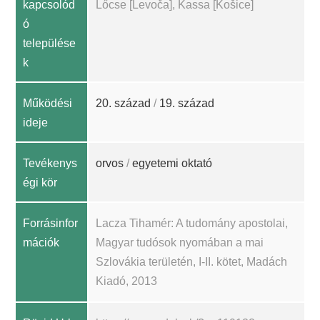
kapcsolód
Lőcse [Levoča], Kassa [Košice]
ó
települése
k
Működési
20. század
/
19. század
ideje
Tevékenys
orvos
/
egyetemi oktató
égi kör
Forrásinfor
Lacza Tihamér: A tudomány apostolai,
mációk
Magyar tudósok nyomában a mai
Szlovákia területén, I-II. kötet, Madách
Kiadó, 2013