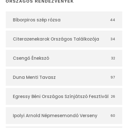
p
ORSZÁGOS RENDEZVÉNYEK
t
Bíborpiros szép rózsa
44
á
r
Citerazenekarok Országos Találkozója
34
Csengő Énekszó
32
Duna Menti Tavasz
97
Egressy Béni Országos Színjátszó Fesztivál
26
Ipolyi Arnold Népmesemondó Verseny
60