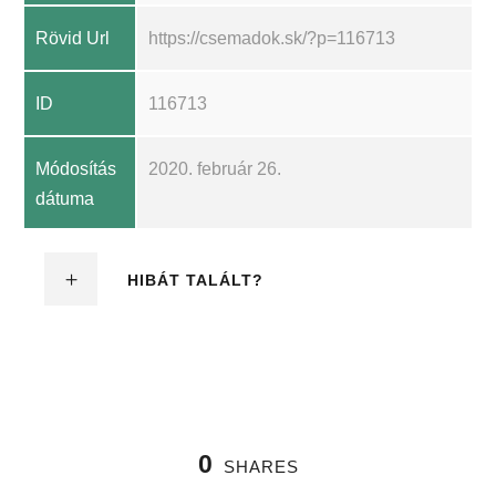
Rövid Url
https://csemadok.sk/?p=116713
ID
116713
Módosítás
2020. február 26.
dátuma
HIBÁT TALÁLT?
0
SHARES