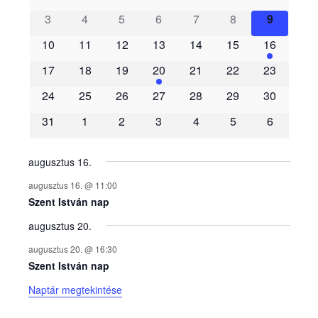
3
4
5
6
7
8
9
e
10
11
12
13
14
15
16
m
17
18
19
20
21
22
23
é
24
25
26
27
28
29
30
31
1
2
3
4
5
6
n
y
augusztus 16.
augusztus 16. @ 11:00
e
Szent István nap
augusztus 20.
k
augusztus 20. @ 16:30
n
Szent István nap
Naptár megtekintése
a