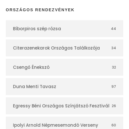
p
ORSZÁGOS RENDEZVÉNYEK
t
Bíborpiros szép rózsa
44
á
r
Citerazenekarok Országos Találkozója
34
Csengő Énekszó
32
Duna Menti Tavasz
97
Egressy Béni Országos Színjátszó Fesztivál
26
Ipolyi Arnold Népmesemondó Verseny
60