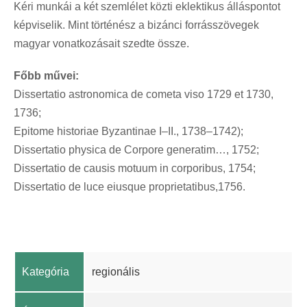
Kéri munkái a két szemlélet közti eklektikus álláspontot
képviselik. Mint történész a bizánci forrásszövegek
magyar vonatkozásait szedte össze.
Főbb művei:
Dissertatio astronomica de cometa viso 1729 et 1730,
1736;
Epitome historiae Byzantinae I–II., 1738–1742);
Dissertatio physica de Corpore generatim…, 1752;
Dissertatio de causis motuum in corporibus, 1754;
Dissertatio de luce eiusque proprietatibus,1756.
Kategória
regionális