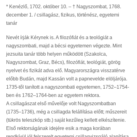
* Kenézlő, 1702. október 10. – † Nagyszombat, 1768.
december 1. / csillagász, fizikus, történész, egyetemi
tanár
Nevét írják Kérynek is. A filozófiát és a teológiát a
nagyszombati, majd a bécsi egyetemen végezte. Mint
jezsuita tanár több helyen működött (Szakolca,
Nagyszombat, Graz, Bécs), filozófiát, teológiát, görög
nyelvet és fizikát adva elő. Magyarországra visszatérve
előbb Budán, majd Kassán volt a papnevelde elöljárója.
1735-től tanított a nagyszombati egyetemen, 1752–1754-
ben és 1762–1764-ben az egyetem rektora.
A csillagászat első művelője volt Nagyszombatban
(1735–1736), még a csillagda felállítása előtt; műszereit
(tükrös teleszkóp stb.) saját kezűleg kellett elkészítenie.
Első rektorságának idejére esik a maga korában
rendkívül jól felszerelt egyetemi csillagvizsgáló alapítása,