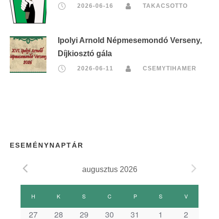
2026-06-16
TAKACSOTTO
Ipolyi Arnold Népmesemondó Verseny,
Díjkiosztó gála
2026-06-11
CSEMYTIHAMER
ESEMÉNYNAPTÁR
augusztus 2026
E
H
HÉTFŐ
K
KEDD
S
SZERDA
C
CSÜTÖRTÖK
P
PÉNTEK
S
SZOMBAT
V
VASÁRNAP
s
27
28
29
30
31
1
2