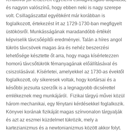
és nagyon valószínű, hogy ebben neki is nagy szerepe
volt. Csillagászattal egyébként már korábban is
foglalkozott, értekezést írt az 1729-1730-ban megfigyelt
üstökösről. Munkásságának maradandóbb értékét
képviselik távcsőépítői eredményei. Talán a híres angol
tükrös távcsövek magas ára és nehéz beszerzési
lehetősége késztette őt arra, hogy maga kísérletezzen
homorú távcsőtükrök fémanyagának előállításával és
csiszolásával. Kísérletei, amelyekkel az 1730-as évektől
foglalkozott, oly sikeresek voltak, hogy kortársai és a
későbbi jezsuita szerzők is a legnagyobb dicsérettel
emlékeznek meg munkájáról. Fizikai tárgyú művei közül
három mechanikai, egy fénytani kérdésekkel foglalkozik.
Könyvei korának fizikáját magas színvonalon tárgyalják
és azt az eszmei küzdelmet tükrözik, mely a
kartezianizmus és a newtonianizmus között akkor folyt.