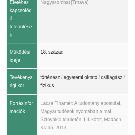
Életéhez
Nagyszombat [Trnava]
kapcsolód
ó
települése
k
Működési
18. század
ideje
Tevékenys
történész
/
egyetemi oktató
/
csillagász
/
égi kör
fizikus
Forrásinfor
Lacza Tihamér: A tudomány apostolai,
mációk
Magyar tudósok nyomában a mai
Szlovákia területén, I-II. kötet, Madách
Kiadó, 2013