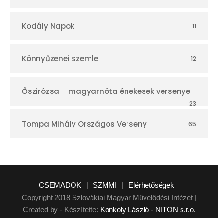
Kodály Napok
11
Könnyűzenei szemle
12
Őszirózsa – magyarnóta énekesek versenye
23
Tompa Mihály Országos Verseny
65
CSEMADOK
|
SZMMI
|
Elérhetőségek
Copyright 2018 Szlovákiai Magyar Művelődési Intézet |
Created by - Készítette:
Konkoly László - NITON s.r.o.