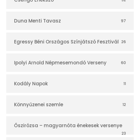
Duna Menti Tavasz
97
Egressy Béni Országos Színjátszó Fesztivál
26
Ipolyi Arnold Népmesemondó Verseny
60
Kodály Napok
11
Könnyűzenei szemle
12
Őszirózsa – magyarnóta énekesek versenye
23