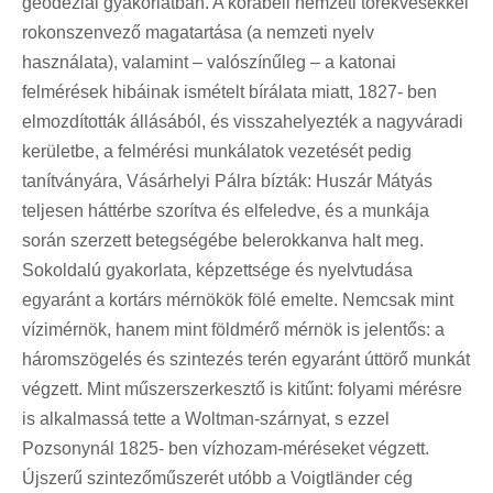
geodéziai gyakorlatban. A korabeli nemzeti törekvésekkel
rokonszenvező magatartása (a nemzeti nyelv
használata), valamint – valószínűleg – a katonai
felmérések hibáinak ismételt bírálata miatt, 1827- ben
elmozdították állásából, és visszahelyezték a nagyváradi
kerületbe, a felmérési munkálatok vezetését pedig
tanítványára, Vásárhelyi Pálra bízták: Huszár Mátyás
teljesen háttérbe szorítva és elfeledve, és a munkája
során szerzett betegségébe belerokkanva halt meg.
Sokoldalú gyakorlata, képzettsége és nyelvtudása
egyaránt a kortárs mérnökök fölé emelte. Nemcsak mint
vízimérnök, hanem mint földmérő mérnök is jelentős: a
háromszögelés és szintezés terén egyaránt úttörő munkát
végzett. Mint műszerszerkesztő is kitűnt: folyami mérésre
is alkalmassá tette a Woltman-szárnyat, s ezzel
Pozsonynál 1825- ben vízhozam-méréseket végzett.
Újszerű szintezőműszerét utóbb a Voigtländer cég