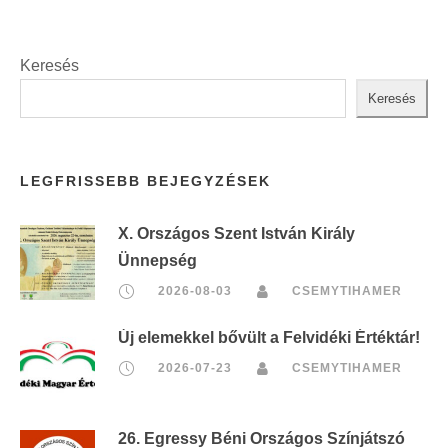
Keresés
Keresés
LEGFRISSEBB BEJEGYZÉSEK
X. Országos Szent István Király
Ünnepség
2026-08-03
CSEMYTIHAMER
Új elemekkel bővült a Felvidéki Értéktár!
2026-07-23
CSEMYTIHAMER
26. Egressy Béni Országos Színjátszó