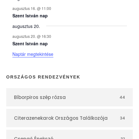
y
augusztus 16. @ 11:00
e
Szent István nap
augusztus 20.
k
augusztus 20. @ 16:30
n
Szent István nap
Naptár megtekintése
a
p
ORSZÁGOS RENDEZVÉNYEK
t
Bíborpiros szép rózsa
44
á
r
Citerazenekarok Országos Találkozója
34
Csengő Énekszó
32