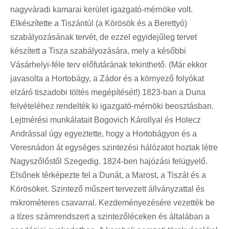
nagyváradi kamarai kerület igazgató-mérnöke volt.
Elkészítette a Tiszántúl (a Körösök és a Berettyó)
szabályozásának tervét, de ezzel egyidejűleg tervet
készített a Tisza szabályozására, mely a későbbi
Vásárhelyi-féle terv előfutárának tekinthető. (Már ekkor
javasolta a Hortobágy, a Zádor és a környező folyókat
elzáró tiszadobi töltés megépítését!) 1823-ban a Duna
felvételéhez rendelték ki igazgató-mérnöki beosztásban.
Lejtmérési munkálatait Bogovich Károllyal és Holecz
Andrással úgy egyeztette, hogy a Hortobágyon és a
Veresnádon át egységes szintezési hálózatot hoztak létre
Nagyszőlőstől Szegedig. 1824-ben hajózási felügyelő.
Elsőnek térképezte fel a Dunát, a Marost, a Tiszát és a
Körösöket. Szintező műszert tervezett állványzattal és
mikrométeres csavarral. Kezdeményezésére vezették be
a tízes számrendszert a szintezőléceken és általában a