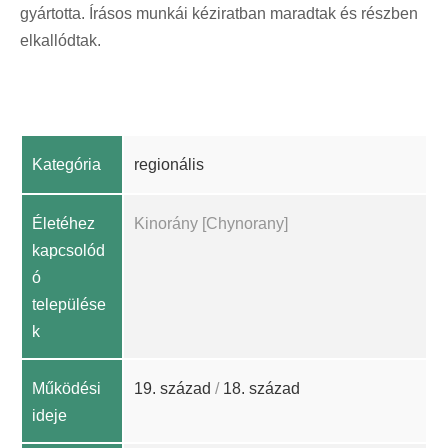
gyártotta. Írásos munkái kéziratban maradtak és részben
elkallódtak.
Kategória
regionális
Életéhez
Kinorány [Chynorany]
kapcsolód
ó
települése
k
Működési
19. század
/
18. század
ideje