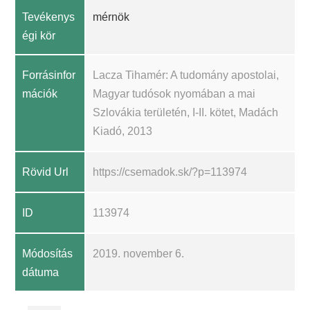
Tevékenys
mérnök
égi kör
Forrásinfor
Lacza Tihamér: A tudomány apostolai,
mációk
Magyar tudósok nyomában a mai
Szlovákia területén, I-II. kötet, Madách
Kiadó, 2013
Rövid Url
https://csemadok.sk/?p=113974
ID
113974
Módosítás
2019. november 6.
dátuma