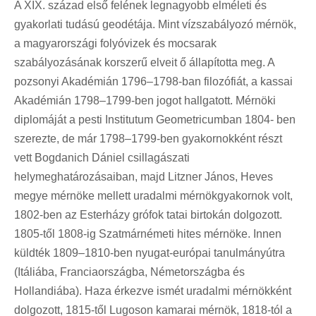
A XIX. század első felének legnagyobb elméleti és
gyakorlati tudású geodétája. Mint vízszabályozó mérnök,
a magyarországi folyóvizek és mocsarak
szabályozásának korszerű elveit ő állapította meg. A
pozsonyi Akadémián 1796–1798-ban filozófiát, a kassai
Akadémián 1798–1799-ben jogot hallgatott. Mérnöki
diplomáját a pesti Institutum Geometricumban 1804- ben
szerezte, de már 1798–1799-ben gyakornokként részt
vett Bogdanich Dániel csillagászati
helymeghatározásaiban, majd Litzner János, Heves
megye mérnöke mellett uradalmi mérnökgyakornok volt,
1802-ben az Esterházy grófok tatai birtokán dolgozott.
1805-től 1808-ig Szatmárnémeti hites mérnöke. Innen
küldték 1809–1810-ben nyugat-európai tanulmányútra
(Itáliába, Franciaországba, Németországba és
Hollandiába). Haza érkezve ismét uradalmi mérnökként
dolgozott, 1815-től Lugoson kamarai mérnök, 1818-tól a