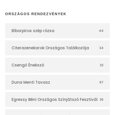
á
r
ORSZÁGOS RENDEZVÉNYEK
Bíborpiros szép rózsa
44
Citerazenekarok Országos Találkozója
34
Csengő Énekszó
32
Duna Menti Tavasz
97
Egressy Béni Országos Színjátszó Fesztivál
26