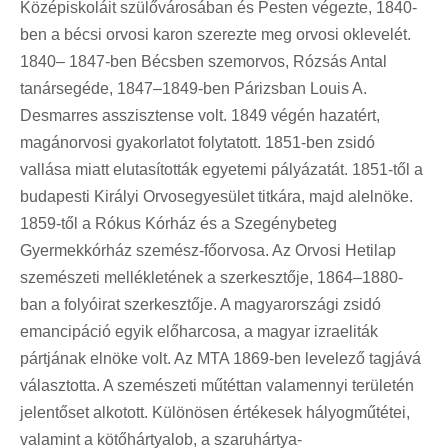
Középiskoláit szülővárosában és Pesten végezte, 1840-
ben a bécsi orvosi karon szerezte meg orvosi oklevelét.
1840– 1847-ben Bécsben szemorvos, Rózsás Antal
tanársegéde, 1847–1849-ben Párizsban Louis A.
Desmarres asszisztense volt. 1849 végén hazatért,
magánorvosi gyakorlatot folytatott. 1851-ben zsidó
vallása miatt elutasították egyetemi pályázatát. 1851-től a
budapesti Királyi Orvosegyesület titkára, majd alelnöke.
1859-től a Rókus Kórház és a Szegénybeteg
Gyermekkórház szemész-főorvosa. Az Orvosi Hetilap
szemészeti mellékletének a szerkesztője, 1864–1880-
ban a folyóirat szerkesztője. A magyarországi zsidó
emancipáció egyik előharcosa, a magyar izraeliták
pártjának elnöke volt. Az MTA 1869-ben levelező tagjává
választotta. A szemészeti műtéttan valamennyi területén
jelentőset alkotott. Különösen értékesek hályogműtétei,
valamint a kötőhártyalob, a szaruhártya-