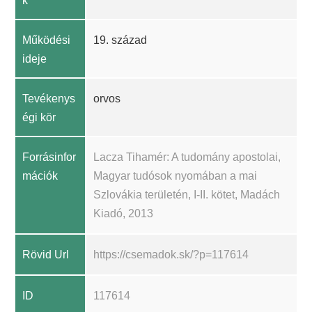
k
Működési
19. század
ideje
Tevékenys
orvos
égi kör
Forrásinfor
Lacza Tihamér: A tudomány apostolai,
mációk
Magyar tudósok nyomában a mai
Szlovákia területén, I-II. kötet, Madách
Kiadó, 2013
Rövid Url
https://csemadok.sk/?p=117614
ID
117614