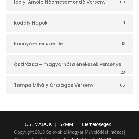
Ipolyi Arnold Népmesemondó Verseny
60
Kodály Napok
11
Könnyűzenei szemle
12
Őszirózsa – magyarnóta énekesek versenye
23
Tompa Mihály Országos Verseny
65
CSEMADOK
|
SZMMI
|
Elérhetőségek
Copyright 2018 Szlovákiai Magyar Művelődési Intézet |