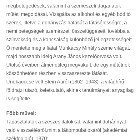
megbetegedések, valamint a szemészeti daganatok
műtéti megoldásai. Vizsgálta az alkohol és egyéb bódító
szerek, illetve a dohányzás hatását a látásélességre, a
nemi betegségek szemészeti összefüggéseit, továbbá a
színvakság és a kancsalság különböző jellegzetességeit.
Ő mentette meg a fiatal Munkácsy Mihály szeme világát,
majd hosszabb ideig Arany János kezelőorvosa volt.
Utolsó éveiben átmenetileg megvakult, de egy műtétnek
köszönhetően részben visszaszerezte látását.
Unokaöccse volt Stein Aurél (1862–1943), a világhírű
földrajzi utazó, keletkutató, akinek tanulmányait anyagilag
is segítette.
Főbb művei:
Tapasztalatok a szeszes italokkal, valamint dohánnyal
való visszaélésről,mint a láttompulat okáról (akadémiai
székfoglaló), 1870;