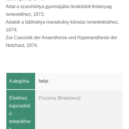
Adat a szaruhártya gyurmájába lerakódott festanyag
ismeretéhez, 1872;
Adatok a látóhártya maradvány kórodai ismertetéséhez,
1874;
Zur Casuistik der Anaesthesie und Hyperaesthesie der
Netzhaut, 1874.
Kategória
helyi
Életéhez
Pozsony [Bratislava]
kapcsolód
ó
települése