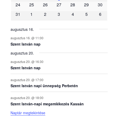
é
24
25
26
27
28
29
30
31
1
2
3
4
5
6
n
y
augusztus 16.
augusztus 16. @ 11:00
e
Szent István nap
augusztus 20.
k
augusztus 20. @ 16:30
n
Szent István nap
a
augusztus 20. @ 17:00
Szent István napi ünnepség Perbetén
p
augusztus 20. @ 18:00
Szent István-napi megemlékezés Kassán
t
Naptár megtekintése