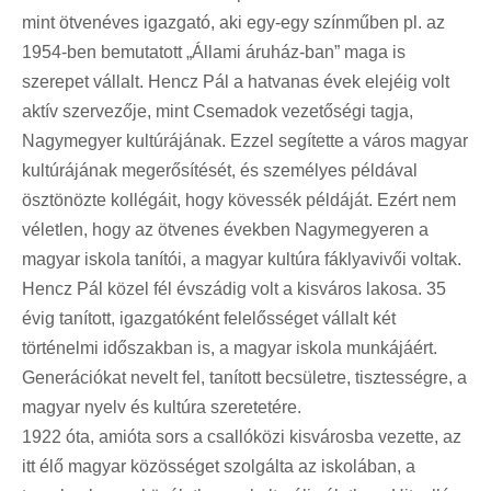
mint ötvenéves igazgató, aki egy-egy színműben pl. az
1954-ben bemutatott „Állami áruház-ban” maga is
szerepet vállalt. Hencz Pál a hatvanas évek elejéig volt
aktív szervezője, mint Csemadok vezetőségi tagja,
Nagymegyer kultúrájának. Ezzel segítette a város magyar
kultúrájának megerősítését, és személyes példával
ösztönözte kollégáit, hogy kövessék példáját. Ezért nem
véletlen, hogy az ötvenes években Nagymegyeren a
magyar iskola tanítói, a magyar kultúra fáklyavivői voltak.
Hencz Pál közel fél évszádig volt a kisváros lakosa. 35
évig tanított, igazgatóként felelősséget vállalt két
történelmi időszakban is, a magyar iskola munkájáért.
Generációkat nevelt fel, tanított becsületre, tisztességre, a
magyar nyelv és kultúra szeretetére.
1922 óta, amióta sors a csallóközi kisvárosba vezette, az
itt élő magyar közösséget szolgálta az iskolában, a