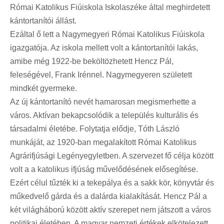
Római Katolikus Fiúiskola Iskolaszéke által meghirdetett
kántortanítói állást.
Ezáltal ő lett a Nagymegyeri Római Katolikus Fiúiskola
igazgatója. Az iskola mellett volt a kántortanítói lakás,
amibe még 1922-be beköltözhetett Hencz Pál,
feleségével, Frank Irénnel. Nagymegyeren született
mindkét gyermeke.
Az új kántortanító nevét hamarosan megismerhette a
város. Aktívan bekapcsolódik a település kulturális és
társadalmi életébe. Folytatja elődje, Tóth László
munkáját, az 1920-ban megalakított Római Katolikus
Agrárifjúsági Legényegyletben. A szervezet fő célja között
volt a a katolikus ifjúság művelődésének elősegítése.
Ezért célul tűzték ki a tekepálya és a sakk kör, könyvtár és
műkedvelő gárda és a dalárda kialakítását. Hencz Pál a
két világháború között aktív szerepet nem játszott a város
politikai életében. A magyar nemzeti értékek elkötelezett