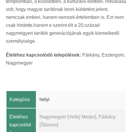
templomban, a közéletben, a kulturális életben. Hitvallása
volt, hogy magyar tanítónak lenni küldetést jelent,
nemcsak emberi, hanem nemzeti értelemben is. Ezt nem
csak hirdette,hanem e szerint élt a 20.század
nagymegyeri tanítók generációjának egyik kiemelkedő
személyisége.
Életéhez kapcsolódó települések:
Párkány, Esztergom,
Nagymegyer
Kategória
helyi
Életéhez
Nagymegyer [Veľký Meder], Párkány
kapcsolód
[Štúrovo]