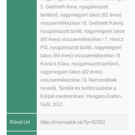
5. Grellneth Ilona, nyugalmazott
tanítónő, nagymegyeri lakos (82 éves)
visszaemlékezése / 6. Grellneth Károly,
nyugalmazott tanító, nagymegyeri lakos
(80 éves) visszaemlékezése / 7. Hencz
Pál, nyugalmazott tanító, nagymegyeri
lakos (84 éves) visszaemlékezése / 8.
Kovács Klára, nyugalmazott tanítónő,
nagymegyeri lakos (82 éves)
visszaemlékezése / 9. Nemzedékek
nevelői, Tanítók és tanítócsaládok a
Kárpát-medencében, Hungaro-Dalton,
Győr, 2011
Rövid Url
https://csemadok.sk/?p=92302