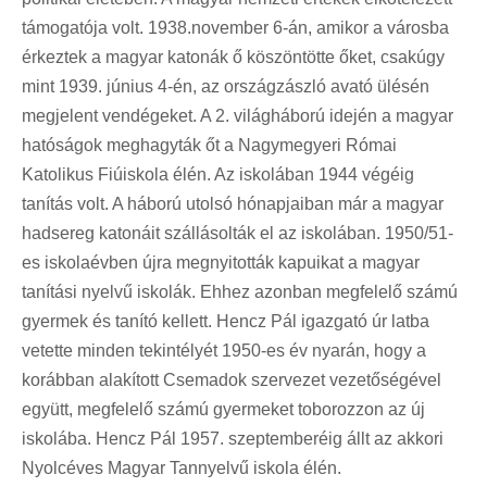
támogatója volt. 1938.november 6-án, amikor a városba
érkeztek a magyar katonák ő köszöntötte őket, csakúgy
mint 1939. június 4-én, az országzászló avató ülésén
megjelent vendégeket. A 2. világháború idején a magyar
hatóságok meghagyták őt a Nagymegyeri Római
Katolikus Fiúiskola élén. Az iskolában 1944 végéig
tanítás volt. A háború utolsó hónapjaiban már a magyar
hadsereg katonáit szállásolták el az iskolában. 1950/51-
es iskolaévben újra megnyitották kapuikat a magyar
tanítási nyelvű iskolák. Ehhez azonban megfelelő számú
gyermek és tanító kellett. Hencz Pál igazgató úr latba
vetette minden tekintélyét 1950-es év nyarán, hogy a
korábban alakított Csemadok szervezet vezetőségével
együtt, megfelelő számú gyermeket toborozzon az új
iskolába. Hencz Pál 1957. szeptemberéig állt az akkori
Nyolcéves Magyar Tannyelvű iskola élén.