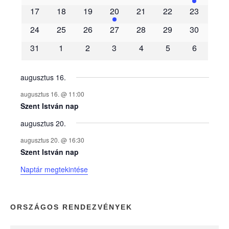
m
17
18
19
20
21
22
23
é
24
25
26
27
28
29
30
31
1
2
3
4
5
6
n
y
augusztus 16.
augusztus 16. @ 11:00
e
Szent István nap
augusztus 20.
k
augusztus 20. @ 16:30
n
Szent István nap
Naptár megtekintése
a
p
ORSZÁGOS RENDEZVÉNYEK