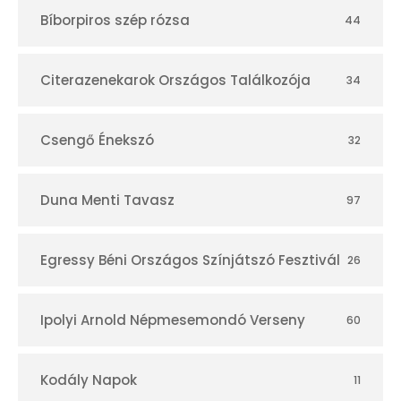
t
Bíborpiros szép rózsa
44
á
r
Citerazenekarok Országos Találkozója
34
Csengő Énekszó
32
Duna Menti Tavasz
97
Egressy Béni Országos Színjátszó Fesztivál
26
Ipolyi Arnold Népmesemondó Verseny
60
Kodály Napok
11