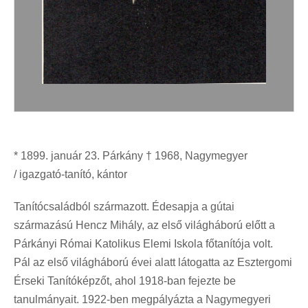
* 1899. január 23. Párkány † 1968, Nagymegyer
/ igazgató-tanító, kántor
Tanítócsaládból származott. Édesapja a gútai
származású Hencz Mihály, az első világháború előtt a
Párkányi Római Katolikus Elemi Iskola főtanítója volt.
Pál az első világháború évei alatt látogatta az Esztergomi
Érseki Tanítóképzőt, ahol 1918-ban fejezte be
tanulmányait. 1922-ben megpályázta a Nagymegyeri