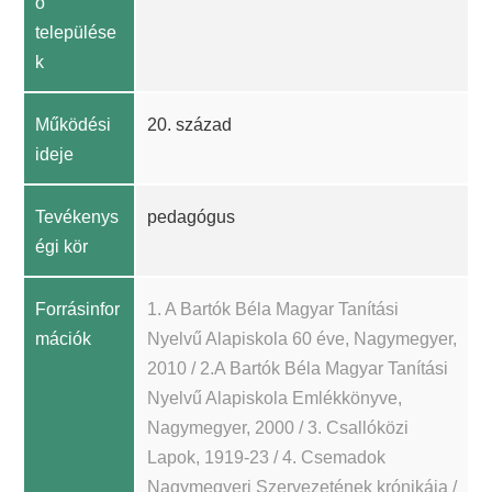
ó
települése
k
Működési
20. század
ideje
Tevékenys
pedagógus
égi kör
Forrásinfor
1. A Bartók Béla Magyar Tanítási
mációk
Nyelvű Alapiskola 60 éve, Nagymegyer,
2010 / 2.A Bartók Béla Magyar Tanítási
Nyelvű Alapiskola Emlékkönyve,
Nagymegyer, 2000 / 3. Csallóközi
Lapok, 1919-23 / 4. Csemadok
Nagymegyeri Szervezetének krónikája /