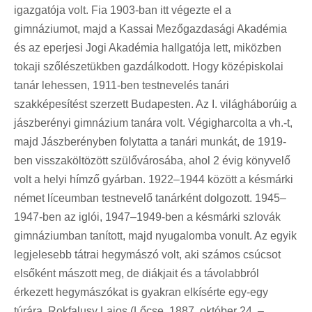
igazgatója volt. Fia 1903-ban itt végezte el a
gimnáziumot, majd a Kassai Mezőgazdasági Akadémia
és az eperjesi Jogi Akadémia hallgatója lett, miközben
tokaji szőlészetükben gazdálkodott. Hogy középiskolai
tanár lehessen, 1911-ben testnevelés tanári
szakképesítést szerzett Budapesten. Az I. világháborúig a
jászberényi gimnázium tanára volt. Végigharcolta a vh.-t,
majd Jászberényben folytatta a tanári munkát, de 1919-
ben visszaköltözött szülővárosába, ahol 2 évig könyvelő
volt a helyi hímző gyárban. 1922–1944 között a késmárki
német líceumban testnevelő tanárként dolgozott. 1945–
1947-ben az iglói, 1947–1949-ben a késmárki szlovák
gimnáziumban tanított, majd nyugalomba vonult. Az egyik
legjelesebb tátrai hegymászó volt, aki számos csúcsot
elsőként mászott meg, de diákjait és a távolabbról
érkezett hegymászókat is gyakran elkísérte egy-egy
túrára. Rokfalusy Lajos (Lőcse, 1887. október 24. –