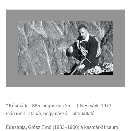
* Késmárk, 1885. augusztus 25. – † Késmárk, 1973.
március 1. / tanár, hegymászó, Tátra-kutató
Édesapja, Grósz Ernő (1833–1900) a késmárki líceum