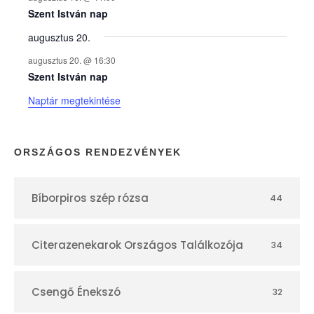
e
Szent István nap
augusztus 20.
k
augusztus 20. @ 16:30
n
Szent István nap
Naptár megtekintése
a
p
ORSZÁGOS RENDEZVÉNYEK
t
Bíborpiros szép rózsa
44
á
r
Citerazenekarok Országos Találkozója
34
Csengő Énekszó
32