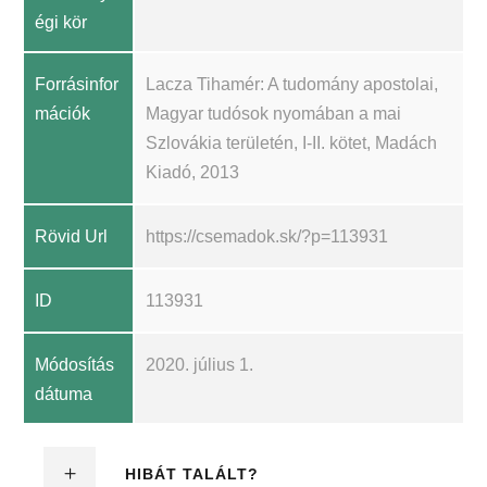
égi kör
Forrásinfor
Lacza Tihamér: A tudomány apostolai,
mációk
Magyar tudósok nyomában a mai
Szlovákia területén, I-II. kötet, Madách
Kiadó, 2013
Rövid Url
https://csemadok.sk/?p=113931
ID
113931
Módosítás
2020. július 1.
dátuma
HIBÁT TALÁLT?