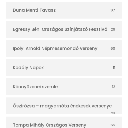
Duna Menti Tavasz
97
Egressy Béni Országos Színjátszó Fesztivál
26
Ipolyi Arnold Népmesemondó Verseny
60
Kodály Napok
11
Könnyűzenei szemle
12
Őszirózsa – magyarnóta énekesek versenye
23
Tompa Mihály Országos Verseny
65