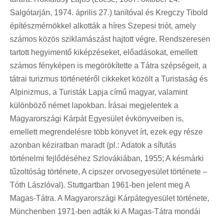
Salgótarján, 1974. április 27.) tanítóval és Kregczy Tibold
építészmérnökkel alkották a híres Szepesi triót, amely
számos közös sziklamászást hajtott végre. Rendszeresen
tartott hegyimentő kiképzéseket, előadásokat, emellett
számos fényképen is megörökítette a Tátra szépségeit, a
tátrai turizmus történetéről cikkeket közölt a Turistaság és
Alpinizmus, a Turisták Lapja című magyar, valamint
különböző német lapokban. Írásai megjelentek a
Magyarországi Kárpát Egyesület évkönyveiben is,
emellett megrendelésre több könyvet írt, ezek egy része
azonban kéziratban maradt (pl.: Adatok a sífutás
történelmi fejlődéséhez Szlovákiában, 1955; A késmárki
tűzoltóság története, A cipszer orvosegyesület története –
Tóth Lászlóval). Stuttgartban 1961-ben jelent meg A
Magas-Tátra. A Magyarországi Kárpátegyesület története,
Münchenben 1971-ben adták ki A Magas-Tátra mondái