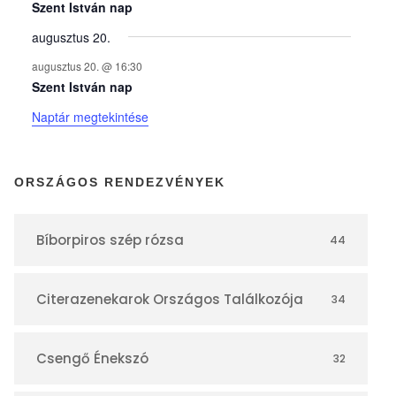
y
Szent István nap
augusztus 20.
e
augusztus 20. @ 16:30
Szent István nap
k
Naptár megtekintése
n
ORSZÁGOS RENDEZVÉNYEK
a
Bíborpiros szép rózsa
44
p
Citerazenekarok Országos Találkozója
34
t
á
Csengő Énekszó
32