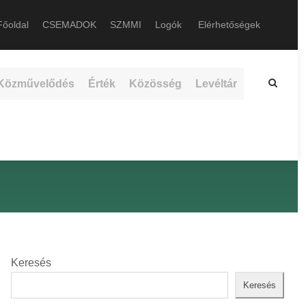
őoldal
CSEMADOK
SZMMI
Logók
Elérhetőségek
Közművelődés
Érték
Közösség
Levéltár
Keresés
Keresés