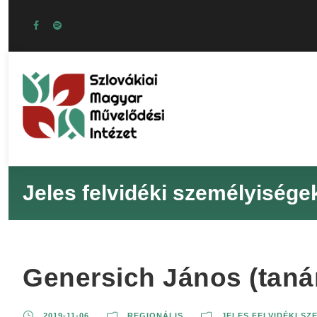
Jeles felvidéki személyisége
Genersich János (tanár
2019-11-06
REGIONÁLIS
JELES FELVIDÉKI SZ