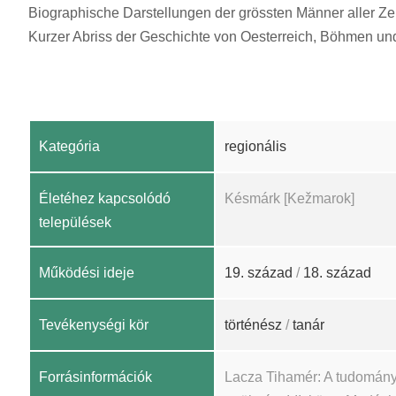
Biographische Darstellungen der grössten Männer aller Zeit
Kurzer Abriss der Geschichte von Oesterreich, Böhmen un
Kategória
regionális
Életéhez kapcsolódó
Késmárk [Kežmarok]
települések
Működési ideje
19. század
/
18. század
Tevékenységi kör
történész
/
tanár
Forrásinformációk
Lacza Tihamér: A tudomány