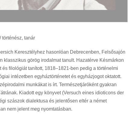
 történész, tanár
nersich Keresztélyhez hasonlóan Debrecenben, Felsősajón
n klasszikus görög irodalmat tanult. Hazatérve Késmárkon
és filológiát tanított, 1818–1821-ben pedig a történelmi
lógiai intézetben egyháztörténetet és egyházjogot oktatott.
szépirodalmi munkákat is írt. Természetjáróként gyakran
 a Tátrának. Kiadott egy könyvet (Versuch eines idioticons der
égi szászok dialektusa és jelentősen eltér a német
nban nem jelent meg nyomtatásban.