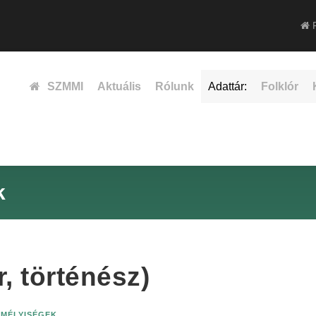
F
SZMMI
Aktuális
Rólunk
Adattár:
Folklór
k
, történész)
EMÉLYISÉGEK