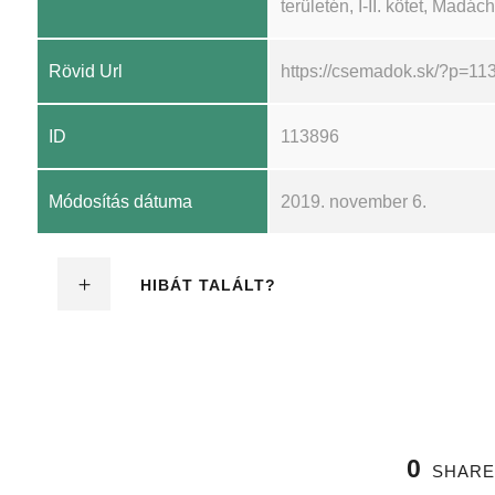
területén, I-II. kötet, Madá
Rövid Url
https://csemadok.sk/?p=11
ID
113896
Módosítás dátuma
2019. november 6.
HIBÁT TALÁLT?
0
SHARE