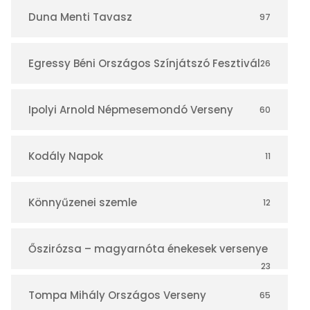
r
Duna Menti Tavasz
97
Egressy Béni Országos Színjátszó Fesztivál
26
Ipolyi Arnold Népmesemondó Verseny
60
Kodály Napok
11
Könnyűzenei szemle
12
Őszirózsa – magyarnóta énekesek versenye
23
Tompa Mihály Országos Verseny
65