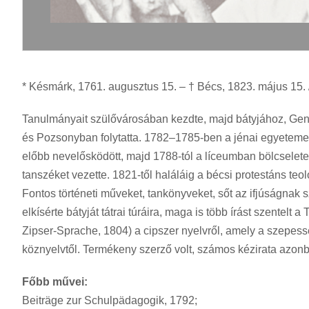
* Késmárk, 1761. augusztus 15. – † Bécs, 1823. május 15. /
Tanulmányait szülővárosában kezdte, majd bátyjához, Ge
és Pozsonyban folytatta. 1782–1785-ben a jénai egyeteme
előbb nevelősködött, majd 1788-tól a líceumban bölcseletet 
tanszéket vezette. 1821-től haláláig a bécsi protestáns teo
Fontos történeti műveket, tankönyveket, sőt az ifjúságnak 
elkísérte bátyját tátrai túráira, maga is több írást szentelt
Zipser-Sprache, 1804) a cipszer nyelvről, amely a szepess
köznyelvtől. Termékeny szerző volt, számos kézirata azo
Főbb művei:
Beiträge zur Schulpädagogik, 1792;