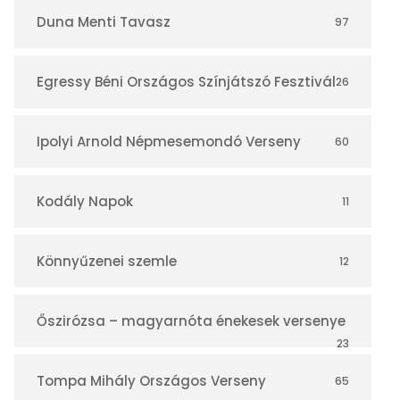
r
Duna Menti Tavasz
97
Egressy Béni Országos Színjátszó Fesztivál
26
Ipolyi Arnold Népmesemondó Verseny
60
Kodály Napok
11
Könnyűzenei szemle
12
Őszirózsa – magyarnóta énekesek versenye
23
Tompa Mihály Országos Verseny
65