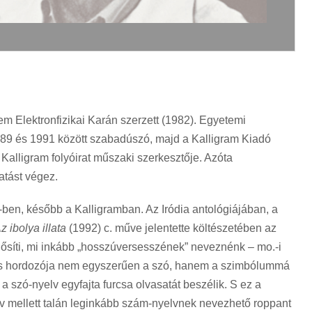
m Elektronfizikai Karán szerzett (1982). Egyetemi
989 és 1991 között szabadúszó, majd a Kalligram Kiadó
 Kalligram folyóirat műszaki szerkesztője. Azóta
atást végez.
ben, később a Kalligramban. Az Iródia antológiájában, a
z ibolya illata
(1992) c. műve jelentette költészetében az
nősíti, mi inkább „hosszúversesszének” neveznénk – mo.-i
entés hordozója nem egyszerűen a szó, hanem a szimbólummá
a szó-nyelv egyfajta furcsa olvasatát beszélik. S ez a
v mellett talán leginkább szám-nyelvnek nevezhető roppant