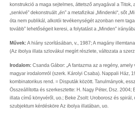
konstrukció a maga sejtelmes, áttetsző anyagával a Titok,
„senkivé” dekonstruált „én” a metafizikai „Mindenki“, sőt „
óta nem publikál, alkotói tevékenységét azonban nem tagad
tovább” lehetőségeit keresi, a folytatást a „Minden” irányáb
Művek:
A hiány szorításában, v., 1987; A magány illemtana,
(Az ibolya illata szlovákul megírt részlete, változata a sze
Irodalom:
Csanda Gábor: „A fantazma az a regény, amely v
magyar irodalomról (szerk. Károlyi Csaba). Nappali Ház
kombinatorikus rend. = Disputák között. Tanulmányok, esszék
Összeállította és szerkesztette: H. Nagy Péter, Dsz. 2004; 
illata című könyvéről, uo.; Beke Zsolt: Uroborosz és spirál
szubjektum kérdésköre Az ibolya illatában, uo.