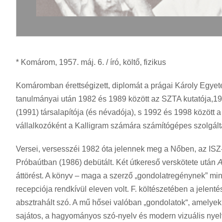
* Komárom, 1957. máj. 6. / író, költő, fizikus
Komáromban érettségizett, diplomát a prágai Károly Egyete
tanulmányai után 1982 és 1989 között az SZTA kutatója,1
(1991) társalapítója (és névadója), s 1992 és 1998 között a
vállalkozóként a Kalligram számára számítógépes szolgált
Versei, versesszéi 1982 óta jelennek meg a Nőben, az ISZ-
Próbaútban (1986) debütált. Két útkereső verskötete után
A
áttörést. A könyv – maga a szerző „gondolatregénynek” mi
recepciója rendkívül eleven volt. F. költészetében a jel
absztrahált szó. A mű hősei valóban „gondolatok“, amelyek 
sajátos, a hagyományos szó-nyelv és modern vizuális nyel