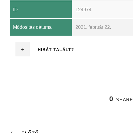
ID
124974
Módosítás dátuma
2021. február 22.
HIBÁT TALÁLT?
0
SHARE