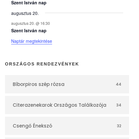
y
Szent István nap
augusztus 20.
e
augusztus 20. @ 16:30
Szent István nap
k
Naptár megtekintése
n
ORSZÁGOS RENDEZVÉNYEK
a
Bíborpiros szép rózsa
44
p
Citerazenekarok Országos Találkozója
34
t
á
Csengő Énekszó
32