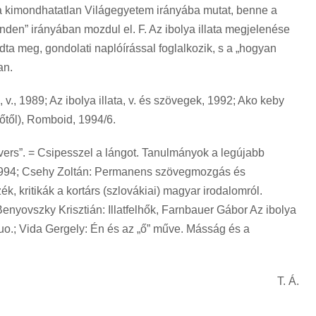
 a kimondhatatlan Világegyetem irányába mutat, benne a
Minden” irányában mozdul el. F. Az ibolya illata megjelenése
ta meg, gondolati naplóírással foglalkozik, s a „hogyan
an.
 v., 1989; Az ibolya illata, v. és szövegek, 1992; Ako keby
rzőtől), Romboid, 1994/6.
ers”. = Csipesszel a lángot. Tanulmányok a legújabb
, 1994; Csehy Zoltán: Permanens szövegmozgás és
, kritikák a kortárs (szlovákiai) magyar irodalomról.
Benyovszky Krisztián: Illatfelhők, Farnbauer Gábor Az ibolya
, uo.; Vida Gergely: Én és az „ő” műve. Másság és a
T. Á.