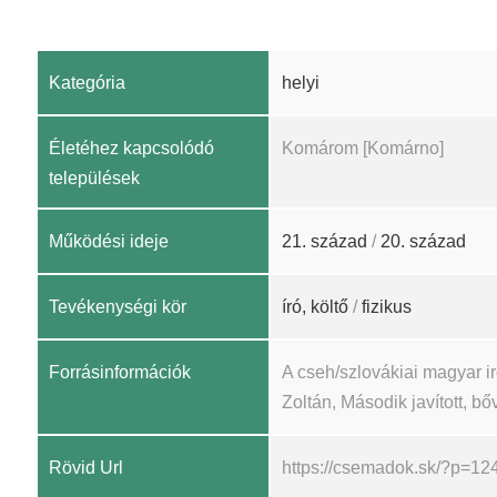
Kategória
helyi
Életéhez kapcsolódó
Komárom [Komárno]
települések
Működési ideje
21. század
/
20. század
Tevékenységi kör
író, költő
/
fizikus
Forrásinformációk
A cseh/szlovákiai magyar 
Zoltán, Második javított, bőv
Rövid Url
https://csemadok.sk/?p=12