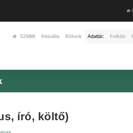
F
SZMMI
Aktuális
Rólunk
Adattár:
Folklór
k
s, író, költő)
ISÉGEK