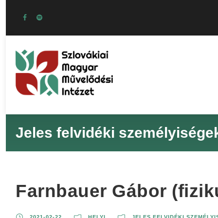
Jeles felvidéki személyisége
Farnbauer Gábor (fiziku
2021-02-22
HELYI
JELES FELVIDÉKI SZEMÉLY