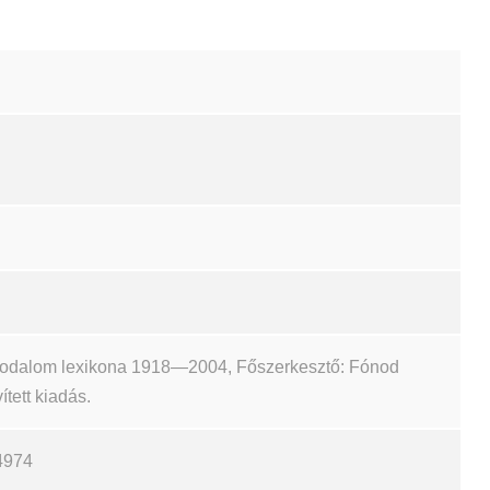
irodalom lexikona 1918—2004, Főszerkesztő: Fónod
ített kiadás.
4974