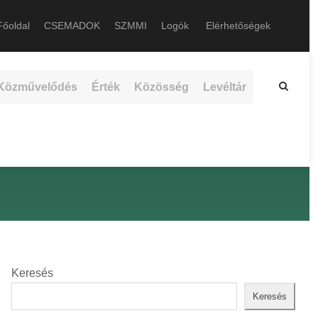
őoldal
CSEMADOK
SZMMI
Logók
Elérhetőségek
Közművelődés
Érték
Közösség
Levéltár
Keresés
Keresés