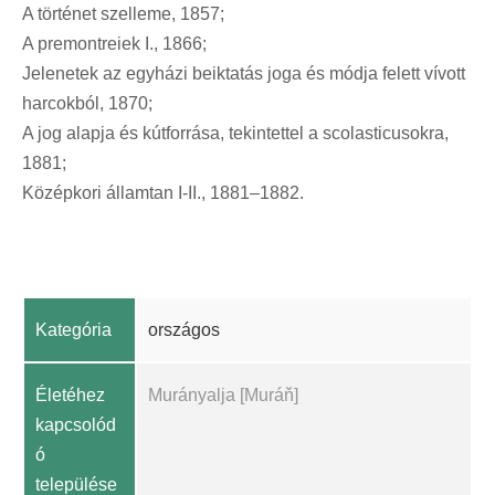
A történet szelleme, 1857;
A premontreiek I., 1866;
Jelenetek az egyházi beiktatás joga és módja felett vívott
harcokból, 1870;
A jog alapja és kútforrása, tekintettel a scolasticusokra,
1881;
Középkori államtan I-II., 1881–1882.
Kategória
országos
Életéhez
Murányalja [Muráň]
kapcsolód
ó
települése