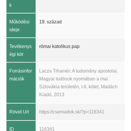
k
Működési
19. század
ideje
Tevékenys
római katolikus pap
égi kör
Forrásinfor
Lacza Tihamér: A tudomány apostolai,
mációk
Magyar tudósok nyomában a mai
Szlovákia területén, I-II. kötet, Madách
Kiadó, 2013
Rövid Url
https://csemadok.sk/?p=116341
ID
116341