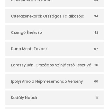
á
r
Citerazenekarok Országos Találkozója
34
Csengő Énekszó
32
Duna Menti Tavasz
97
Egressy Béni Országos Színjátszó Fesztivál
26
Ipolyi Arnold Népmesemondó Verseny
60
Kodály Napok
11