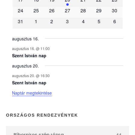
é
24
25
26
27
28
29
30
31
1
2
3
4
5
6
n
y
augusztus 16.
augusztus 16. @ 11:00
e
Szent István nap
augusztus 20.
k
augusztus 20. @ 16:30
n
Szent István nap
Naptár megtekintése
a
p
ORSZÁGOS RENDEZVÉNYEK
t
Bíborpiros szép rózsa
44