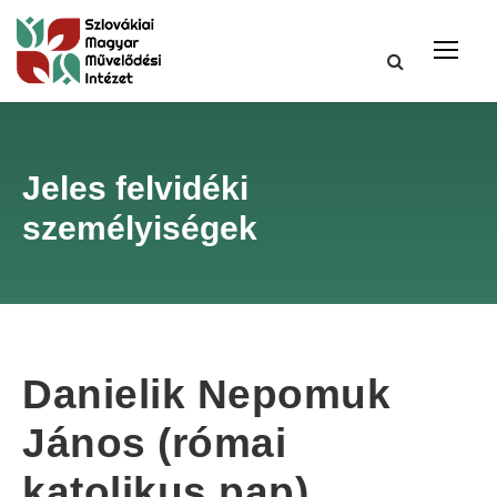
Jeles felvidéki
személyiségek
Danielik Nepomuk
János (római
katolikus pap)