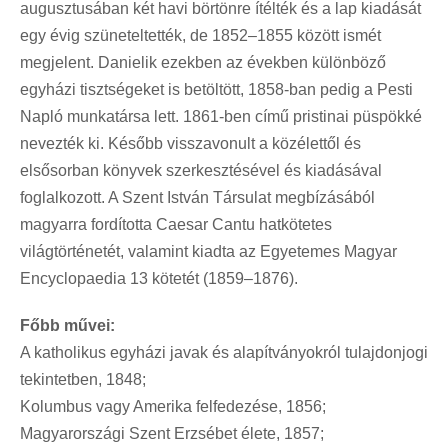
augusztusában két havi börtönre ítélték és a lap kiadását
egy évig szüneteltették, de 1852–1855 között ismét
megjelent. Danielik ezekben az években különböző
egyházi tisztségeket is betöltött, 1858-ban pedig a Pesti
Napló munkatársa lett. 1861-ben című pristinai püspökké
nevezték ki. Később visszavonult a közélettől és
elsősorban könyvek szerkesztésével és kiadásával
foglalkozott. A Szent István Társulat megbízásából
magyarra fordította Caesar Cantu hatkötetes
világtörténetét, valamint kiadta az Egyetemes Magyar
Encyclopaedia 13 kötetét (1859–1876).
Főbb művei:
A katholikus egyházi javak és alapítványokról tulajdonjogi
tekintetben, 1848;
Kolumbus vagy Amerika felfedezése, 1856;
Magyarországi Szent Erzsébet élete, 1857;