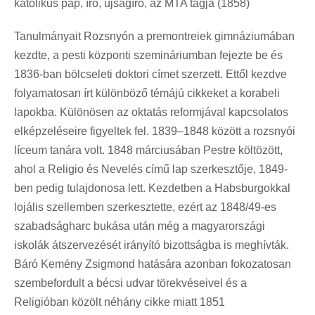
katolikus pap, író, újságíró, az MTA tagja (1858)
Tanulmányait Rozsnyón a premontreiek gimnáziumában
kezdte, a pesti központi szemináriumban fejezte be és
1836-ban bölcseleti doktori címet szerzett. Ettől kezdve
folyamatosan írt különböző témájú cikkeket a korabeli
lapokba. Különösen az oktatás reformjával kapcsolatos
elképzeléseire figyeltek fel. 1839–1848 között a rozsnyói
líceum tanára volt. 1848 márciusában Pestre költözött,
ahol a Religio és Nevelés című lap szerkesztője, 1849-
ben pedig tulajdonosa lett. Kezdetben a Habsburgokkal
lojális szellemben szerkesztette, ezért az 1848/49-es
szabadságharc bukása után még a magyarországi
iskolák átszervezését irányító bizottságba is meghívták.
Báró Kemény Zsigmond hatására azonban fokozatosan
szembefordult a bécsi udvar törekvéseivel és a
Religióban közölt néhány cikke miatt 1851