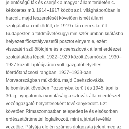
jelentőségű fák és cserjék a magyar állam területén c.
kétkötetes mű. 1914–1917 között az I. világháborúban is
harcolt, majd leszerelését követően ismét állami
szolgálatban működött, de 1919 után nem sikerült
Budapesten a földművelésügyi minisztériumban kilátásba
helyezett főosztályvezetői posztot elnyernie, ezért
visszatért szülőföldjére és a csehszlovák állami erdészet
szolgálatába lépett. 1922–1929 között Zsarnócán, 1930–
1937 között Liptóújváron volt igazgatóhelyettes
főerdőtanácsosi rangban. 1937–1938-ban
Morvaországban működött, majd Csehszlovákia
felbomlását követően Pozsonyba került és 1945. április
30-ig, nyugalomba vonulásáig a szlovák állami erdészet
vezérigazgató-helyetteseként tevékenykedett. Ezt
követően Rimaszombatban telepedett le és elsősorban
erdészettörténettel foglalkozott, mint a járási levéltár
vezetője. Pályája elején számos dolgozata jelent meg az