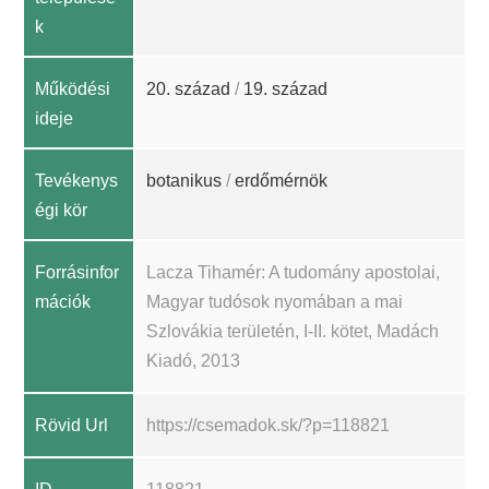
k
Működési
20. század
/
19. század
ideje
Tevékenys
botanikus
/
erdőmérnök
égi kör
Forrásinfor
Lacza Tihamér: A tudomány apostolai,
mációk
Magyar tudósok nyomában a mai
Szlovákia területén, I-II. kötet, Madách
Kiadó, 2013
Rövid Url
https://csemadok.sk/?p=118821