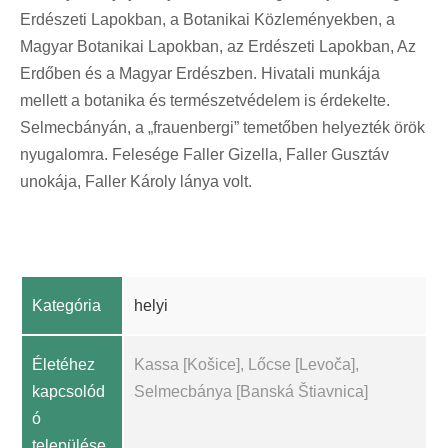
Erdészeti Lapokban, a Botanikai Közleményekben, a
Magyar Botanikai Lapokban, az Erdészeti Lapokban, Az
Erdőben és a Magyar Erdészben. Hivatali munkája
mellett a botanika és természetvédelem is érdekelte.
Selmecbányán, a „frauenbergi” temetőben helyezték örök
nyugalomra. Felesége Faller Gizella, Faller Gusztáv
unokája, Faller Károly lánya volt.
Kategória
helyi
Életéhez
Kassa [Košice], Lőcse [Levoča],
kapcsolód
Selmecbánya [Banská Štiavnica]
ó
települése