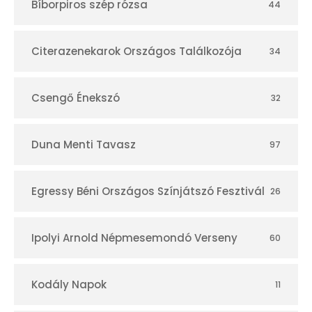
Bíborpiros szép rózsa
44
á
r
Citerazenekarok Országos Találkozója
34
Csengő Énekszó
32
Duna Menti Tavasz
97
Egressy Béni Országos Színjátszó Fesztivál
26
Ipolyi Arnold Népmesemondó Verseny
60
Kodály Napok
11