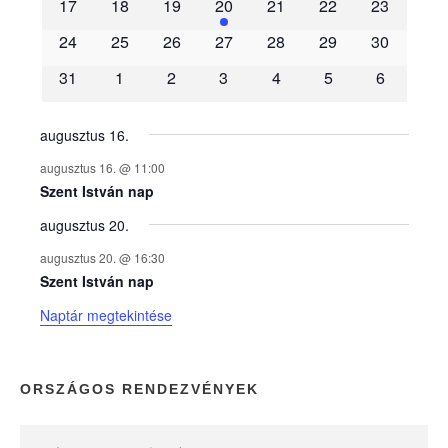
m
17
18
19
20
21
22
23
é
24
25
26
27
28
29
30
31
1
2
3
4
5
6
n
y
augusztus 16.
augusztus 16. @ 11:00
e
Szent István nap
augusztus 20.
k
augusztus 20. @ 16:30
n
Szent István nap
Naptár megtekintése
a
p
ORSZÁGOS RENDEZVÉNYEK
t