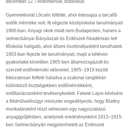
december 12. / erdőmérnök, botanikus
Gyermekkorát Lőcsén töltötte, ahol édesapja a tarcafői
erdők mérnöke volt. Itt végezte középiskolai tanulmányait
1900-ban. Anyagi okok miatt nem Budapesten, hanem a
selmecbányai Bányászati és Erdészeti Akadémián lett
főiskolai hallgató, ahol állami ösztöndíjasként tanulhatott.
1903-ban fejezte be tanulmányait, majd a kétéves
gyakorlatot követően 1905-ben államvizsgázott és
szerzett erdőmérnöki oklevelet. 1905–1919 között
fokozatosan felfelé haladva a szakmai ranglétrán
különböző tisztségekben erdőmérnökként,
erdőtanácsosként tevékenykedett. Fekete Lajos kérésére
a földművelésügyi miniszter engedélyezte, hogy Blattny
munkatársként részt vehessen egy nagyszabású
anyaggyűjtésben, amelynek eredményeként 1913–1915-
ben Selmecbányán megjelenhetett az Erdészeti