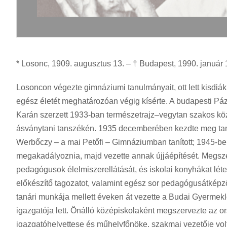
* Losonc, 1909. augusztus 13. – † Budapest, 1990. január 15
Losoncon végezte gimnáziumi tanulmányait, ott lett kisdi
egész életét meghatározóan végig kísérte. A budapesti
Karán szerzett 1933-ban természetrajz–vegytan szakos közé
ásványtani tanszékén. 1935 decemberében kezdte meg taná
Werbőczy – a mai Petőfi – Gimnáziumban tanított; 1945-be
megakadályoznia, majd vezette annak újjáépítését. Megsze
pedagógusok élelmiszerellátását, és iskolai konyhákat lét
előkészítő tagozatot, valamint egész sor pedagógusátképző
tanári munkája mellett éveken át vezette a Budai Gyermekl
igazgatója lett. Önálló középiskolaként megszervezte az o
igazgatóhelyettese és műhelyfőnöke, szakmai vezetője vol