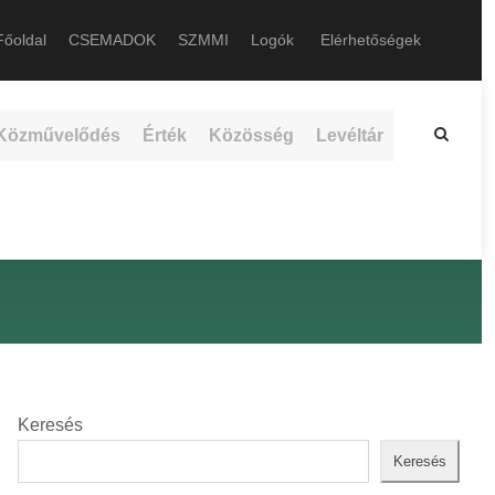
őoldal
CSEMADOK
SZMMI
Logók
Elérhetőségek
Közművelődés
Érték
Közösség
Levéltár
Keresés
Keresés