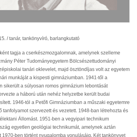
. / tanár, tankönyvíró, barlangkutató
ákként tagja a cserkészmozgalomnak, amelynek szelleme
 Pázmány Péter Tudományegyetem Bölcsészettudományi
piskolai tanári oklevelet, majd ösztöndíjas volt az egyetem
ri munkáját a kispesti gimnáziumban. 1941-től a
n sikerült a súlyosan romos gimnázium lebontását
rvezte a háború után nehéz helyzetbe került budai
esített. 1946-tól a Petőfi Gimnáziumban a műszaki egyetemre
 tanfolyamot szervezett és vezetett. 1948-ban létrehozta és
élektani Állomást. 1951-ben a vegyipari technikum
rszág egyetlen geológiai technikumát, amelynek aztán
t 1970-ben történt nyugalomba vonulásáig. Két tankönyvet