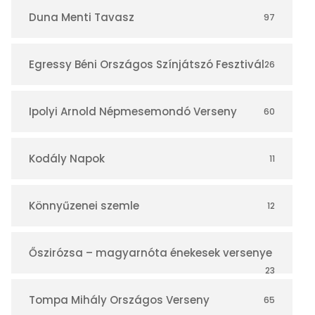
r
Duna Menti Tavasz
97
Egressy Béni Országos Színjátszó Fesztivál
26
Ipolyi Arnold Népmesemondó Verseny
60
Kodály Napok
11
Könnyűzenei szemle
12
Őszirózsa – magyarnóta énekesek versenye
23
Tompa Mihály Országos Verseny
65