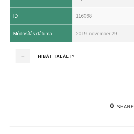
ID
116068
Módosítás dátuma
2019. november 29.
HIBÁT TALÁLT?
0
SHARE