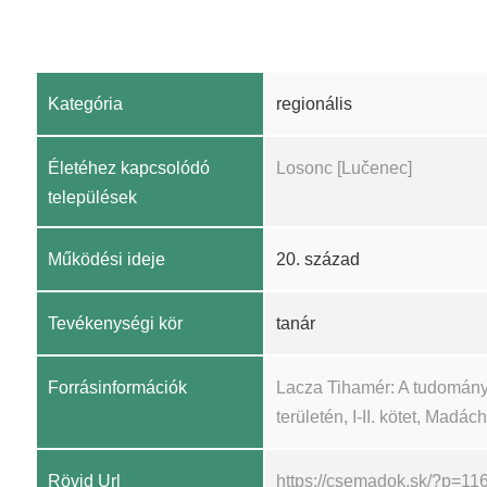
Kategória
regionális
Életéhez kapcsolódó
Losonc [Lučenec]
települések
Működési ideje
20. század
Tevékenységi kör
tanár
Forrásinformációk
Lacza Tihamér: A tudomány
területén, I-II. kötet, Madá
Rövid Url
https://csemadok.sk/?p=11