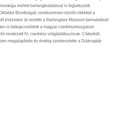
 munkája mellett barlangkutatással is foglalkozott.
ktatási Bizottságát, rendszeresen közölt cikkeket a
két évtizeden át vezette a Barlangtani Múzeum bemutatását
nten is bekapcsolódott a magyar cserkészmozgalom
n rendezett IV. cserkész világtalálkozónak. Cikkeiből,
41-ben megalapította és évekig szerkesztette a Diáknaptár