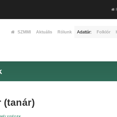
F
SZMMI
Aktuális
Rólunk
Adattár:
Folklór
k
 (tanár)
EMÉLYISÉGEK