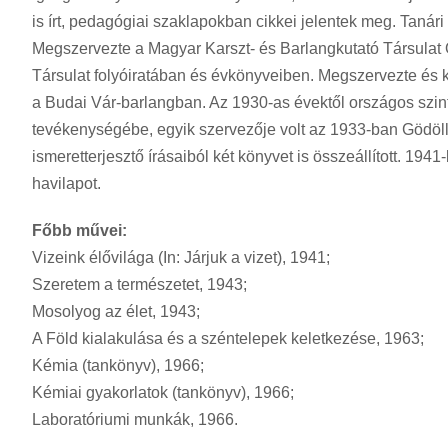
is írt, pedagógiai szaklapokban cikkei jelentek meg. Tanári
Megszervezte a Magyar Karszt- és Barlangkutató Társulat O
Társulat folyóiratában és évkönyveiben. Megszervezte és 
a Budai Vár-barlangban. Az 1930-as évektől országos szi
tevékenységébe, egyik szervezője volt az 1933-ban Gödöllő
ismeretterjesztő írásaiból két könyvet is összeállított. 19
havilapot.
Főbb művei:
Vizeink élővilága (In: Járjuk a vizet), 1941;
Szeretem a természetet, 1943;
Mosolyog az élet, 1943;
A Föld kialakulása és a széntelepek keletkezése, 1963;
Kémia (tankönyv), 1966;
Kémiai gyakorlatok (tankönyv), 1966;
Laboratóriumi munkák, 1966.