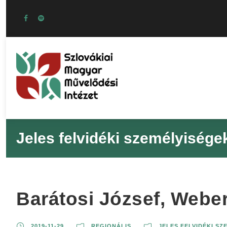
Jeles felvidéki személyisége
Barátosi József, Weber
2019-11-29
REGIONÁLIS
JELES FELVIDÉKI SZ