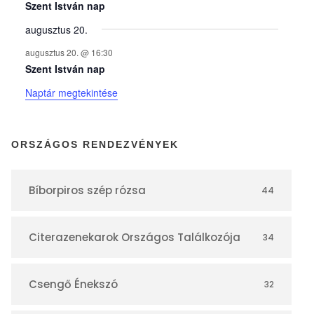
y
Szent István nap
augusztus 20.
e
augusztus 20. @ 16:30
Szent István nap
k
Naptár megtekintése
n
ORSZÁGOS RENDEZVÉNYEK
a
Bíborpiros szép rózsa
44
p
Citerazenekarok Országos Találkozója
34
t
á
Csengő Énekszó
32