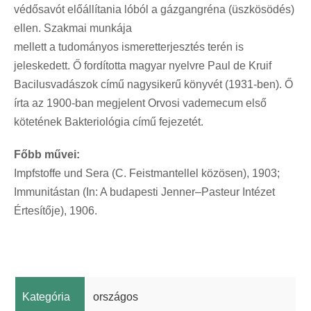
védősavót előállítania lóból a gázgangréna (üszkösödés)
ellen. Szakmai munkája
mellett a tudományos ismeretterjesztés terén is
jeleskedett. Ő fordította magyar nyelvre Paul de Kruif
Bacilusvadászok című nagysikerű könyvét (1931-ben). Ő
írta az 1900-ban megjelent Orvosi vademecum első
kötetének Bakteriológia című fejezetét.
Főbb művei:
Impfstoffe und Sera (C. Feistmantellel közösen), 1903;
Immunitástan (In: A budapesti Jenner–Pasteur Intézet
Értesítője), 1906.
Kategória
országos