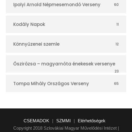
Ipolyi Arnold Népmesemondó Verseny
60
Kodály Napok
11
Könnyűzenei szemle
12
Őszirózsa – magyarnóta énekesek versenye
23
Tompa Mihály Országos Verseny
65
CSEMADOK
|
SZMMI
|
Elérhetőségek
Copyright 2018 Szlovákiai Magyar Művelődési Intézet |