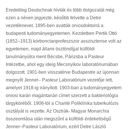
Eredetileg Deutschnak hívták és több dolgozatát még
ezen a néven jegyezte, később felvette a Detre
vezetéknevet. 1895-ben avatták orvosdoktorrá a
budapesti tudományegyetemen. Kezdetben Pertik Ottó
(1852–1913) kórbonctanprofeszszor asszisztense volt az
egyetemen, majd állami ösztöndíjjal külföldi
tanulmányútra ment Bécsbe, Párizsba a Pasteur
Intézetbe, ahol egy ideig Mecsnyikov laboratóriumában
dolgozott. 1901-ben visszatérve Budapestre az újonnan
megnyílt Jenner– Pasteur Laboratórium vezetője lett,
amelyet 1918-ig irányított. 1903-ban a tudományegyetem
orvosi karán magántanári címet szerzett a bakteriológia
tárgyköréből. 1906-tól a Charité Poliklinika tuberkulózis
osztályát is vezette. Az Osztrák- Magyar Monarchia
összeomlása után megszűnt a külföldi érdekeltségű
Jenner–Pasteur Laboratórium, ezért Detre László