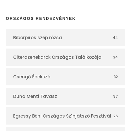
a
p
ORSZÁGOS RENDEZVÉNYEK
t
Bíborpiros szép rózsa
44
á
r
Citerazenekarok Országos Találkozója
34
Csengő Énekszó
32
Duna Menti Tavasz
97
Egressy Béni Országos Színjátszó Fesztivál
26