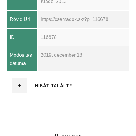
Kiadó, 2013
Rövid Url
https://csemadok.sk/?p=116678
ID
116678
Módosítás
2019. december 18.
dátuma
HIBÁT TALÁLT?
0