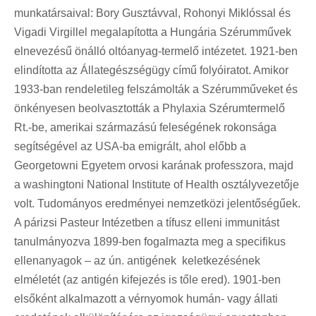
munkatársaival: Bory Gusztávval, Rohonyi Miklóssal és
Vigadi Virgillel megalapította a Hungária Szérumművek
elnevezésű önálló oltóanyag-termelő intézetet. 1921-ben
elindította az Állategészségügy című folyóiratot. Amikor
1933-ban rendeletileg felszámolták a Szérumműveket és
önkényesen beolvasztották a Phylaxia Szérumtermelő
Rt.-be, amerikai származású feleségének rokonsága
segítségével az USA-ba emigrált, ahol előbb a
Georgetowni Egyetem orvosi karának professzora, majd
a washingtoni National Institute of Health osztályvezetője
volt. Tudományos eredményei nemzetközi jelentőségűek.
A párizsi Pasteur Intézetben a tífusz elleni immunitást
tanulmányozva 1899-ben fogalmazta meg a specifikus
ellenanyagok – az ún. antigének keletkezésének
elméletét (az antigén kifejezés is tőle ered). 1901-ben
elsőként alkalmazott a vérnyomok humán- vagy állati