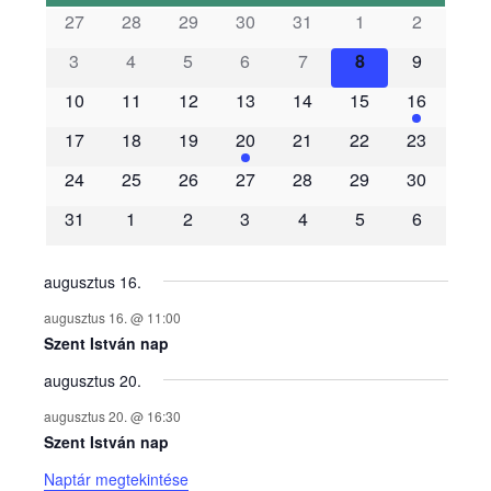
s
27
28
29
30
31
1
2
3
4
5
6
7
8
9
e
10
11
12
13
14
15
16
m
17
18
19
20
21
22
23
é
24
25
26
27
28
29
30
31
1
2
3
4
5
6
n
y
augusztus 16.
augusztus 16. @ 11:00
e
Szent István nap
augusztus 20.
k
augusztus 20. @ 16:30
n
Szent István nap
Naptár megtekintése