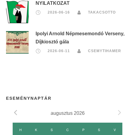
NYILATKOZAT
2026-06-16
TAKACSOTTO
Ipolyi Arnold Népmesemondó Verseny,
Díjkiosztó gála
2026-06-11
CSEMYTIHAMER
ESEMÉNYNAPTÁR
augusztus 2026
E
H
HÉTFŐ
K
KEDD
S
SZERDA
C
CSÜTÖRTÖK
P
PÉNTEK
S
SZOMBAT
V
VASÁRNAP