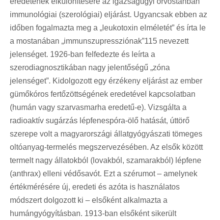
eredetének elkülönítésére az igazságügyi orvostanban
immunológiai (szerológiai) eljárást. Ugyancsak ebben az
időben fogalmazta meg a „leukotoxin elméletét” és írta le
a mostanában „immunszupressziónak”115 nevezett
jelenséget. 1926-ban felfedezte és leírta a
szerodiagnosztikában nagy jelentőségű „zóna
jelenséget”. Kidolgozott egy érzékeny eljárást az ember
gümőkóros fertőzöttségének eredetével kapcsolatban
(humán vagy szarvasmarha eredetű-e). Vizsgálta a
radioaktív sugárzás lépfenespóra-ölő hatását, úttörő
szerepe volt a magyarországi állatgyógyászati tömeges
oltóanyag-termelés megszervezésében. Az elsők között
termelt nagy állatokból (lovakból, szamarakból) lépfene
(anthrax) elleni védősavót. Ezt a szérumot – amelynek
értékmérésére új, eredeti és azóta is használatos
módszert dolgozott ki – elsőként alkalmazta a
humángyógyításban. 1913-ban elsőként sikerült