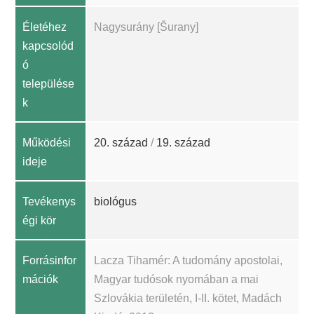
Életéhez
Nagysurány [Šurany]
kapcsolód
ó
települése
k
Működési
20. század
/
19. század
ideje
Tevékenys
biológus
égi kör
Forrásinfor
Lacza Tihamér: A tudomány apostolai,
mációk
Magyar tudósok nyomában a mai
Szlovákia területén, I-II. kötet, Madách