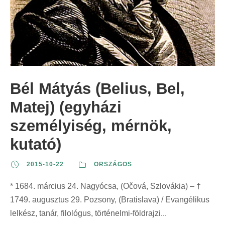
Bél Mátyás (Belius, Bel,
Matej) (egyházi
személyiség, mérnök,
kutató)
2015-10-22
ORSZÁGOS
* 1684. március 24. Nagyócsa, (Očová, Szlovákia) – †
1749. augusztus 29. Pozsony, (Bratislava) / Evangélikus
lelkész, tanár, filológus, történelmi-földrajzi...