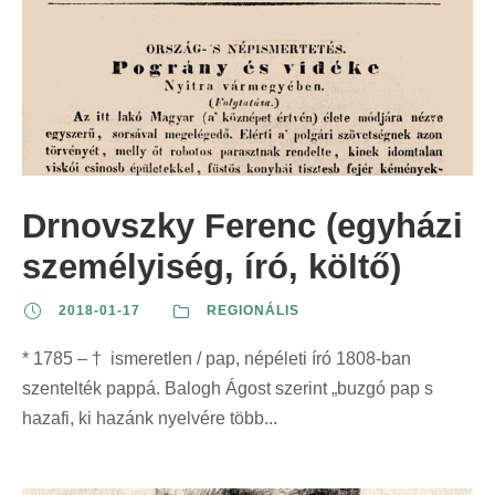
Drnovszky Ferenc (egyházi
személyiség, író, költő)
2018-01-17
REGIONÁLIS
* 1785 – † ismeretlen / pap, népéleti író 1808-ban
szentelték pappá. Balogh Ágost szerint „buzgó pap s
hazafi, ki hazánk nyelvére több...