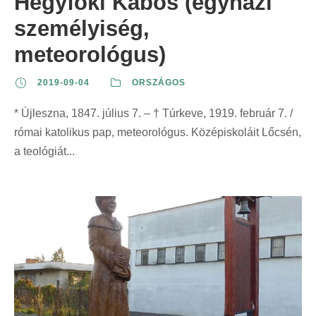
Hegyfoki Kabos (egyházi
személyiség,
meteorológus)
2019-09-04
ORSZÁGOS
* Újleszna, 1847. július 7. – † Túrkeve, 1919. február 7. /
római katolikus pap, meteorológus. Középiskoláit Lőcsén,
a teológiát...