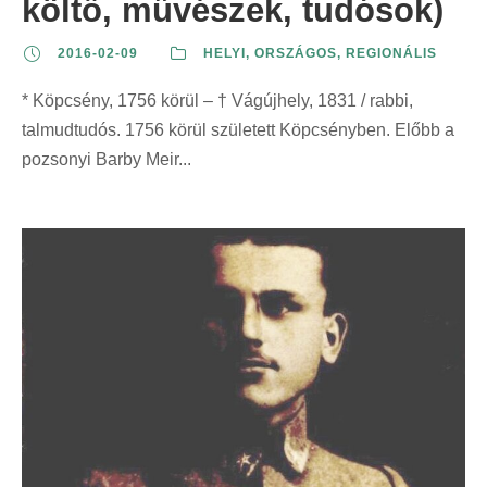
költő, művészek, tudósok)
2016-02-09
HELYI
,
ORSZÁGOS
,
REGIONÁLIS
* Köpcsény, 1756 körül – † Vágújhely, 1831 / rabbi,
talmudtudós. 1756 körül született Köpcsényben. Előbb a
pozsonyi Barby Meir...