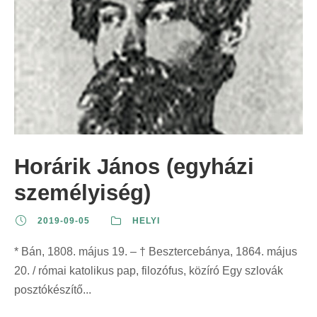
Horárik János (egyházi
személyiség)
2019-09-05
HELYI
* Bán, 1808. május 19. – † Besztercebánya, 1864. május
20. / római katolikus pap, filozófus, közíró Egy szlovák
posztókészítő...