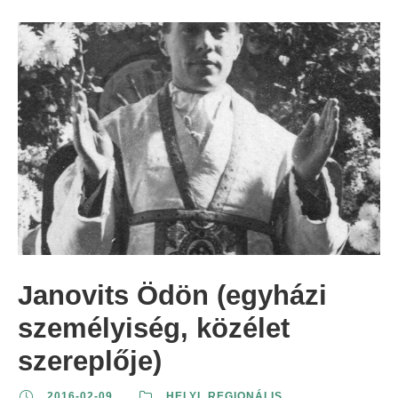
Janovits Ödön (egyházi
személyiség, közélet
szereplője)
2016-02-09
HELYI
,
REGIONÁLIS