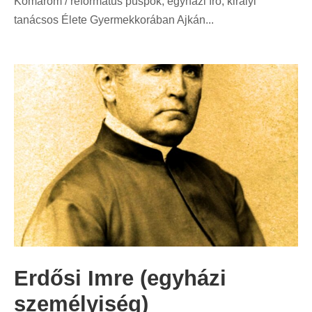
Komárom / református püspök, egyházi író, királyi
tanácsos Élete Gyermekkorában Ajkán...
Erdősi Imre (egyházi
személyiség)