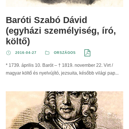
z
t
t
r
e
:
:
i
Baróti Szabó Dávid
r
n
i
(egyházi személyiség, író,
t
n
:
költő)
t
:
2016-04-27
ORSZÁGOS
* 1739. április 10. Barót – † 1819. november 22. Virt /
magyar költő és nyelvújító, jezsuita, később világi pap...