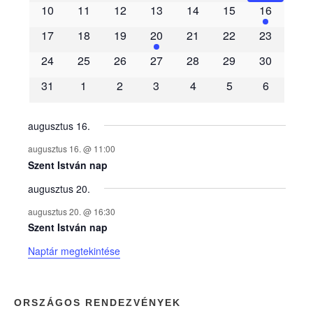
10
11
12
13
14
15
16
m
17
18
19
20
21
22
23
é
24
25
26
27
28
29
30
31
1
2
3
4
5
6
n
y
augusztus 16.
augusztus 16. @ 11:00
e
Szent István nap
augusztus 20.
k
augusztus 20. @ 16:30
n
Szent István nap
Naptár megtekintése
a
p
ORSZÁGOS RENDEZVÉNYEK