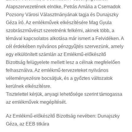
Alapszervezetének elnöke, Petrás Amália a Csemadok
Pozsony Városi Választmányának tagja és Dunajszky
Géza író. Az emlékművek elkészítésére Mag Gyula
szobrászművészt szeretnénk felkérni, akinek több, a
témával kapcsolatos alkotása már ismert a Felvidéken. A
cél érdekében nyilvános pénzgyűjtés szervezünk, amely
egy elkülönített számlán az Emlékmű-előkészítő
Bizottság felügyelete mellett lesz a célnak megfelelően
felhasználva. Az emlékmű-tervezeteket nyilvános
véleményezésre bocsátjuk, és a győztes változatok
kerülnek elkészítésre.
Tisztelettel kérjük, anyagi lehetősége szerint támogassa
az emlékművek megépítését.
Az Emlékmű-előkészítő Bizottság nevében: Dunajszky
Géza, az EEB titkára