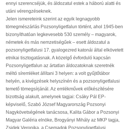
ennyi szerencséjük, és áldozatul estek a háború alatti és
utáni vérengzéseknek.
Jelen ismereteink szerint az egyik legnagyobb
tömegmészárlás Pozsonyligetfalun történt, ahol 1945-ben
bizonyíthatóan legkevesebb 530 személy – magyarok,
németek és más nemzetiségűek – esett áldozatul a
pozsonyligetfalusi 17. gyalogezred katonái által elkövetett
etnikai tisztogatásnak. A közelgő évforduló kapcsán
Pozsonyligetfalun az ártatlan áldozatoknak szeretnék
méltó síremléket állítani 3 helyen: a volt gyűjtőtábor
helyén, a kivégzések helyszínén és a pozsonyligetfalusi
temető tömegsírjánál. Az emlékművek előkészítésére
bizottság alakult, amelynek tagjai: Csáky Pál EP-
képviselő, Szabó József Magyarország Pozsonyi
Nagykövetségének tanácsosa, Kalita Gábor a Pozsonyi
Magyar Galéria elnöke, Brogyányi Mihály az MKP tagja,
Zsidek Veronika, a Csemadok Pozsonyligetfalusi