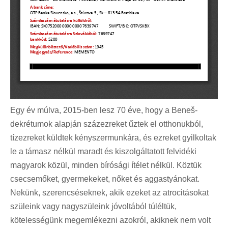
Egy év múlva, 2015-ben lesz 70 éve, hogy a Beneš-
dekrétumok alapján százezreket űztek el otthonukból,
tízezreket küldtek kényszermunkára, és ezreket gyilkoltak
le a támasz nélkül maradt és kiszolgáltatott felvidéki
magyarok közül, minden bírósági ítélet nélkül. Köztük
csecsemőket, gyermekeket, nőket és aggastyánokat.
Nekünk, szerencséseknek, akik ezeket az atrocitásokat
szüleink vagy nagyszüleink jóvoltából túléltük,
kötelességünk megemlékezni azokról, akiknek nem volt