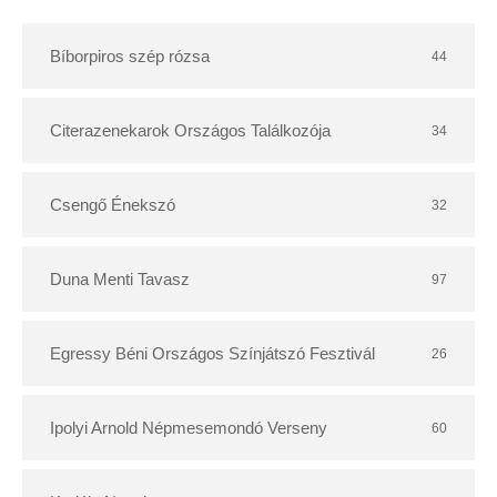
t
Bíborpiros szép rózsa
44
á
r
Citerazenekarok Országos Találkozója
34
Csengő Énekszó
32
Duna Menti Tavasz
97
Egressy Béni Országos Színjátszó Fesztivál
26
Ipolyi Arnold Népmesemondó Verseny
60