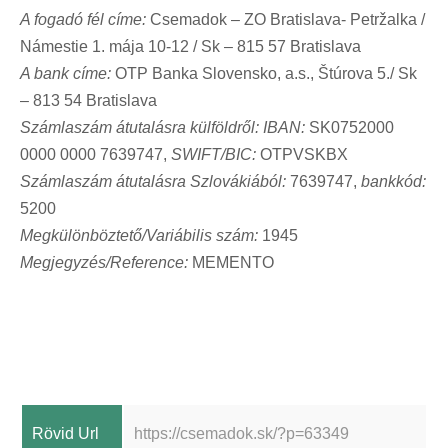
A fogadó fél címe:
Csemadok – ZO Bratislava- Petržalka /
Námestie 1. mája 10-12 / Sk – 815 57 Bratislava
A bank címe:
OTP Banka Slovensko, a.s., Štúrova 5./ Sk
– 813 54 Bratislava
Számlaszám átutalásra külföldről: IBAN:
SK0752000
0000 0000 7639747,
SWIFT/BIC:
OTPVSKBX
Számlaszám átutalásra Szlovákiából:
7639747,
bankkód:
5200
Megkülönböztető/Variábilis szám:
1945
Megjegyzés/Reference:
MEMENTO
Rövid Url
https://csemadok.sk/?p=63349