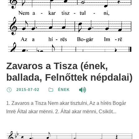
Zavaros a Tisza (ének,
ballada, Felnőttek népdalai)
2015-07-02
ÉNEK
1. Zavaros a Tisza Nem akar tisztulni, Az a hírës Bogár
Imrë Által akar mënni. 2. Által akar mënni, Csikót...