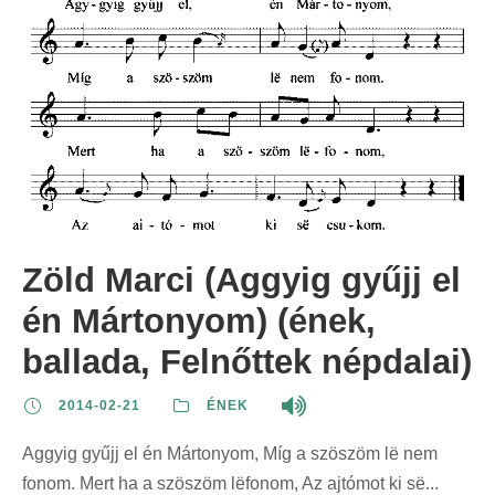
Zöld Marci (Aggyig gyűjj el
én Mártonyom) (ének,
ballada, Felnőttek népdalai)
2014-02-21
ÉNEK
Aggyig gyűjj el én Mártonyom, Míg a szöszöm lë nem
fonom. Mert ha a szöszöm lëfonom, Az ajtómot ki së...