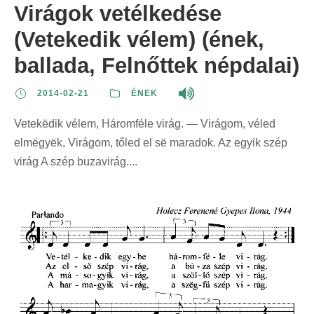
Virágok vetélkedése
(Vetekedik vélem) (ének,
ballada, Felnőttek népdalai)
2014-02-21
ÉNEK
Vetekëdik vélem, Háromféle virág. — Virágom, véled
elmëgyëk, Virágom, tőled el së maradok. Az egyik szép
virág A szép buzavirág....