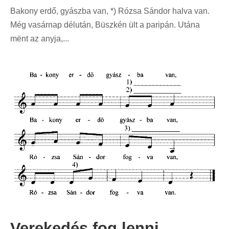
Bakony erdő, gyászba van, *) Rózsa Sándor halva van.
Még vasárnap délután, Büszkén ült a paripán. Utána
mënt az anyja,...
Verekedés fog lenni