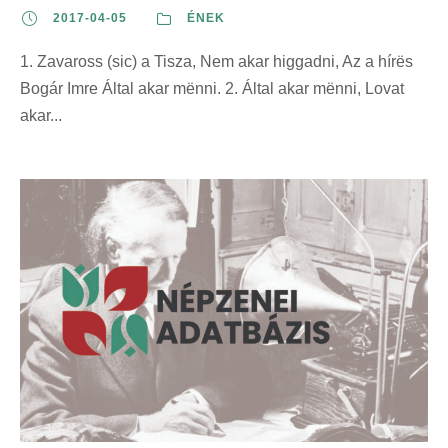
2017-04-05
ÉNEK
1. Zavaross (sic) a Tisza, Nem akar higgadni, Az a hírës
Bogár Imre Által akar mënni. 2. Által akar mënni, Lovat
akar...