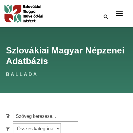
Szlovákiai Magyar Népzenei
Adatbázis
BALLADA
S
e
S
S
a