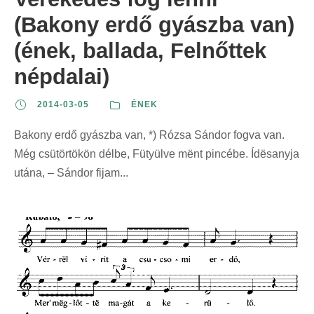
(Bakony erdő gyászba van)
(ének, ballada, Felnőttek
népdalai)
2014-03-05
ÉNEK
Bakony erdő gyászba van, *) Rózsa Sándor fogva van.
Még csütörtökön délbe, Fütyülve mënt pincébe. Ídësanyja
utána, – Sándor fijam...