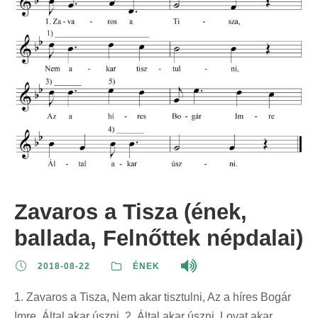
Zavaros a Tisza (ének,
ballada, Felnőttek népdalai)
2018-08-22
ÉNEK
1. Zavaros a Tisza, Nem akar tisztulni, Az a híres Bogár
Imre, Által akar úszni. 2. Által akar úszni, Lovat akar