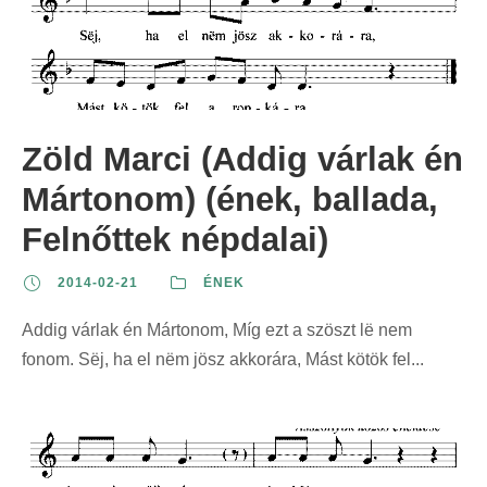
Zöld Marci (Addig várlak én
Mártonom) (ének, ballada,
Felnőttek népdalai)
2014-02-21
ÉNEK
Addig várlak én Mártonom, Míg ezt a szöszt lë nem
fonom. Sëj, ha el nëm jösz akkorára, Mást kötök fel...