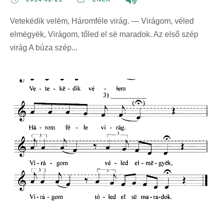
Vetekëdik velëm, Háromféle virág. — Virágom, véled
elmëgyëk, Virágom, tőled el së maradok. Az első szép
virág A búza szép...