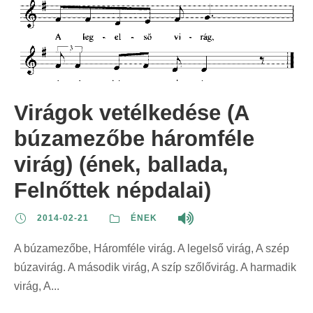
Virágok vetélkedése (A
búzamezőbe háromféle
virág) (ének, ballada,
Felnőttek népdalai)
2014-02-21
ÉNEK
A búzamezőbe, Háromféle virág. A legelső virág, A szép
búzavirág. A második virág, A szíp szőlővirág. A harmadik
virág, A...