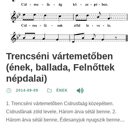
é
r
:
r
s
s
i
i
z
s
n
n
e
z
t
t
r
e
:
:
i
r
n
i
Trencséni vártemetőben
t
n
:
(ének, ballada, Felnőttek
t
:
népdalai)
2014-09-09
ÉNEK
1. Trencséni vártemetőben Cidrusfaág közepében.
Cidrusfának zöld levele, Három árva sétál benne. 2.
Három árva sétál benne, Édesanyjuk nyugszik benne....