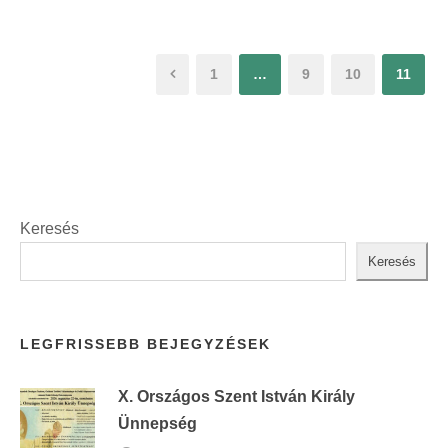
1
…
9
10
11
Keresés
Keresés
LEGFRISSEBB BEJEGYZÉSEK
X. Országos Szent István Király
Ünnepség