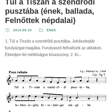
Túl a Tiszán a szendrődi
pusztába (ének, ballada,
Felnőttek népdalai)
2014-09-10
ÉNEK
1. Túl a Tiszán a szendrődi pusztába, Juhászbojtár
furulyázgat magába. Furulyaszó felhallszik az ablakon,
Ébredjen fel méltóságos kisasszony. 2. Ki...