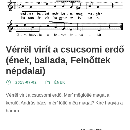
Vérrël virít a csucsomi erdő
(ének, ballada, Felnőttek
népdalai)
2015-07-02
ÉNEK
Vérrël virít a csucsomi erdő, Mer’ mëglőttë magát a
kerülő. András bácsi mér’ lőttë mëg magát? Kirë hagyja a
három...