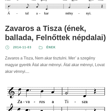
Zavaros a Tisza (ének,
ballada, Felnőttek népdalai)
2014-11-03
ÉNEK
Zavaros a Tisza, Nem akar tisztulni. Mer’ a szegény
magyar gyerëk Átal akar mënnyi. Átal akar mënnyi, Lovat
akar vënnyi....