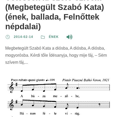
(Megbetegült Szabó Kata)
(ének, ballada, Felnőttek
népdalai)
2014-02-14
ÉNEK
Megbetegült Szabó Kata a diósba, A diósba, A diósba,
mogyorósba. Kérdi tőle Ídësanyja, hogy mije fáj, – Sëm
szívem fáj,...