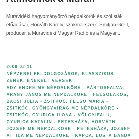
r
n
i
t
Muravidéki hagyományőrző népdalkörök és szólisták
n
:
előadásai, Horváth Károly, szakmai szerk. Smiljan Greif,
t
producer, a Muravidéki Magyar Rádió és a Magyar...
:
2008-03-11
NÉPZENEI FELDOLGOZÁSOK, KLASSZIKUS
ZENÉK, ÉNEKELT VERSEK
ADY ENDRE ME NÉPDALKÖRE - PÁRTOSFALVA
,
ARANY JÁNOS ME NÉPDALKÖRE - FELSŐLAKOS
,
BACSI JÚLIA - ZSITKÓC
,
FELSŐ MÁRIA -
ZSITKÓC
,
GYÖNGYVIRÁG ME NÉPDALKÖRE -
ZSITKÓC
,
GYURICA ILONA - VÖLGYIFALU
,
GYURICA KATALIN - PETESHÁZA
,
HORVÁTH
JÓZSEF ME NÉPDALKÖRE - PETESHÁZA
,
JÓZSEF
ATTILA ME NÉPDALKÖRE - KAPCA
,
LUSTA BANDA