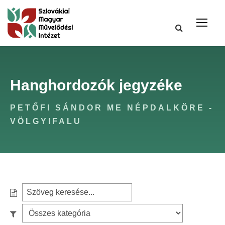
Hanghordozók jegyzéke
PETŐFI SÁNDOR ME NÉPDALKÖRE -
VÖLGYIFALU
S
e
S
a
z