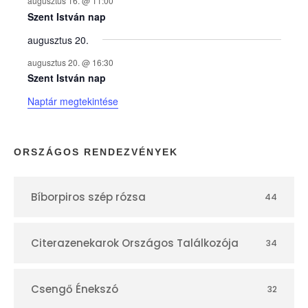
augusztus 16. @ 11:00
e
Szent István nap
augusztus 20.
k
augusztus 20. @ 16:30
n
Szent István nap
Naptár megtekintése
a
p
ORSZÁGOS RENDEZVÉNYEK
t
Bíborpiros szép rózsa
44
á
r
Citerazenekarok Országos Találkozója
34
Csengő Énekszó
32