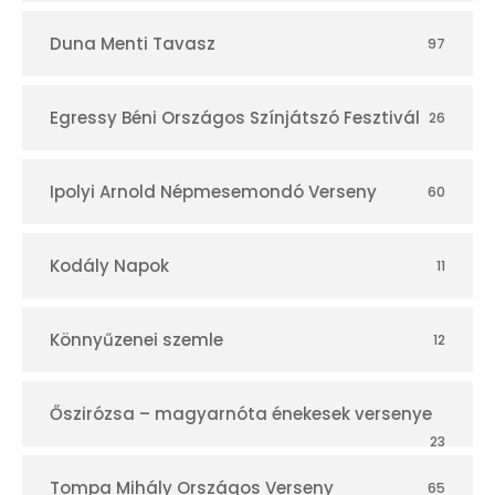
Duna Menti Tavasz
97
Egressy Béni Országos Színjátszó Fesztivál
26
Ipolyi Arnold Népmesemondó Verseny
60
Kodály Napok
11
Könnyűzenei szemle
12
Őszirózsa – magyarnóta énekesek versenye
23
Tompa Mihály Országos Verseny
65