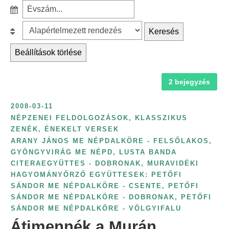
r
S
ű
c
z
r
B
Keresés
h
ű
é
e
f
r
Beállítások törlése
s
s
o
é
k
o
r
s
a
2 bejegyzés
r
:
é
t
o
v
2008-03-11
e
l
s
NÉPZENEI FELDOLGOZÁSOK, KLASSZIKUS
g
á
ZENÉK, ÉNEKELT VERSEK
z
ó
s
ARANY JÁNOS ME NÉPDALKÖRE - FELSŐLAKOS
,
á
r
:
GYÖNGYVIRÁG ME NÉPD
,
LUSTA BANDA
m
CITERAEGYÜTTES - DOBRONAK
,
MURAVIDÉKI
i
s
HAGYOMÁNYŐRZŐ EGYÜTTESEK: PETŐFI
a
z
SÁNDOR ME NÉPDALKÖRE - CSENTE
,
PETŐFI
s
SÁNDOR ME NÉPDALKÖRE - DOBRONAK
,
PETŐFI
e
z
SÁNDOR ME NÉPDALKÖRE - VÖLGYIFALU
r
e
Átimennék a Murán
i