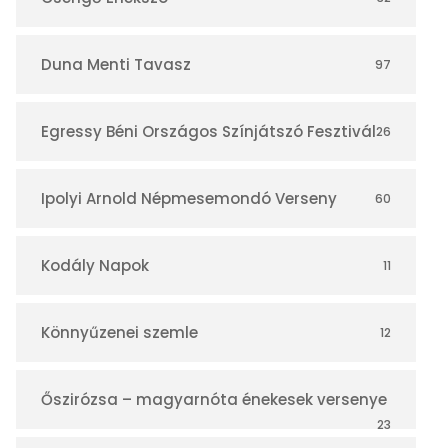
á
r
Duna Menti Tavasz
97
Egressy Béni Országos Színjátszó Fesztivál
26
Ipolyi Arnold Népmesemondó Verseny
60
Kodály Napok
11
Könnyűzenei szemle
12
Őszirózsa – magyarnóta énekesek versenye
23