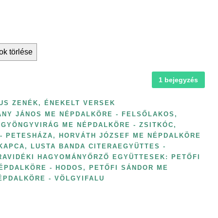
ok törlése
1 bejegyzés
US ZENÉK, ÉNEKELT VERSEK
ANY JÁNOS ME NÉPDALKÖRE - FELSŐLAKOS
,
GYÖNGYVIRÁG ME NÉPDALKÖRE - ZSITKÓC
,
 - PETESHÁZA
,
HORVÁTH JÓZSEF ME NÉPDALKÖRE
 KAPCA
,
LUSTA BANDA CITERAEGYÜTTES -
RAVIDÉKI HAGYOMÁNYŐRZŐ EGYÜTTESEK: PETŐFI
ÉPDALKÖRE - HODOS
,
PETŐFI SÁNDOR ME
ÉPDALKÖRE - VÖLGYIFALU