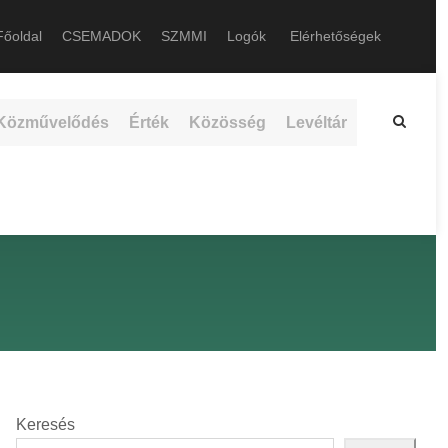
őoldal
CSEMADOK
SZMMI
Logók
Elérhetőségek
Közművelődés
Érték
Közösség
Levéltár
Keresés