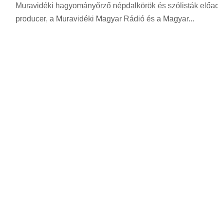
z
Muravidéki hagyományőrző népdalkörök és szólisták előadá
r
e
producer, a Muravidéki Magyar Rádió és a Magyar...
i
r
n
i
t
n
:
t
: