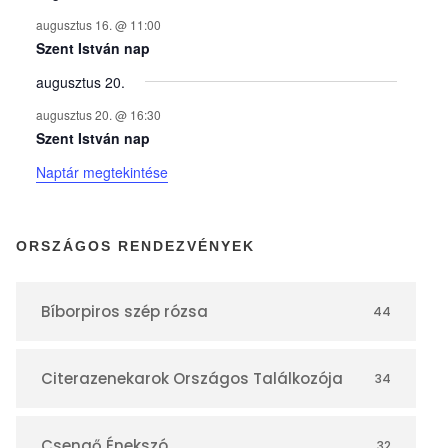
n
augusztus 16. @ 11:00
y
Szent István nap
augusztus 20.
e
augusztus 20. @ 16:30
Szent István nap
k
Naptár megtekintése
n
ORSZÁGOS RENDEZVÉNYEK
a
Bíborpiros szép rózsa
44
p
Citerazenekarok Országos Találkozója
34
t
Csengő Énekszó
32