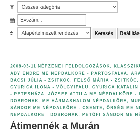
e
S
a
z
r
S
ű
c
z
r
B
Keresés
Beállítás
h
ű
é
e
f
r
s
s
o
é
k
o
r
s
a
r
2008-03-11
NÉPZENEI FELDOLGOZÁSOK, KLASSZIK
:
é
t
o
ADY ENDRE ME NÉPDALKÖRE - PÁRTOSFALVA
,
AR
v
BACSI JÚLIA - ZSITKÓC
,
FELSŐ MÁRIA - ZSITKÓC
,
e
l
s
GYURICA ILONA - VÖLGYIFALU
,
GYURICA KATALIN
g
á
z
- PETESHÁZA
,
JÓZSEF ATTILA ME NÉPDALKÖRE -
ó
s
DOBRONAK
,
ME HÁRMASHALOM NÉPDALKÖRE
,
MU
á
r
:
SÁNDOR ME NÉPDALKÖRE - CSENTE
,
ŐRSÉG ME N
m
i
NÉPDALKÖRE - DOBRONAK
,
PETŐFI SÁNDOR ME N
s
Átimennék a Murán
a
z
s
e