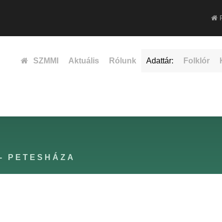
F
SZMMI
Aktuális
Rólunk
Adattár:
Folklór
- PETESHÁZA