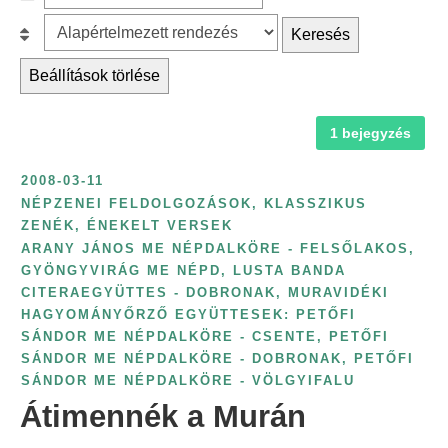
c
z
r
B
Keresés
h
ű
é
e
f
r
Beállítások törlése
s
s
o
é
k
o
r
s
a
1 bejegyzés
r
:
é
t
o
v
2008-03-11
e
l
s
NÉPZENEI FELDOLGOZÁSOK, KLASSZIKUS
g
á
ZENÉK, ÉNEKELT VERSEK
z
ó
s
ARANY JÁNOS ME NÉPDALKÖRE - FELSŐLAKOS
,
á
r
:
GYÖNGYVIRÁG ME NÉPD
,
LUSTA BANDA
m
CITERAEGYÜTTES - DOBRONAK
,
MURAVIDÉKI
i
s
HAGYOMÁNYŐRZŐ EGYÜTTESEK: PETŐFI
a
z
SÁNDOR ME NÉPDALKÖRE - CSENTE
,
PETŐFI
s
SÁNDOR ME NÉPDALKÖRE - DOBRONAK
,
PETŐFI
e
z
SÁNDOR ME NÉPDALKÖRE - VÖLGYIFALU
r
e
Átimennék a Murán
i
r
n