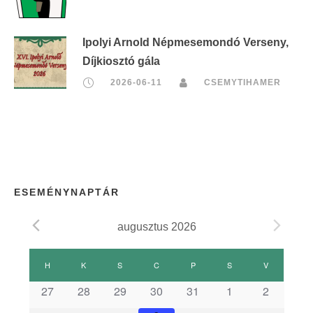
Ipolyi Arnold Népmesemondó Verseny,
Díjkiosztó gála
2026-06-11
CSEMYTIHAMER
ESEMÉNYNAPTÁR
augusztus 2026
E
H
HÉTFŐ
K
KEDD
S
SZERDA
C
CSÜTÖRTÖK
P
PÉNTEK
S
SZOMBAT
V
VASÁRNAP
s
27
28
29
30
31
1
2