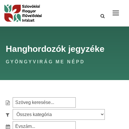
Hanghordozók jegyzéke
GYÖNGYVIRÁG ME NÉPD
S
e
S
a
z
r
S
ű