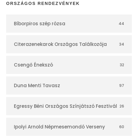
p
ORSZÁGOS RENDEZVÉNYEK
t
Bíborpiros szép rózsa
44
á
r
Citerazenekarok Országos Találkozója
34
Csengő Énekszó
32
Duna Menti Tavasz
97
Egressy Béni Országos Színjátszó Fesztivál
26
Ipolyi Arnold Népmesemondó Verseny
60