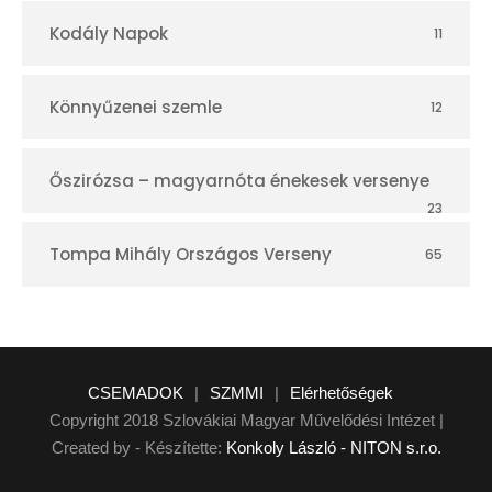
Kodály Napok
11
Könnyűzenei szemle
12
Őszirózsa – magyarnóta énekesek versenye
23
Tompa Mihály Országos Verseny
65
CSEMADOK
|
SZMMI
|
Elérhetőségek
Copyright 2018 Szlovákiai Magyar Művelődési Intézet |
Created by - Készítette:
Konkoly László - NITON s.r.o.