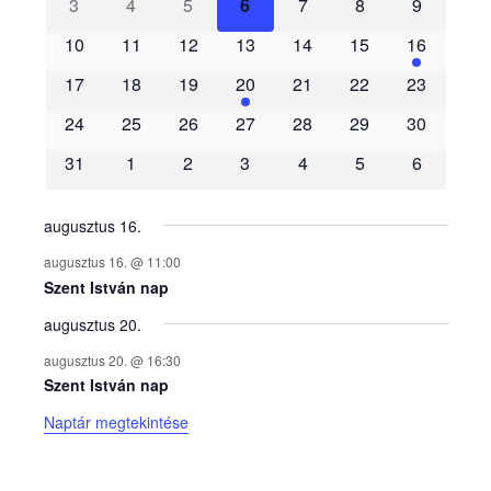
3
4
5
6
7
8
9
e
10
11
12
13
14
15
16
m
17
18
19
20
21
22
23
é
24
25
26
27
28
29
30
31
1
2
3
4
5
6
n
y
augusztus 16.
augusztus 16. @ 11:00
e
Szent István nap
augusztus 20.
k
augusztus 20. @ 16:30
n
Szent István nap
Naptár megtekintése
a