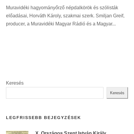
i
t
Muravidéki hagyományőrző népdalkörök és szólisták
n
:
előadásai, Horváth Károly, szakmai szerk. Smiljan Greif,
t
producer, a Muravidéki Magyar Rádió és a Magyar...
:
Keresés
Keresés
LEGFRISSEBB BEJEGYZÉSEK
X. Országos Szent István Király