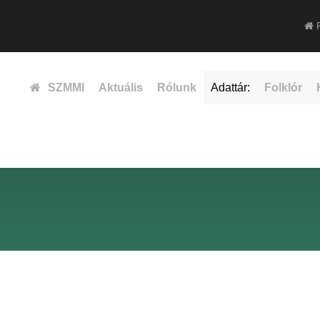
F
SZMMI
Aktuális
Rólunk
Adattár:
Folklór