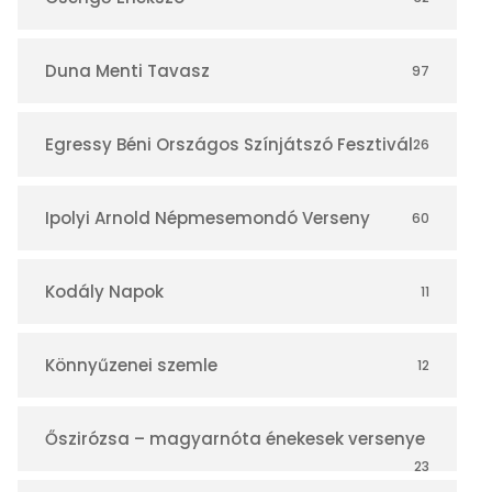
á
r
Duna Menti Tavasz
97
Egressy Béni Országos Színjátszó Fesztivál
26
Ipolyi Arnold Népmesemondó Verseny
60
Kodály Napok
11
Könnyűzenei szemle
12
Őszirózsa – magyarnóta énekesek versenye
23