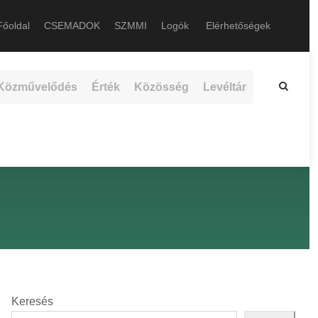
őoldal
CSEMADOK
SZMMI
Logók
Elérhetőségek
Közművelődés
Érték
Közösség
Levéltár
Keresés