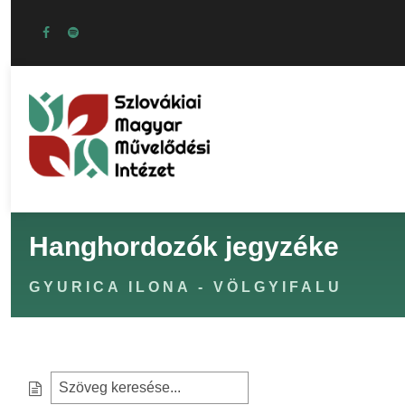
Hanghordozók jegyzéke
GYURICA ILONA - VÖLGYIFALU
S