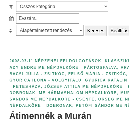
e
S
a
z
r
S
ű
c
z
r
B
Keresés
Beállítás
h
ű
é
e
f
r
s
s
o
é
k
o
r
s
a
r
2008-03-11
NÉPZENEI FELDOLGOZÁSOK, KLASSZIK
:
é
t
o
ADY ENDRE ME NÉPDALKÖRE - PÁRTOSFALVA
,
AR
v
BACSI JÚLIA - ZSITKÓC
,
FELSŐ MÁRIA - ZSITKÓC
,
e
l
s
GYURICA ILONA - VÖLGYIFALU
,
GYURICA KATALIN
g
á
z
- PETESHÁZA
,
JÓZSEF ATTILA ME NÉPDALKÖRE -
ó
s
DOBRONAK
,
ME HÁRMASHALOM NÉPDALKÖRE
,
MU
á
r
:
SÁNDOR ME NÉPDALKÖRE - CSENTE
,
ŐRSÉG ME N
m
i
NÉPDALKÖRE - DOBRONAK
,
PETŐFI SÁNDOR ME N
s
Átimennék a Murán
a
z
s
e