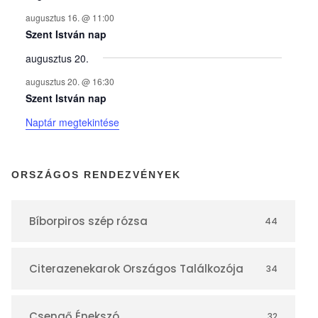
n
augusztus 16. @ 11:00
y
Szent István nap
augusztus 20.
e
augusztus 20. @ 16:30
Szent István nap
k
Naptár megtekintése
n
ORSZÁGOS RENDEZVÉNYEK
a
Bíborpiros szép rózsa
44
p
Citerazenekarok Országos Találkozója
34
t
Csengő Énekszó
32