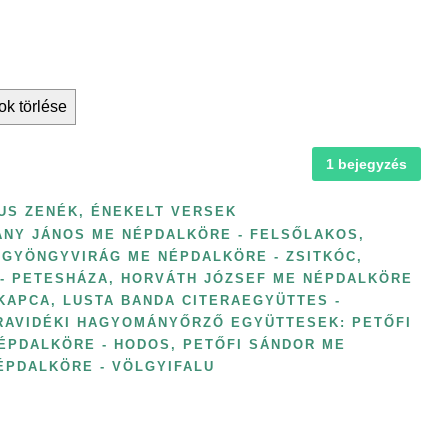
ok törlése
1 bejegyzés
US ZENÉK, ÉNEKELT VERSEK
ANY JÁNOS ME NÉPDALKÖRE - FELSŐLAKOS
,
GYÖNGYVIRÁG ME NÉPDALKÖRE - ZSITKÓC
,
 - PETESHÁZA
,
HORVÁTH JÓZSEF ME NÉPDALKÖRE
 KAPCA
,
LUSTA BANDA CITERAEGYÜTTES -
RAVIDÉKI HAGYOMÁNYŐRZŐ EGYÜTTESEK: PETŐFI
ÉPDALKÖRE - HODOS
,
PETŐFI SÁNDOR ME
ÉPDALKÖRE - VÖLGYIFALU