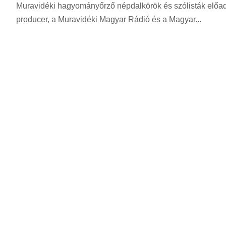
z
Muravidéki hagyományőrző népdalkörök és szólisták előadá
r
e
producer, a Muravidéki Magyar Rádió és a Magyar...
i
r
n
i
t
n
:
t
: