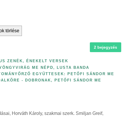
ok törlése
2 bejegyzés
US ZENÉK, ÉNEKELT VERSEK
YÖNGYVIRÁG ME NÉPD
,
LUSTA BANDA
YOMÁNYŐRZŐ EGYÜTTESEK: PETŐFI SÁNDOR ME
DALKÖRE - DOBRONAK
,
PETŐFI SÁNDOR ME
sai, Horváth Károly, szakmai szerk. Smiljan Greif,