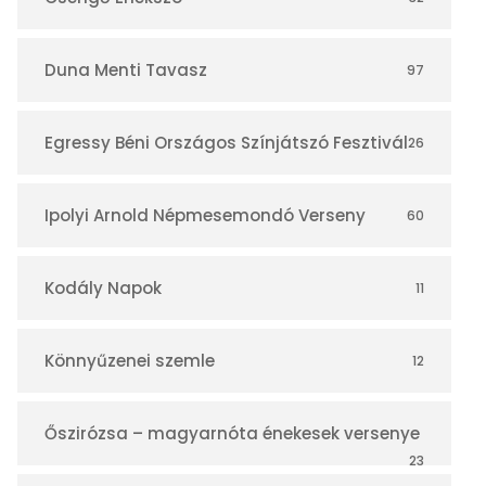
á
r
Duna Menti Tavasz
97
Egressy Béni Országos Színjátszó Fesztivál
26
Ipolyi Arnold Népmesemondó Verseny
60
Kodály Napok
11
Könnyűzenei szemle
12
Őszirózsa – magyarnóta énekesek versenye
23