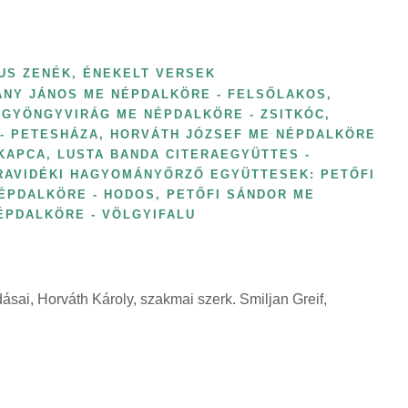
US ZENÉK, ÉNEKELT VERSEK
ANY JÁNOS ME NÉPDALKÖRE - FELSŐLAKOS
,
GYÖNGYVIRÁG ME NÉPDALKÖRE - ZSITKÓC
,
 - PETESHÁZA
,
HORVÁTH JÓZSEF ME NÉPDALKÖRE
 KAPCA
,
LUSTA BANDA CITERAEGYÜTTES -
RAVIDÉKI HAGYOMÁNYŐRZŐ EGYÜTTESEK: PETŐFI
ÉPDALKÖRE - HODOS
,
PETŐFI SÁNDOR ME
ÉPDALKÖRE - VÖLGYIFALU
sai, Horváth Károly, szakmai szerk. Smiljan Greif,