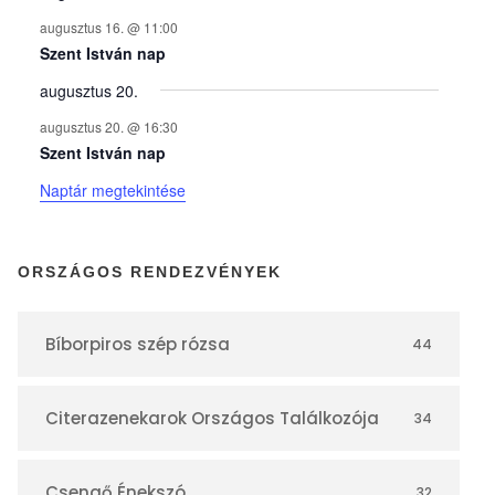
n
augusztus 16. @ 11:00
y
Szent István nap
augusztus 20.
e
augusztus 20. @ 16:30
Szent István nap
k
Naptár megtekintése
n
ORSZÁGOS RENDEZVÉNYEK
a
Bíborpiros szép rózsa
44
p
Citerazenekarok Országos Találkozója
34
t
Csengő Énekszó
32