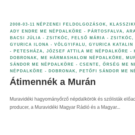
z
r
e
i
r
n
i
2008-03-11
NÉPZENEI FELDOLGOZÁSOK, KLASSZIK
t
ADY ENDRE ME NÉPDALKÖRE - PÁRTOSFALVA
,
AR
n
:
BACSI JÚLIA - ZSITKÓC
,
FELSŐ MÁRIA - ZSITKÓC
,
t
GYURICA ILONA - VÖLGYIFALU
,
GYURICA KATALIN
:
- PETESHÁZA
,
JÓZSEF ATTILA ME NÉPDALKÖRE -
DOBRONAK
,
ME HÁRMASHALOM NÉPDALKÖRE
,
MU
SÁNDOR ME NÉPDALKÖRE - CSENTE
,
ŐRSÉG ME N
NÉPDALKÖRE - DOBRONAK
,
PETŐFI SÁNDOR ME N
Átimennék a Murán
Muravidéki hagyományőrző népdalkörök és szólisták előadá
producer, a Muravidéki Magyar Rádió és a Magyar...