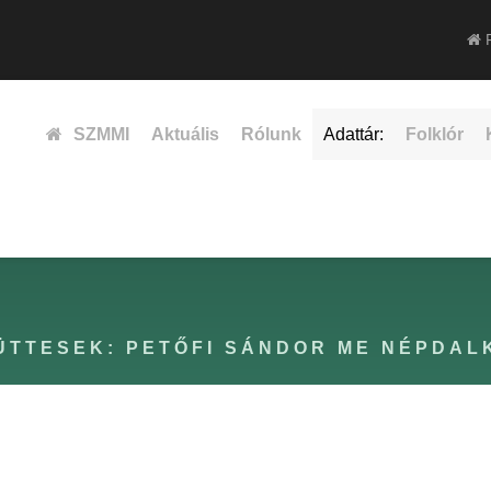
F
SZMMI
Aktuális
Rólunk
Adattár:
Folklór
TTESEK: PETŐFI SÁNDOR ME NÉPDAL