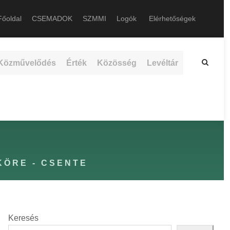
őoldal
CSEMADOK
SZMMI
Logók
Elérhetőségek
Közművelődés
Érték
Közösség
Levéltár
KÖRE - CSENTE
Keresés