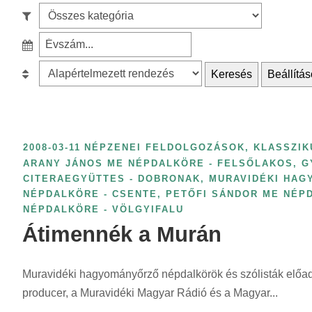
e
S
a
z
r
S
ű
c
z
r
B
Keresés
Beállítás
h
ű
é
e
f
r
s
s
o
é
k
o
r
s
a
r
2008-03-11
NÉPZENEI FELDOLGOZÁSOK, KLASSZIK
:
é
t
o
ARANY JÁNOS ME NÉPDALKÖRE - FELSŐLAKOS
,
G
v
CITERAEGYÜTTES - DOBRONAK
,
MURAVIDÉKI HAG
e
l
s
NÉPDALKÖRE - CSENTE
,
PETŐFI SÁNDOR ME NÉP
g
á
z
NÉPDALKÖRE - VÖLGYIFALU
ó
s
Átimennék a Murán
á
r
:
m
i
s
Muravidéki hagyományőrző népdalkörök és szólisták előadá
a
z
producer, a Muravidéki Magyar Rádió és a Magyar...
s
e