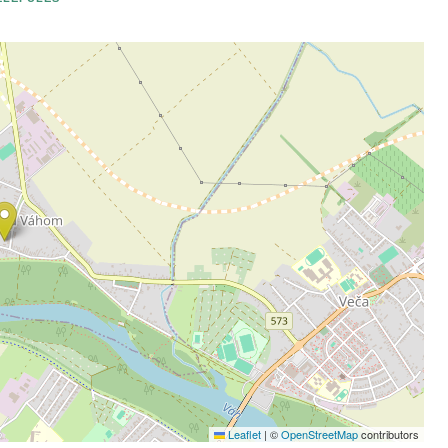
Leaflet
|
©
OpenStreetMap
contributors