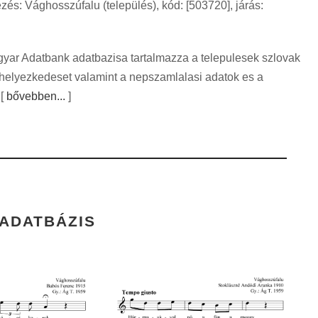
: Vághosszúfalu (település), kód: [503720], járás:
gyar Adatbank adatbazisa tartalmazza a telepulesek szlovak
lhelyezkedeset valamint a nepszamlalasi adatok es a
 [
bővebben...
]
 ADATBÁZIS