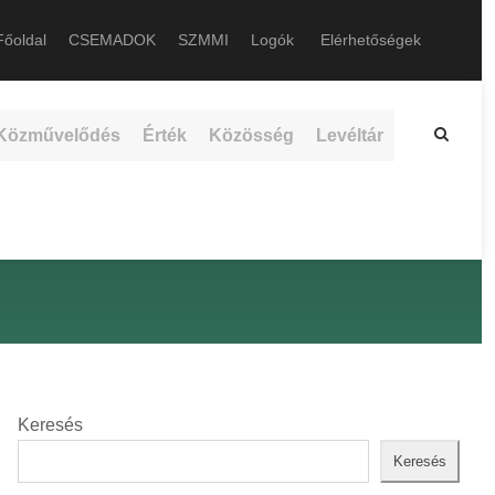
őoldal
CSEMADOK
SZMMI
Logók
Elérhetőségek
Közművelődés
Érték
Közösség
Levéltár
Keresés
Keresés