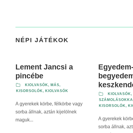
NÉPI JÁTÉKOK
Lement Jancsi a
Egyedem
pincébe
begyedem
keszkend
KIOLVASÓK, MÁS
,
KISORSOLÓK, KIOLVASÓK
KIOLVASÓK,
SZÁMOLÁSOKKA
A gyerekek körbe, félkörbe vagy
KISORSOLÓK, K
sorba állnak, aztán kijelölnek
A gyerekek körbe
maguk...
sorba állnak, azt