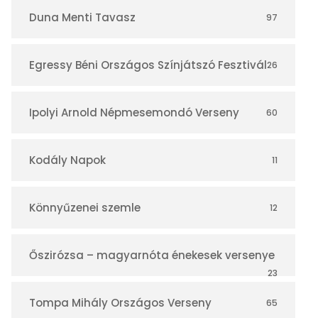
r
Duna Menti Tavasz
97
Egressy Béni Országos Színjátszó Fesztivál
26
Ipolyi Arnold Népmesemondó Verseny
60
Kodály Napok
11
Könnyűzenei szemle
12
Őszirózsa – magyarnóta énekesek versenye
23
Tompa Mihály Országos Verseny
65