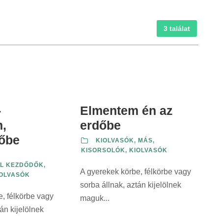
3 találat
-
Elmentem én az
,
erdőbe
őbe
KIOLVASÓK, MÁS
,
KISORSOLÓK, KIOLVASÓK
L KEZDŐDŐK
,
A gyerekek körbe, félkörbe vagy
IOLVASÓK
sorba állnak, aztán kijelölnek
, félkörbe vagy
maguk...
án kijelölnek