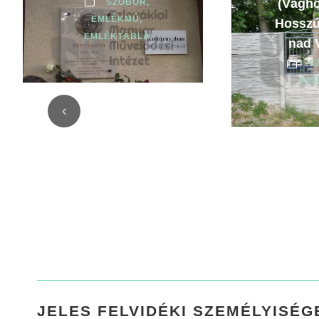
(Vágho
SZOBOR,
EMLÉKMŰ,
Hosszú
EMLÉKTÁBLA
nad 
S
KI
JELES FELVIDÉKI SZEMÉLYISÉG