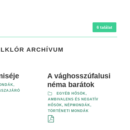
6 találat
OLKLÓR ARCHÍVUM
miséje
A vághosszúfalusi
néma barátok
ONDÁK
,
SSZAJÁRÓ
EGYÉB HŐSÖK,
AMBIVALENS ÉS NEGATÍV
HŐSÖK
,
NÉPMONDÁK
,
TÖRTÉNETI MONDÁK