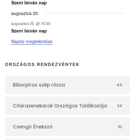
y
Szent István nap
augusztus 20.
e
augusztus 20. @ 16:30
Szent István nap
k
Naptár megtekintése
n
ORSZÁGOS RENDEZVÉNYEK
a
Bíborpiros szép rózsa
44
p
Citerazenekarok Országos Találkozója
34
t
á
Csengő Énekszó
32