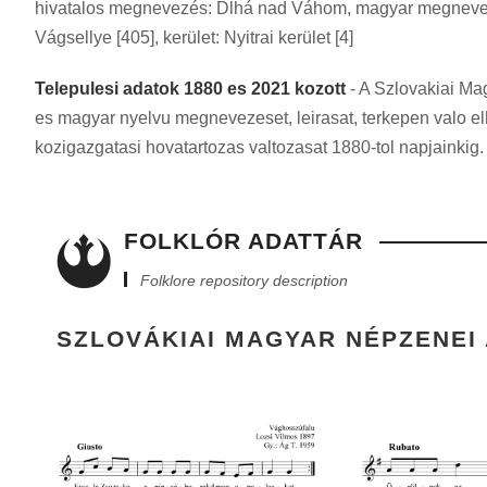
hivatalos megnevezés: Dlhá nad Váhom, magyar megnevezés
Vágsellye [405], kerület: Nyitrai kerület [4]
Telepulesi adatok 1880 es 2021 kozott
- A Szlovakiai Ma
es magyar nyelvu megnevezeset, leirasat, terkepen valo e
kozigazgatasi hovatartozas valtozasat 1880-tol napjainkig.
FOLKLÓR ADATTÁR
Folklore repository description
SZLOVÁKIAI MAGYAR NÉPZENEI