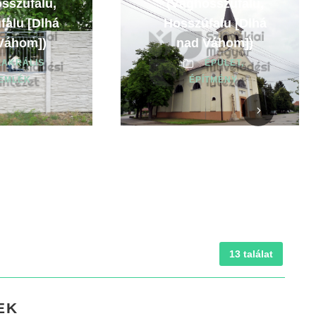
sszúfalu,
(Vághosszúfalu,
falu [Dlhá
Hosszúfalu [Dlhá
Váhom])
nad Váhom])
ZAKRÁLIS
ÉPÜLET,
SEMLÉK
ÉPÍTMÉNY
13 találat
EK