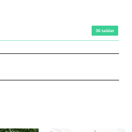
36 találat
Szentháromság
t Vendel
római katolikus
(szakrális
templom (épület,
emlék)
építmény)