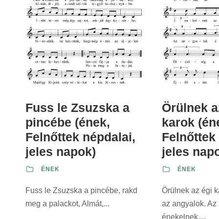
Fuss le Zsuzska a
Örülnek a
pincébe (ének,
karok (én
Felnőttek népdalai,
Felnőttek
jeles napok)
jeles nap
ÉNEK
ÉNEK
Fuss le Zsuzska a pincébe, rakd
Örülnek az égi 
meg a palackot, Almát,...
az angyalok. Az
énekelnek,...