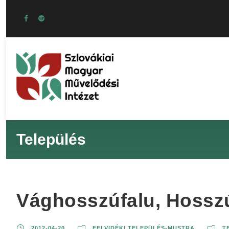
Település
Vághosszúfalu, Hossz
2012-04-20
FELVIDÉKI TELEPÜLÉS-MUSTRA
T