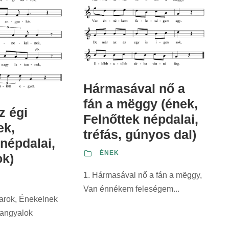
Hármasával nő a
fán a mëggy (ének,
z égi
Felnőttek népdalai,
ek,
tréfás, gúnyos dal)
 népdalai,
ÉNEK
ok)
1. Hármasával nő a fán a mëggy,
Van énnékem feleségem...
karok, Énekelnek
 angyalok