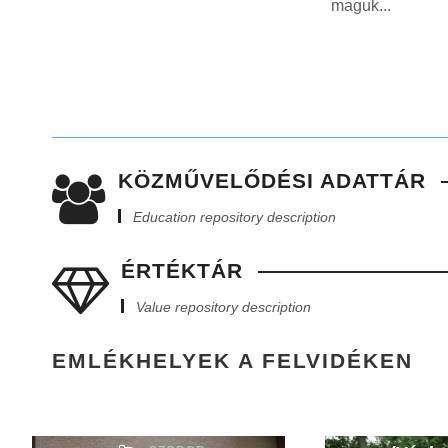
maguk...
KÖZMŰVELŐDÉSI ADATTÁR
Education repository description
Tóth Károly
emléktáblája
ÉRTÉKTÁR
(szobor,
Value repository description
emlékmű,
emléktábla)
EMLÉKHELYEK A FELVIDÉKEN
(Vághosszúfalu,
Szen
Hosszúfalu [Dlhá
szobra 
nad Váhom])
kis