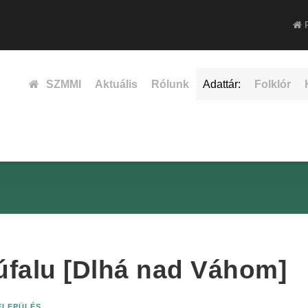
F
SZMMI
Aktuális
Rólunk
Adattár:
Folklór
úfalu [Dlhá nad Váhom]
ELEPÜLÉS