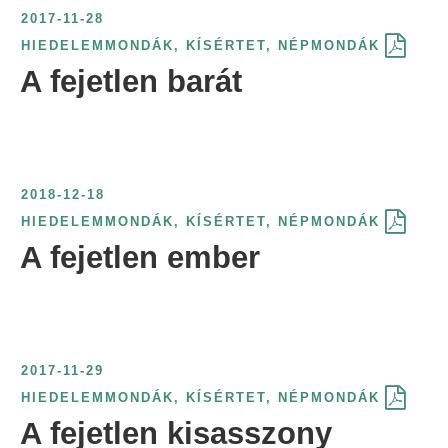
e
é
k
t
ö
2017-11-28
r
l
r
s
ö
ő
g
HIEDELEMMONDÁK
,
KÍSÉRTET
,
NÉPMONDÁK
i
á
i
s
z
s
z
A fejetlen barát
n
s
n
z
l
z
í
t
:
t
e
ő
e
t
:
:
r
s
r
é
i
z
i
s
2018-12-18
n
e
n
f
HIEDELEMMONDÁK
,
KÍSÉRTET
,
NÉPMONDÁK
t
r
t
o
A fejetlen ember
:
i
:
r
n
m
t
á
:
j
a
2017-11-29
s
HIEDELEMMONDÁK
,
KÍSÉRTET
,
NÉPMONDÁK
z
A fejetlen kisasszony
e