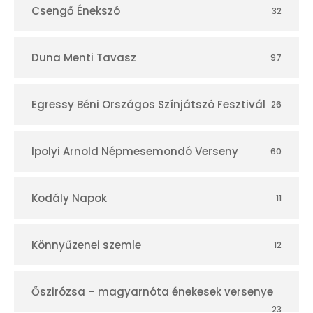
Csengő Énekszó
32
Duna Menti Tavasz
97
Egressy Béni Országos Színjátszó Fesztivál
26
Ipolyi Arnold Népmesemondó Verseny
60
Kodály Napok
11
Könnyűzenei szemle
12
Őszirózsa – magyarnóta énekesek versenye
23