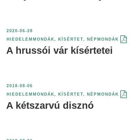
r
i
n
2020-06-28
t
HIEDELEMMONDÁK
,
KÍSÉRTET
,
NÉPMONDÁK
:
A hrussói vár kísértetei
2018-08-06
HIEDELEMMONDÁK
,
KÍSÉRTET
,
NÉPMONDÁK
A kétszarvú disznó