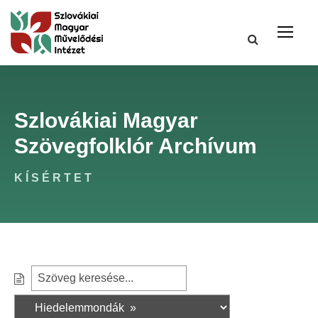
Szlovákiai Magyar
Szövegfolklór Archívum
KÍSÉRTET
S
S
e
z
a
ű