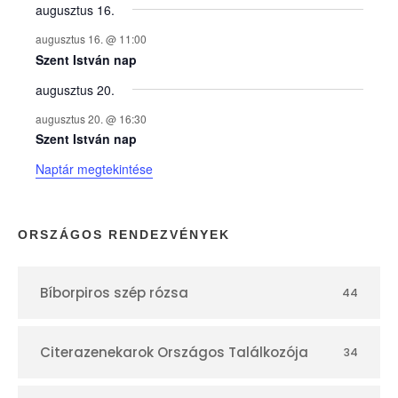
y
augusztus 16.
augusztus 16. @ 11:00
e
Szent István nap
augusztus 20.
k
augusztus 20. @ 16:30
n
Szent István nap
Naptár megtekintése
a
p
ORSZÁGOS RENDEZVÉNYEK
t
Bíborpiros szép rózsa
44
á
r
Citerazenekarok Országos Találkozója
34