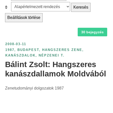
z
r
B
Keresés
ű
c
e
r
Beállítások törlése
h
s
é
f
o
s
30 bejegyzés
o
r
é
r
o
v
2008-03-11
:
l
s
1987
,
BUDAPEST
,
HANGSZERES ZENE
,
á
KANÁSZDALOK
,
NÉPZENEI T.
z
s
Bálint Zsolt: Hangszeres
á
:
m
kanászdallamok Moldvából
s
z
Zenetudományi dolgozatok 1987
e
r
i
n