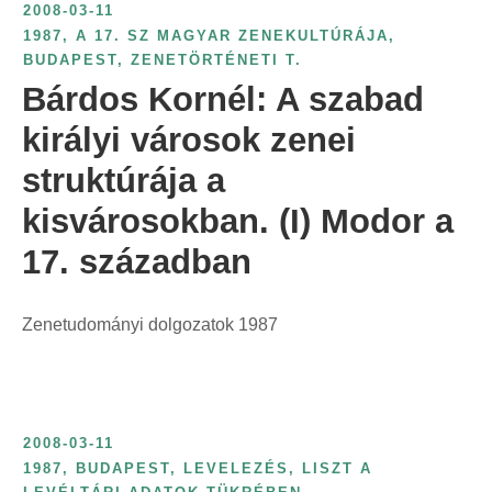
2008-03-11
t
1987
,
A 17. SZ MAGYAR ZENEKULTÚRÁJA
,
:
BUDAPEST
,
ZENETÖRTÉNETI T.
Bárdos Kornél: A szabad
királyi városok zenei
struktúrája a
kisvárosokban. (I) Modor a
17. században
Zenetudományi dolgozatok 1987
2008-03-11
1987
,
BUDAPEST
,
LEVELEZÉS
,
LISZT A