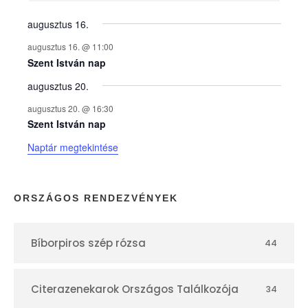
y
augusztus 16.
augusztus 16. @ 11:00
e
Szent István nap
augusztus 20.
k
augusztus 20. @ 16:30
n
Szent István nap
Naptár megtekintése
a
p
ORSZÁGOS RENDEZVÉNYEK
t
Bíborpiros szép rózsa
44
á
r
Citerazenekarok Országos Találkozója
34