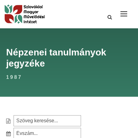
Népzenei tanulmányok
jegyzéke
1987
S
e
S
a