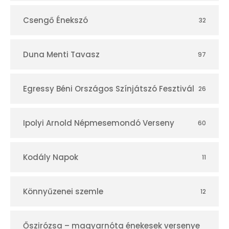
Csengő Énekszó
32
Duna Menti Tavasz
97
Egressy Béni Országos Színjátszó Fesztivál
26
Ipolyi Arnold Népmesemondó Verseny
60
Kodály Napok
11
Könnyűzenei szemle
12
Őszirózsa – magyarnóta énekesek versenye