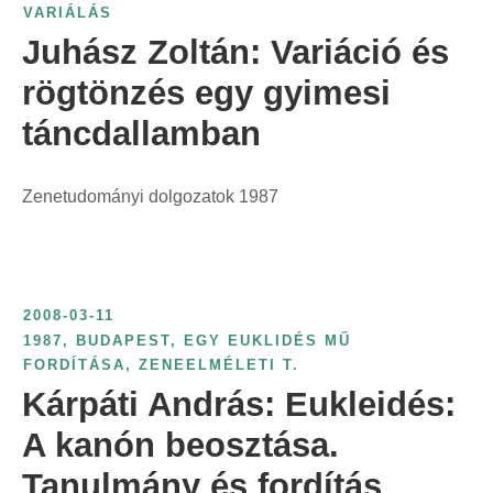
VARIÁLÁS
Juhász Zoltán: Variáció és
rögtönzés egy gyimesi
táncdallamban
Zenetudományi dolgozatok 1987
2008-03-11
1987
,
BUDAPEST
,
EGY EUKLIDÉS MŰ
FORDÍTÁSA
,
ZENEELMÉLETI T.
Kárpáti András: Eukleidés:
A kanón beosztása.
Tanulmány és fordítás