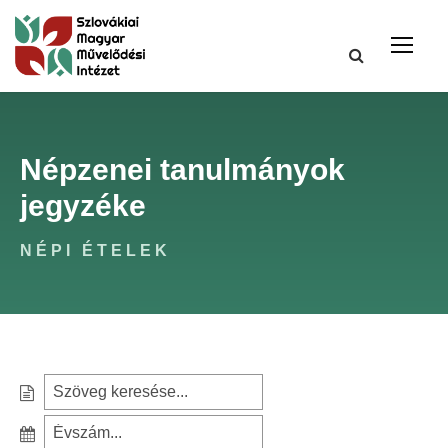
Népzenei tanulmányok
jegyzéke
NÉPI ÉTELEK
S
e
S
a