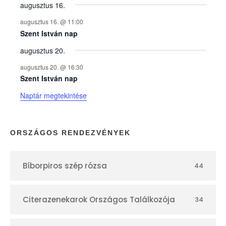
y
augusztus 16.
augusztus 16. @ 11:00
e
Szent István nap
augusztus 20.
k
augusztus 20. @ 16:30
n
Szent István nap
Naptár megtekintése
a
p
ORSZÁGOS RENDEZVÉNYEK
t
Bíborpiros szép rózsa
44
á
r
Citerazenekarok Országos Találkozója
34