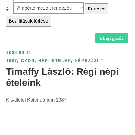
z
r
B
Keresés
ű
c
e
r
Beállítások törlése
h
s
é
f
o
s
1 bejegyzés
o
r
é
r
o
v
2008-03-11
:
l
s
1987
,
GYŐR
,
NÉPI ÉTELEK
,
NÉPRAJZI T.
á
z
Timaffy László: Régi népi
s
á
:
ételeink
m
s
z
Kisalföldi Kalendárium 1987
e
r
i
n