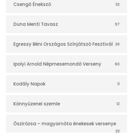
Csengő Énekszó
32
Duna Menti Tavasz
97
Egressy Béni Országos Színjátszó Fesztivál
26
Ipolyi Arnold Népmesemondó Verseny
60
Kodály Napok
11
Könnyűzenei szemle
12
Őszirózsa – magyarnóta énekesek versenye
23