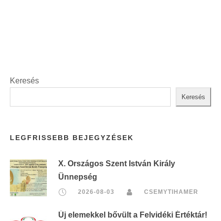
n
t
:
Keresés
Keresés
LEGFRISSEBB BEJEGYZÉSEK
X. Országos Szent István Király
Ünnepség
2026-08-03
CSEMYTIHAMER
Új elemekkel bővült a Felvidéki Értéktár!