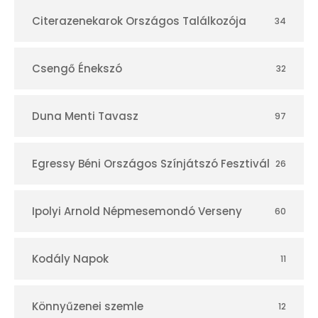
r
Citerazenekarok Országos Találkozója
34
Csengő Énekszó
32
Duna Menti Tavasz
97
Egressy Béni Országos Színjátszó Fesztivál
26
Ipolyi Arnold Népmesemondó Verseny
60
Kodály Napok
11
Könnyűzenei szemle
12