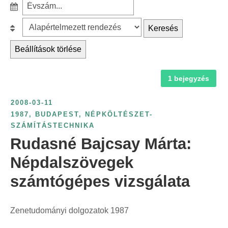
S
a
z
r
B
Keresés
ű
c
e
r
Beállítások törlése
h
s
é
f
o
s
1 bejegyzés
o
r
é
r
o
v
2008-03-11
:
l
s
1987
,
BUDAPEST
,
NÉPKÖLTÉSZET-
á
SZÁMÍTÁSTECHNIKA
z
s
Rudasné Bajcsay Márta:
á
:
m
Népdalszövegek
s
számtógépes vizsgálata
z
e
r
Zenetudományi dolgozatok 1987
i