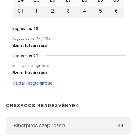
é
31
1
2
3
4
5
6
n
y
augusztus 16.
augusztus 16. @ 11:00
e
Szent István nap
augusztus 20.
k
augusztus 20. @ 16:30
n
Szent István nap
Naptár megtekintése
a
p
ORSZÁGOS RENDEZVÉNYEK
t
Bíborpiros szép rózsa
44
á