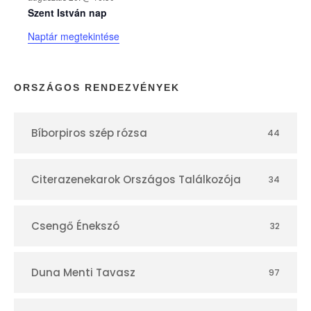
n
Szent István nap
Naptár megtekintése
a
p
ORSZÁGOS RENDEZVÉNYEK
t
Bíborpiros szép rózsa
44
á
r
Citerazenekarok Országos Találkozója
34
Csengő Énekszó
32
Duna Menti Tavasz
97