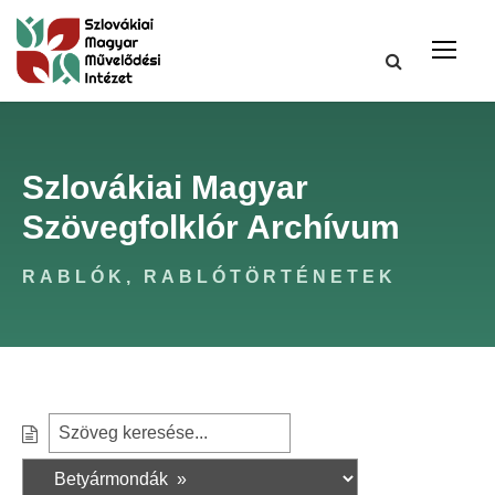
Szlovákiai Magyar
Szövegfolklór Archívum
RABLÓK, RABLÓTÖRTÉNETEK
S
S
e
z
a
ű