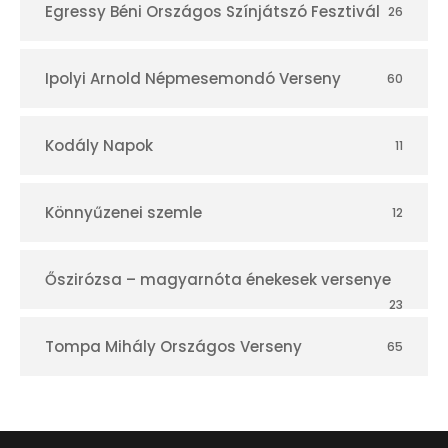
Egressy Béni Országos Színjátszó Fesztivál
26
Ipolyi Arnold Népmesemondó Verseny
60
Kodály Napok
11
Könnyűzenei szemle
12
Őszirózsa – magyarnóta énekesek versenye
23
Tompa Mihály Országos Verseny
65