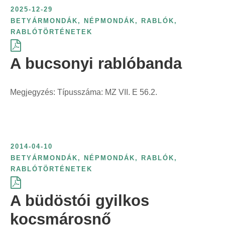
e
é
k
t
ö
2025-12-29
r
l
r
s
ö
ő
g
BETYÁRMONDÁK
,
NÉPMONDÁK
,
RABLÓK,
i
á
i
s
z
s
RABLÓTÖRTÉNETEK
z
n
s
n
z
l
z
í
t
:
t
e
A bucsonyi rablóbanda
ő
e
t
:
:
r
s
r
é
i
z
i
s
Megjegyzés: Típusszáma: MZ VII. E 56.2.
n
e
n
f
t
r
t
o
:
i
:
r
n
m
2014-04-10
t
á
BETYÁRMONDÁK
,
NÉPMONDÁK
,
RABLÓK,
:
j
RABLÓTÖRTÉNETEK
a
s
A büdöstói gyilkos
z
kocsmárosnő
e