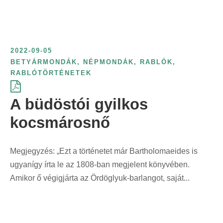
r
i
n
2022-09-05
t
BETYÁRMONDÁK
,
NÉPMONDÁK
,
RABLÓK,
:
RABLÓTÖRTÉNETEK
A büdöstói gyilkos
kocsmárosnő
Megjegyzés: „Ezt a történetet már Bartholomaeides is
ugyanígy írta le az 1808-ban megjelent könyvében.
Amikor ő végigjárta az Ördöglyuk-barlangot, saját...