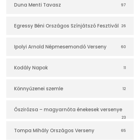
Duna Menti Tavasz
97
Egressy Béni Országos Színjátszó Fesztivál
26
Ipolyi Arnold Népmesemondó Verseny
60
Kodály Napok
11
Könnyűzenei szemle
12
Őszirózsa – magyarnóta énekesek versenye
23
Tompa Mihály Országos Verseny
65