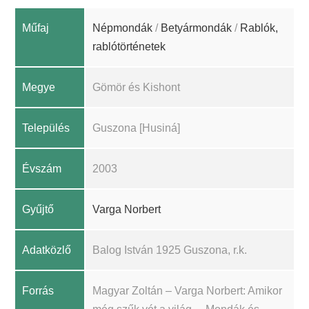
Műfaj
Népmondák
/
Betyármondák
/
Rablók,
rablótörténetek
Megye
Gömör és Kishont
Település
Guszona [Husiná]
Évszám
2003
Gyűjtő
Varga Norbert
Adatközlő
Balog István 1925 Guszona, r.k.
Forrás
Magyar Zoltán – Varga Norbert: Amikor