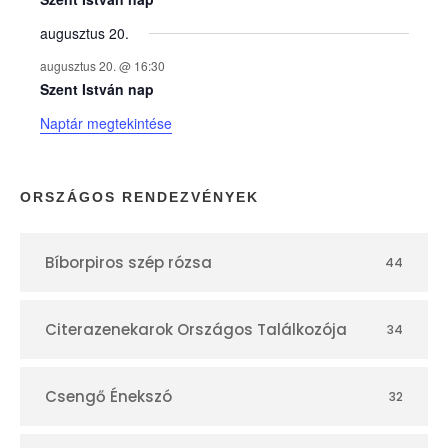
e
augusztus 20.
k
augusztus 20. @ 16:30
n
Szent István nap
Naptár megtekintése
a
p
ORSZÁGOS RENDEZVÉNYEK
t
Bíborpiros szép rózsa
44
á
r
Citerazenekarok Országos Találkozója
34
Csengő Énekszó
32