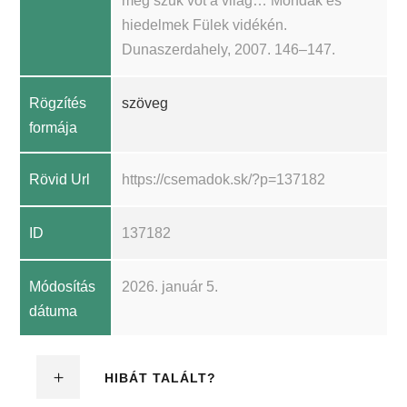
még szűk vót a világ… Mondák és
hiedelmek Fülek vidékén.
Dunaszerdahely, 2007. 146–147.
Rögzítés
szöveg
formája
Rövid Url
https://csemadok.sk/?p=137182
ID
137182
Módosítás
2026. január 5.
dátuma
HIBÁT TALÁLT?