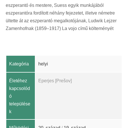
eszperantó és mestere, Suess egyik munkájából
eszperantóra fordított néhány fejezetet, illetve németre
ültette át az eszperantó megalkotójának, Ludwik Lejzer
Zamenhofnak (1859–1917) La vojo című költeményét
Kategória
helyi
Életéhez
Eperjes [Prešov]
kapcsolód
ó
települése
k
Működési
20. század
/
19. század