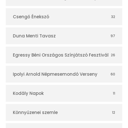
Csengő Énekszó
32
Duna Menti Tavasz
97
Egressy Béni Országos Színjátszó Fesztivál
26
Ipolyi Arnold Népmesemondó Verseny
60
Kodály Napok
11
Könnyűzenei szemle
12