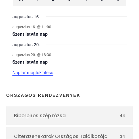
n
y
augusztus 16.
augusztus 16. @ 11:00
e
Szent István nap
augusztus 20.
k
augusztus 20. @ 16:30
n
Szent István nap
Naptár megtekintése
a
p
ORSZÁGOS RENDEZVÉNYEK
t
Bíborpiros szép rózsa
44
á
r
Citerazenekarok Országos Találkozója
34