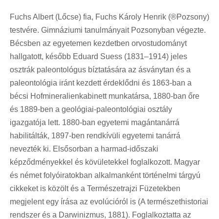
Fuchs Albert (Lőcse) fia, Fuchs Károly Henrik (®Pozsony)
testvére. Gimnáziumi tanulmányait Pozsonyban végezte.
Bécsben az egyetemen kezdetben orvostudományt
hallgatott, később Eduard Suess (1831–1914) jeles
osztrák paleontológus bíztatására az ásványtan és a
paleontológia iránt kezdett érdeklődni és 1863-ban a
bécsi Hofmineralienkabinett munkatársa, 1880-ban őre
és 1889-ben a geológiai-paleontológiai osztály
igazgatója lett. 1880-ban egyetemi magántanárrá
habilitálták, 1897-ben rendkívüli egyetemi tanárrá
nevezték ki. Elsősorban a harmad-időszaki
képződményekkel és kövületekkel foglalkozott. Magyar
és német folyóiratokban alkalmanként történelmi tárgyú
cikkeket is közölt és a Természetrajzi Füzetekben
megjelent egy írása az evolúcióról is (A természethistoriai
rendszer és a Darwinizmus, 1881). Foglalkoztatta az