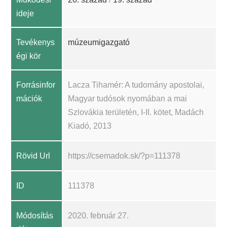
ideje
Tevékenys
múzeumigazgató
égi kör
Forrásinfor
Lacza Tihamér: A tudomány apostolai,
mációk
Magyar tudósok nyomában a mai
Szlovákia területén, I-II. kötet, Madách
Kiadó, 2013
Rövid Url
https://csemadok.sk/?p=111378
ID
111378
Módosítás
2020. február 27.