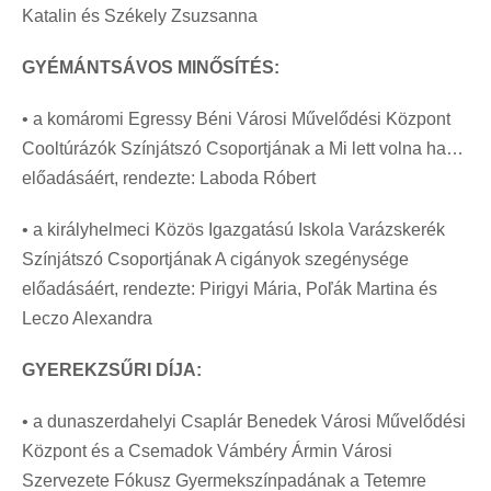
Katalin és Székely Zsuzsanna
GYÉMÁNTSÁVOS MINŐSÍTÉS:
• a komáromi Egressy Béni Városi Művelődési Központ
Cooltúrázók Színjátszó Csoportjának a Mi lett volna ha…
előadásáért, rendezte: Laboda Róbert
• a királyhelmeci Közös Igazgatású Iskola Varázskerék
Színjátszó Csoportjának A cigányok szegénysége
előadásáért, rendezte: Pirigyi Mária, Poľák Martina és
Leczo Alexandra
GYEREKZSŰRI DÍJA:
• a dunaszerdahelyi Csaplár Benedek Városi Művelődési
Központ és a Csemadok Vámbéry Ármin Városi
Szervezete Fókusz Gyermekszínpadának a Tetemre