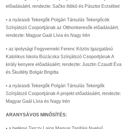
előadásáért, rendezte: Sačko Ildikó és Pásztor Erzsébet
• a nyárasdi Tekergők Polgári Társulás Tekergőcök
Színjátszó Csoportjának az Otthonkeresők előadásáért,
rendezte: Magyar Gaál Lívia és Nagy Irén
• az ipolysági Fegyverneki Ferenc Közös Igazgatású
Katolikus Iskola Búzácska Színjátszó Csoportjának A
király kenyere előadásáért, rendezte: Jusztin Czaudt Éva
és Škultéty Bolgár Brigitta
• a nyárasdi Tekergők Polgári Társulás Tekergők
Színjátszó Csoportjának A projekt előadásáért, rendezte:
Magyar Gaál Lívia és Nagy Irén
ARANYSÁVOS MINŐSÍTÉS:
• a hetényi Tarczy Lajos Magyar Tanítási Nyelvű