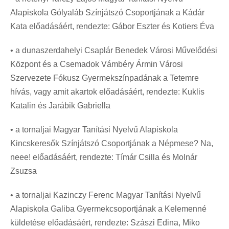
Alapiskola Gólyaláb Színjátszó Csoportjának a Kádár
Kata előadásáért, rendezte: Gábor Eszter és Kotiers Éva
• a dunaszerdahelyi Csaplár Benedek Városi Művelődési
Központ és a Csemadok Vámbéry Ármin Városi
Szervezete Fókusz Gyermekszínpadának a Tetemre
hívás, vagy amit akartok előadásáért, rendezte: Kuklis
Katalin és Jarábik Gabriella
• a tornaljai Magyar Tanítási Nyelvű Alapiskola
Kincskeresők Színjátszó Csoportjának a Népmese? Na,
neee! előadásáért, rendezte: Tímár Csilla és Molnár
Zsuzsa
• a tornaljai Kazinczy Ferenc Magyar Tanítási Nyelvű
Alapiskola Galiba Gyermekcsoportjának a Kelemenné
küldetése előadásáért, rendezte: Szászi Edina, Miko