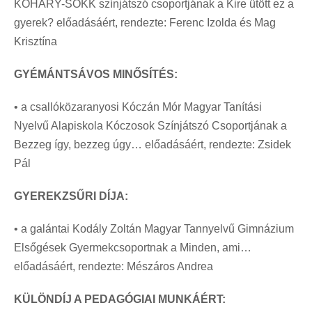
KOHÁRY-SOKK színjátszó csoportjának a Kire ütött ez a
gyerek? előadásáért, rendezte: Ferenc Izolda és Mag
Krisztína
GYÉMÁNTSÁVOS MINŐSÍTÉS:
• a csallóközaranyosi Kóczán Mór Magyar Tanítási
Nyelvű Alapiskola Kóczosok Színjátszó Csoportjának a
Bezzeg így, bezzeg úgy… előadásáért, rendezte: Zsidek
Pál
GYEREKZSŰRI DÍJA:
• a galántai Kodály Zoltán Magyar Tannyelvű Gimnázium
Elsőgések Gyermekcsoportnak a Minden, ami…
előadásáért, rendezte: Mészáros Andrea
KÜLÖNDÍJ A PEDAGÓGIAI MUNKÁÉRT: