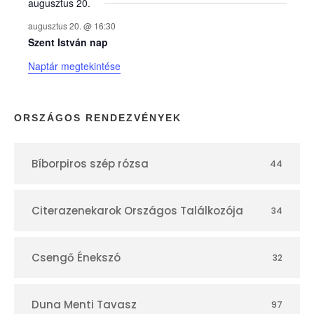
augusztus 20.
k
augusztus 20. @ 16:30
n
Szent István nap
Naptár megtekintése
a
p
ORSZÁGOS RENDEZVÉNYEK
t
Bíborpiros szép rózsa
44
á
r
Citerazenekarok Országos Találkozója
34
Csengő Énekszó
32
Duna Menti Tavasz
97