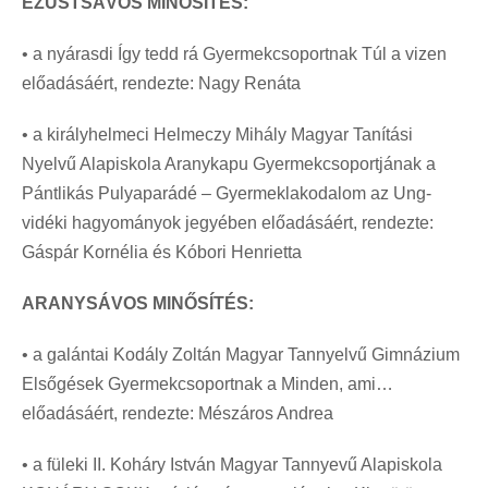
EZÜSTSÁVOS MINŐSÍTÉS:
• a nyárasdi Így tedd rá Gyermekcsoportnak Túl a vizen
előadásáért, rendezte: Nagy Renáta
• a királyhelmeci Helmeczy Mihály Magyar Tanítási
Nyelvű Alapiskola Aranykapu Gyermekcsoportjának a
Pántlikás Pulyaparádé – Gyermeklakodalom az Ung-
vidéki hagyományok jegyében előadásáért, rendezte:
Gáspár Kornélia és Kóbori Henrietta
ARANYSÁVOS MINŐSÍTÉS:
• a galántai Kodály Zoltán Magyar Tannyelvű Gimnázium
Elsőgések Gyermekcsoportnak a Minden, ami…
előadásáért, rendezte: Mészáros Andrea
• a füleki II. Koháry István Magyar Tannyevű Alapiskola