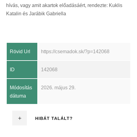
hívás, vagy amit akartok előadásáért, rendezte: Kuklis
Katalin és Jarábik Gabriella
Rövid Url
https://csemadok.sk/?p=142068
ID
142068
Módosítás
2026. május 29.
dátuma
HIBÁT TALÁLT?