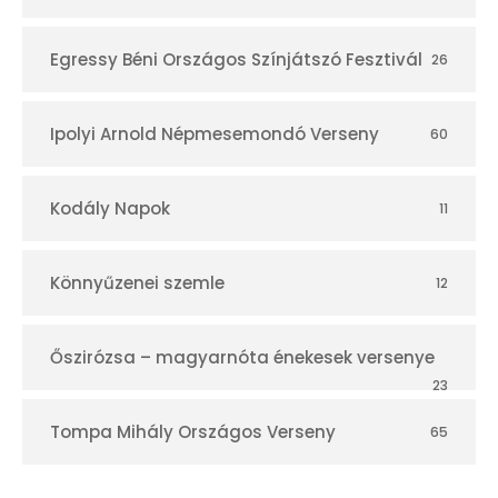
Egressy Béni Országos Színjátszó Fesztivál
26
Ipolyi Arnold Népmesemondó Verseny
60
Kodály Napok
11
Könnyűzenei szemle
12
Őszirózsa – magyarnóta énekesek versenye
23
Tompa Mihály Országos Verseny
65