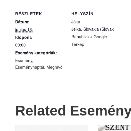
RÉSZLETEK
HELYSZÍN
Dátum:
Jóka
Jelka
,
Slovakia (Slovak
június 13.
Republic)
+ Google
Időpont:
Térkép
09:00
Esemény kategóriák:
Esemény
,
Eseménynaptár
,
Meghívó
Related Esemén