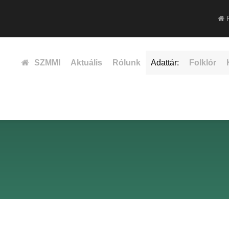
F
SZMMI
Aktuális
Rólunk
Adattár:
Folklór