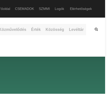
őoldal
CSEMADOK
SZMMI
Logók
Elérhetőségek
Közművelődés
Érték
Közösség
Levéltár