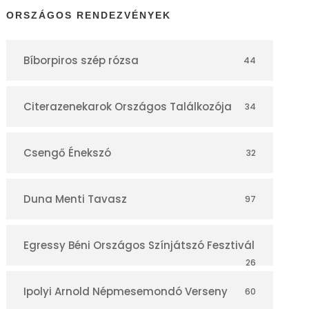
t
ORSZÁGOS RENDEZVÉNYEK
á
Bíborpiros szép rózsa
44
r
Citerazenekarok Országos Találkozója
34
Csengő Énekszó
32
Duna Menti Tavasz
97
Egressy Béni Országos Színjátszó Fesztivál
26
Ipolyi Arnold Népmesemondó Verseny
60