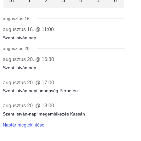
é
31
1
2
3
4
5
6
n
augusztus 16.
augusztus 16. @ 11:00
y
Szent István nap
augusztus 20.
e
augusztus 20. @ 16:30
Szent István nap
k
augusztus 20. @ 17:00
n
Szent István napi ünnepség Perbetén
augusztus 20. @ 18:00
a
Szent István-napi megemlékezés Kassán
Naptár megtekintése
p