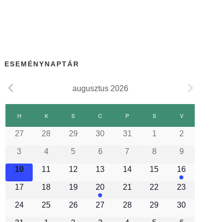
ESEMÉNYNAPTÁR
augusztus 2026
E
H
HÉTFŐ
K
KEDD
S
SZERDA
C
CSÜTÖRTÖK
P
PÉNTEK
S
SZOMBAT
V
VASÁRNAP
27
28
29
30
31
1
2
s
3
4
5
6
7
8
9
e
10
11
12
13
14
15
16
17
18
19
20
21
22
23
m
24
25
26
27
28
29
30