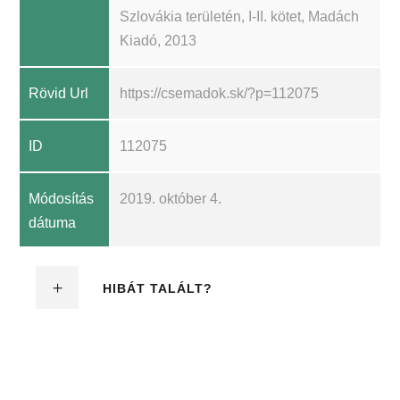
Szlovákia területén, I-II. kötet, Madách
Kiadó, 2013
Rövid Url
https://csemadok.sk/?p=112075
ID
112075
Módosítás
2019. október 4.
dátuma
HIBÁT TALÁLT?