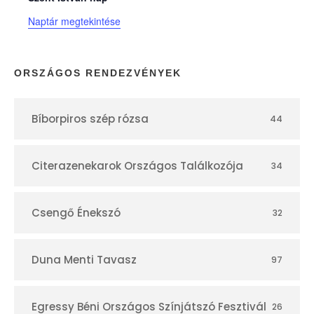
n
Naptár megtekintése
a
p
ORSZÁGOS RENDEZVÉNYEK
t
Bíborpiros szép rózsa
44
á
r
Citerazenekarok Országos Találkozója
34
Csengő Énekszó
32
Duna Menti Tavasz
97
Egressy Béni Országos Színjátszó Fesztivál
26