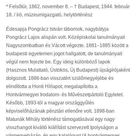
* Felsőtúr, 1862. november 8. – † Budapest, 1944. február
18. / író, múzeumigazgató, helytörténész
Édesapja Pongrácz István tábornok, nagybátyja
Pongrácz Lajos alispán volt. Középiskolai tanulmányait
Nagyszombatban és Vácott végezte. 1881–1885 között a
budapesti egyetemen jogot hallgatott, de tanulmányait
végül nem fejezte be. Egy ideig különböző lapok
(Hasznos Mulattató, Üstökös, Új Budapest) újságírójaként
dolgozott. 1886-ban visszatért szülőmegyéjébe és
elindította a Honti Hírlapot, megalapította a
Hontvármegyei Irodalom- és Művészetpártoló Egyletet.
Később, 1893-tól a magyar országgyűlés
képviselőházának pénztári ellenőre volt. 1898-ban
Matunák Mihály történész támogatásával egy nagy
visszhangot kiváltó kiállítást szervezett Ipolyságon a
vármegyeházán, és egy katalógust (A hontvármegyei