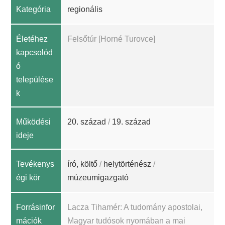
Kategória
regionális
Életéhez
Felsőtúr [Horné Turovce]
kapcsolód
ó
települése
k
Működési
20. század
/
19. század
ideje
Tevékenys
író, költő
/
helytörténész
/
égi kör
múzeumigazgató
Forrásinfor
Lacza Tihamér: A tudomány apostolai,
mációk
Magyar tudósok nyomában a mai