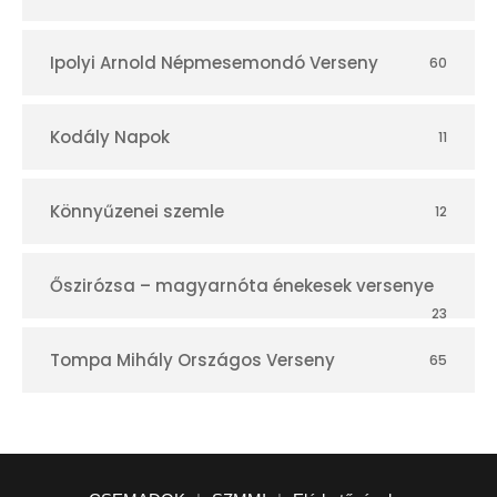
Ipolyi Arnold Népmesemondó Verseny
60
Kodály Napok
11
Könnyűzenei szemle
12
Őszirózsa – magyarnóta énekesek versenye
23
Tompa Mihály Országos Verseny
65