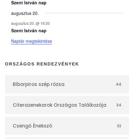
y
Szent István nap
augusztus 20.
e
augusztus 20. @ 16:30
Szent István nap
k
Naptár megtekintése
n
ORSZÁGOS RENDEZVÉNYEK
a
Bíborpiros szép rózsa
44
p
Citerazenekarok Országos Találkozója
34
t
á
Csengő Énekszó
32