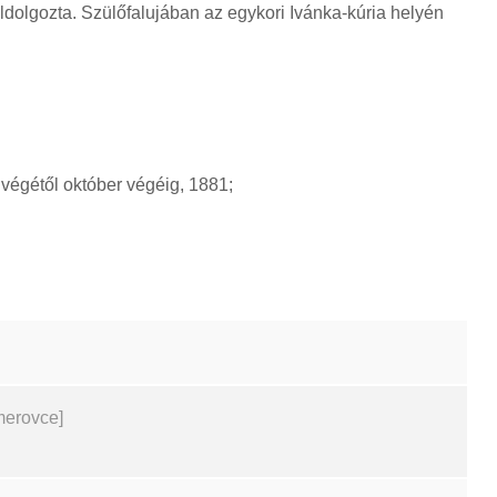
ldolgozta. Szülőfalujában az egykori Ivánka-kúria helyén
égétől október végéig, 1881;
merovce]