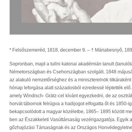
* Felsőszemeréd, 1818. december 9. – † Máriabesnyő, 1896. 
Sopronban, majd a tullni katonai akadémián tanult (tanulótá
Németországban és Csehországban szolgált. 1848 májusába
az alakuló nemzetőrséghez és a miniszterelnök titkáraké
hónap leforgása alatt századosból ezredessé léptették elő.
amely Windisch- Grätz-cel kívánt egyezkedni, de az osztrák
horvát tábornok felrúgva a hadijogot elfogatta őt és 1850-i
bekapcsolódott a magyar közéletbe, 1865– 1895 között meg
ben az Északkeleti Vasúttársaság vezérigazgatója. Egyik a
gőzhajózási Társaságnak és az Országos Honvédegyletne