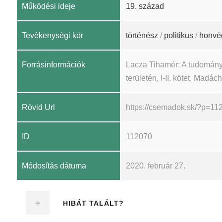
Működési ideje
19. század
Tevékenységi kör
történész
/
politikus
/
honvé
Forrásinformációk
Lacza Tihamér: A tudomány
területén, I-II. kötet, Madá
Rövid Url
https://csemadok.sk/?p=11
ID
112070
Módosítás dátuma
2020. február 27.
HIBÁT TALÁLT?