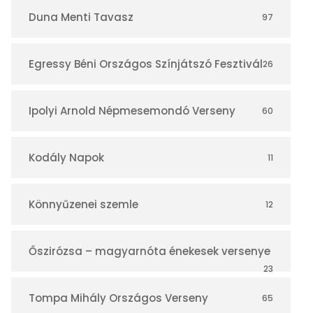
r
Duna Menti Tavasz
97
Egressy Béni Országos Színjátszó Fesztivál
26
Ipolyi Arnold Népmesemondó Verseny
60
Kodály Napok
11
Könnyűzenei szemle
12
Őszirózsa – magyarnóta énekesek versenye
23
Tompa Mihály Országos Verseny
65