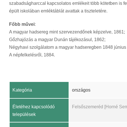
szabadságharccal kapcsolatos emlékeit több kötetben is fe
épült iskolában emléktáblát avattak a tiszteletére.
Főbb művei
:
A magyar hadsereg mint szervezendőnek képzelve, 1861;
Gőzhajózás a magyar Dunán tájékozásul, 1862;
Négyhavi szolgálatom a magyar hadseregben 1848 június v
A népfelkelésről, 1884.
Kategória
országos
Életéhez kapcsolódó
Felsőszemeréd [Horné Se
települések