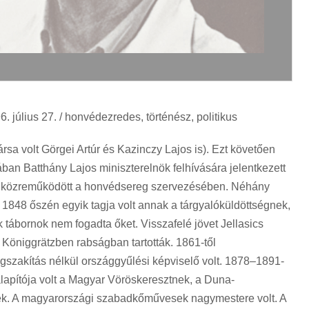
július 27. / honvédezredes, történész, politikus
rsa volt Görgei Artúr és Kazinczy Lajos is). Ezt követően
n Batthány Lajos miniszterelnök felhívására jelentkezett
nt közreműködött a honvédsereg szervezésében. Néhány
 1848 őszén egyik tagja volt annak a tárgyalóküldöttségnek,
 tábornok nem fogadta őket. Visszafelé jövet Jellasics
g Königgrätzben rabságban tartották. 1861-től
szakítás nélkül országgyűlési képviselő volt. 1878–1891-
lapítója volt a Magyar Vöröskeresztnek, a Duna-
k. A magyarországi szabadkőművesek nagymestere volt. A