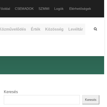
őoldal
CSEMADOK
SZMMI
Logók
Elérhetőségek
Közművelődés
Érték
Közösség
Levéltár
Keresés
Keresés