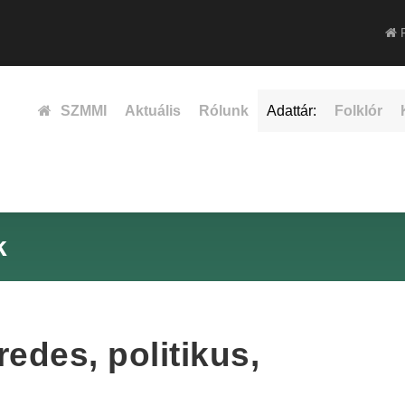
F
SZMMI
Aktuális
Rólunk
Adattár:
Folklór
k
edes, politikus,