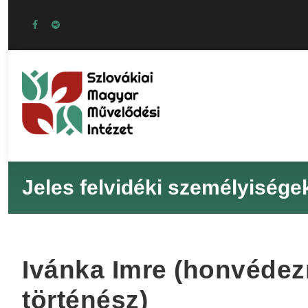
Jeles felvidéki személyisége
Ivánka Imre (honvédezr
történész)