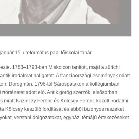
anuár 15. / református pap, főiskolai tanár
zte. 1783–1793-ban Miskolcon tanított, majd a zürichi
 antik irodalmat hallgatott. A franciaországi események miatt
sáton, Dorogmán. 1798-tól Sárospatakon a kollégiumban
áztörténetet adott elő. Antik görög szerzők, elsősorban
tás miatt Kazinczy Ferenc és Kölcsey Ferenc között irodalmi
a Kölcsey készülő fordítását és ebből bizonyos részeket
yokat, verstani dolgozatokat, egyházi témájú értekezéseket