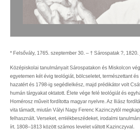
* Felsővály, 1765. szeptember 30. – † Sárospatak ?, 1820. j
Középiskolai tanulmányait Sárospatakon és Miskolcon vége
egyetemen két évig teológiát, bölcseletet, természettant és
hazatért és 1798-ig segédlelkész, majd prédikátor volt C
humán tárgyakat oktatott. Élete vége felé teológiát és egyh
Homérosz műveit fordította magyar nyelvre. Az Iliász fordí
vita támadt, miután Vályi Nagy Ferenc Kazinczytól megkapt
felhasznált. Verseket, emlékbeszédeket, irodalmi tanulmán
írt. 1808–1813 között számos levelet váltott Kazinczyval.