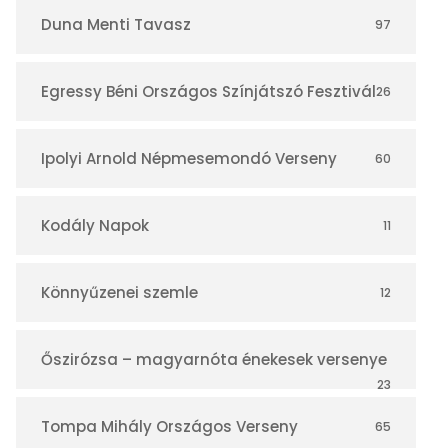
r
Duna Menti Tavasz
97
Egressy Béni Országos Színjátszó Fesztivál
26
Ipolyi Arnold Népmesemondó Verseny
60
Kodály Napok
11
Könnyűzenei szemle
12
Őszirózsa – magyarnóta énekesek versenye
23
Tompa Mihály Országos Verseny
65