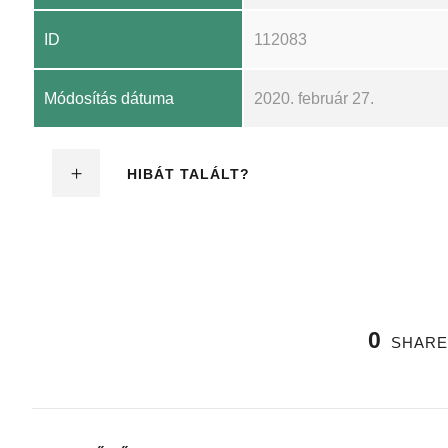
ID
112083
Módosítás dátuma
2020. február 27.
HIBÁT TALÁLT?
0
SHARE