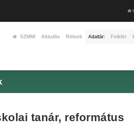
F
SZMMI
Aktuális
Rólunk
Adattár:
Folklór
k
kolai tanár, református