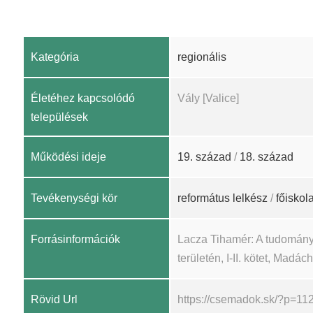
Kategória
regionális
Életéhez kapcsolódó
Vály [Valice]
települések
Működési ideje
19. század
/
18. század
Tevékenységi kör
református lelkész
/
főiskola
Forrásinformációk
Lacza Tihamér: A tudomány
területén, I-II. kötet, Madá
Rövid Url
https://csemadok.sk/?p=11