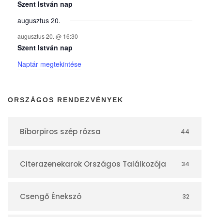
y
Szent István nap
augusztus 20.
e
augusztus 20. @ 16:30
Szent István nap
k
Naptár megtekintése
n
ORSZÁGOS RENDEZVÉNYEK
a
Bíborpiros szép rózsa
44
p
Citerazenekarok Országos Találkozója
34
t
á
Csengő Énekszó
32