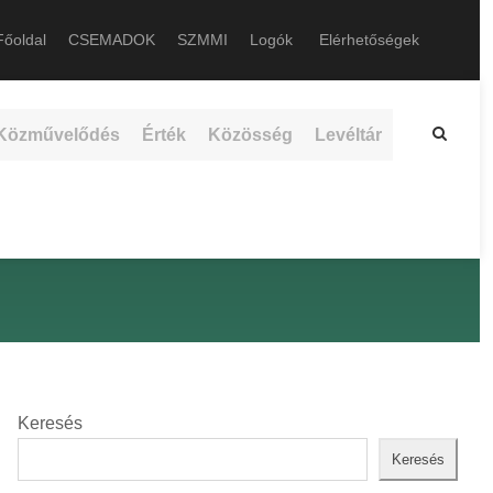
őoldal
CSEMADOK
SZMMI
Logók
Elérhetőségek
Közművelődés
Érték
Közösség
Levéltár
Keresés
Keresés