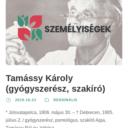
Tamássy Károly
(gyógyszerész, szakíró)
2019-10-23
REGIONÁLIS
* Jolsvatapolca, 1806. május 30. – † Debrecen, 1885.
július 2. / gyógyszerész, pomológus, szakíró Apja,
Tamássy Pál ev. lelkész...