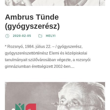
z
t
t
r
e
:
:
i
Ambrus Tünde
r
n
i
(gyógyszerész)
t
n
:
2020-02-05
HELYI
t
:
* Rozsnyó, 1984. július 22. – / gyógyszerész,
gyógyszerészettörténész Elemi és középiskolai
tanulmányait szülővárosában végezte, a rozsnyói
gimnáziumban érettségizett 2002-ben....