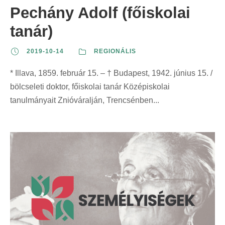
Pechány Adolf (főiskolai
tanár)
2019-10-14
REGIONÁLIS
* Illava, 1859. február 15. – † Budapest, 1942. június 15. /
bölcseleti doktor, főiskolai tanár Középiskolai
tanulmányait Znióváralján, Trencsénben...