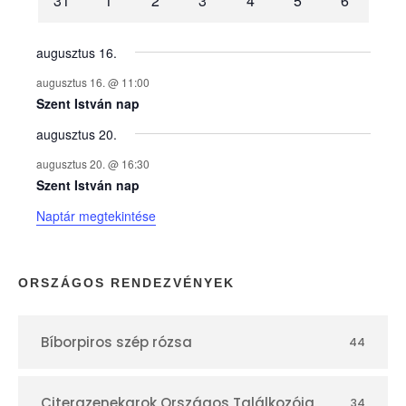
31
1
2
3
4
5
6
n
y
augusztus 16.
augusztus 16. @ 11:00
e
Szent István nap
augusztus 20.
k
augusztus 20. @ 16:30
n
Szent István nap
Naptár megtekintése
a
p
ORSZÁGOS RENDEZVÉNYEK
t
Bíborpiros szép rózsa
44
á
Citerazenekarok Országos Találkozója
34