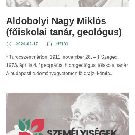
z
t
t
r
e
:
:
i
Aldobolyi Nagy Miklós
r
n
i
(főiskolai tanár, geológus)
t
n
:
2020-02-17
HELYI
t
:
* Turócszentmárton, 1911. november 28. – † Szeged,
1973. április 4. / geográfus, hidrogeológus, főiskolai tanár
A budapesti tudományegyetemen földrajz–kémia...