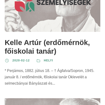
Kelle Artúr (erdőmérnök,
főiskolai tanár)
2020-02-12
HELYI
* Perjámos, 1882. július 18. – † Ágfalva/Sopron, 1945.
január 8. / erdőmérnök, főiskolai tanár Oklevelét a
selmecbányai Bányászati és...