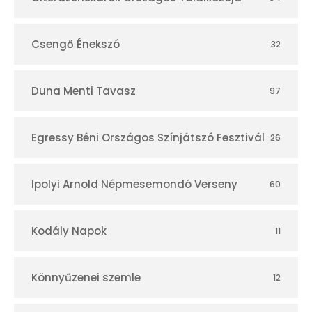
r
Csengő Énekszó
32
Duna Menti Tavasz
97
Egressy Béni Országos Színjátszó Fesztivál
26
Ipolyi Arnold Népmesemondó Verseny
60
Kodály Napok
11
Könnyűzenei szemle
12