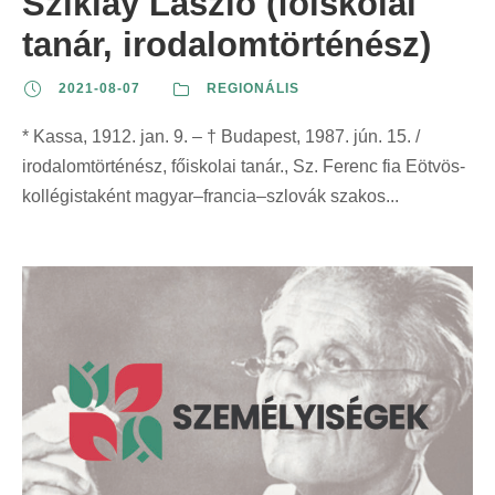
Sziklay László (főiskolai
tanár, irodalomtörténész)
2021-08-07
REGIONÁLIS
* Kassa, 1912. jan. 9. – † Budapest, 1987. jún. 15. /
irodalomtörténész, főiskolai tanár., Sz. Ferenc fia Eötvös-
kollégistaként magyar–francia–szlovák szakos...