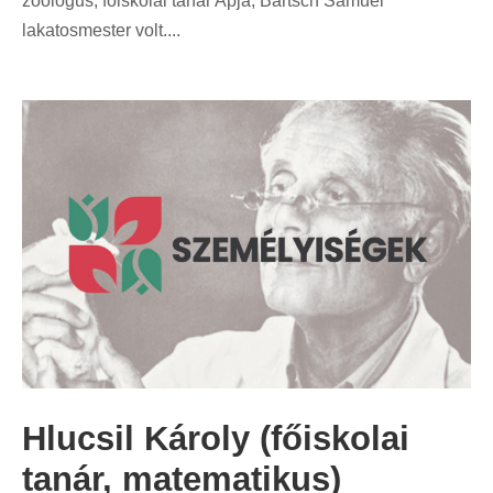
zoológus, főiskolai tanár Apja, Bartsch Sámuel
lakatosmester volt....
Hlucsil Károly (főiskolai
tanár, matematikus)