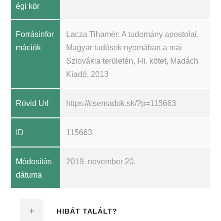
égi kör
Forrásinfor
Lacza Tihamér: A tudomány apostolai,
mációk
Magyar tudósok nyomában a mai
Szlovákia területén, I-II. kötet, Madách
Kiadó, 2013
Rövid Url
https://csemadok.sk/?p=115663
ID
115663
Módosítás
2019. november 20.
dátuma
HIBÁT TALÁLT?