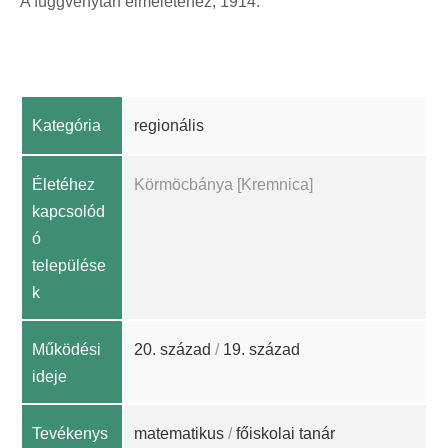
A függvénytan elméletéhez, 1914.
Kategória
regionális
Életéhez
Körmöcbánya [Kremnica]
kapcsolód
ó
települése
k
Működési
20. század
/
19. század
ideje
Tevékenys
matematikus
/
főiskolai tanár