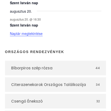
e
Szent István nap
augusztus 20.
k
augusztus 20. @ 16:30
n
Szent István nap
Naptár megtekintése
a
p
ORSZÁGOS RENDEZVÉNYEK
t
Bíborpiros szép rózsa
44
á
r
Citerazenekarok Országos Találkozója
34
Csengő Énekszó
32