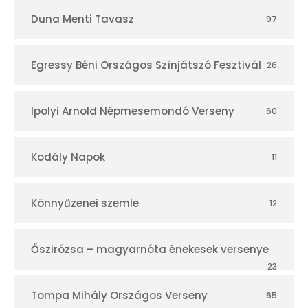
Duna Menti Tavasz
97
Egressy Béni Országos Színjátszó Fesztivál
26
Ipolyi Arnold Népmesemondó Verseny
60
Kodály Napok
11
Könnyűzenei szemle
12
Őszirózsa – magyarnóta énekesek versenye
23
Tompa Mihály Országos Verseny
65