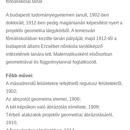
főreáliskolai tanár
A budapesti tudományegyetemen tanult, 1902-ben
doktorált, 1912-ben pedig magántanári képesítést nyert a
projektív geometria tárgykörből. A temesvári
főreáliskolában kezdte tanári pályáját, majd 1912-től a
budapesti állami Erzsébet nőiskola tanítóképző
intézetének tanára lett. Matematikusként elsősorban
geometriával és függvénytannal foglalkozott.
Főbb művei:
A másodrendű felületekre lefejthető regulusz-felületekről,
1902;
Az abszolút geometria elemei, 1906;
A két képsíkon való ábrázolás elmélete, 1909;
Térbeli alakzatok projektív geometriai ábrázolásáról,
1910;