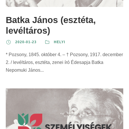
z
t
t
r
e
:
:
i
Batka János (esztéta,
r
n
i
levéltáros)
t
n
:
2020-01-23
HELYI
t
:
* Pozsony, 1845. október 4. – † Pozsony, 1917. december
2. / levéltáros, esztéta, zenei író Édesapja Batka
Nepomuki János...