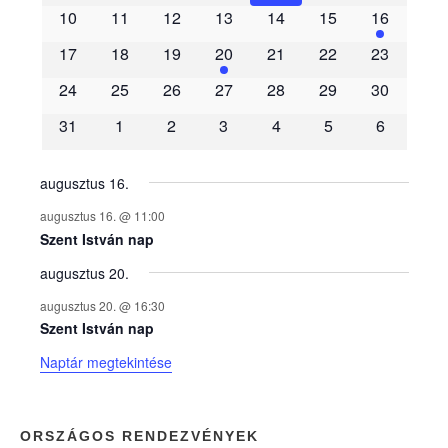
e
10
11
12
13
14
15
16
m
17
18
19
20
21
22
23
é
24
25
26
27
28
29
30
31
1
2
3
4
5
6
n
y
augusztus 16.
augusztus 16. @ 11:00
e
Szent István nap
augusztus 20.
k
augusztus 20. @ 16:30
n
Szent István nap
Naptár megtekintése
a
p
ORSZÁGOS RENDEZVÉNYEK