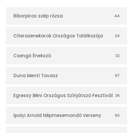
t
Bíborpiros szép rózsa
44
á
r
Citerazenekarok Országos Találkozója
34
Csengő Énekszó
32
Duna Menti Tavasz
97
Egressy Béni Országos Színjátszó Fesztivál
26
Ipolyi Arnold Népmesemondó Verseny
60