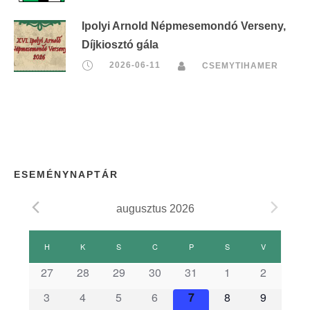
Ipolyi Arnold Népmesemondó Verseny,
Díjkiosztó gála
2026-06-11
CSEMYTIHAMER
ESEMÉNYNAPTÁR
augusztus 2026
E
H
HÉTFŐ
K
KEDD
S
SZERDA
C
CSÜTÖRTÖK
P
PÉNTEK
S
SZOMBAT
V
VASÁRNAP
s
27
28
29
30
31
1
2
3
4
5
6
7
8
9