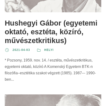
Hushegyi Gábor (egyetemi
oktató, esztéta, közíró,
művészetkritikus)
2021-04-03
HELYI
* Pozsony, 1959. nov. 14. / esztéta, művészetkritikus,
egyetemi oktató, közíró A Komenský Egyetem BTK-n
filozófia–esztétika szakot végzett (1985). 1987–- 1990-
ben...