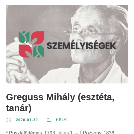
Greguss Mihály (esztéta,
tanár)
2020-01-30
HELYI
* Pusztafödémes, 1793. július 1. – † Pozsony, 1838.