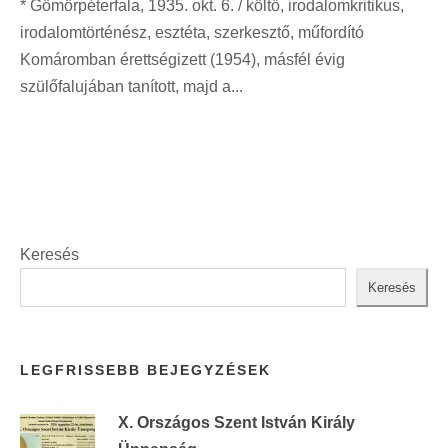
* Gömörpéterfala, 1935. okt. 6. / költő, irodalomkritikus,
irodalomtörténész, esztéta, szerkesztő, műfordító
Komáromban érettségizett (1954), másfél évig
szülőfalujában tanított, majd a...
Keresés
Keresés
LEGFRISSEBB BEJEGYZÉSEK
X. Országos Szent István Király