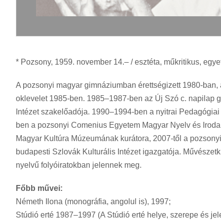
* Pozsony, 1959. november 14.– / esztéta, műkritikus, egye
A pozsonyi magyar gimnáziumban érettségizett 1980-ban, 
oklevelet 1985-ben. 1985–1987-ben az Új Szó c. napilap
Intézet szakelőadója. 1990–1994-ben a nyitrai Pedagógiai
ben a pozsonyi Comenius Egyetem Magyar Nyelv és Irodal
Magyar Kultúra Múzeumának kurátora, 2007-től a pozsony
budapesti Szlovák Kulturális Intézet igazgatója. Művészetk
nyelvű folyóiratokban jelennek meg.
Főbb művei:
Németh Ilona (monográfia, angolul is), 1997;
Stúdió erté 1987–1997 (A Stúdió erté helye, szerepe és je