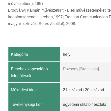
művészetben), 1997;
Brogyányi Kálmán művészetkritikai és művészetelméleti t
irodalomtörténet tükrében,1997; Transart Communication P
magyar–szlovák, Sőrés Zsolttal), 2008.
Kategória
helyi
Életéhez kapcsolódó
Pozsony [Bratislava]
települések
Működési ideje
21. század
/
20. század
Tevékenységi kör
egyetemi oktató
/
esztéta