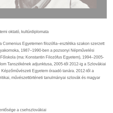
temi oktató, kultúrdiplomata
a Comenius Egyetemen filozófia–esztétika szakon szerzett
 gyakornoka, 1987–1990-ben a pozsonyi Népművelési
 Főiskola (ma: Konstantin Filozófus Egyetem), 1994–2005-
om Tanszékének adjunktusa, 2005-től 2012-ig a Szlovákiai
i Képzőművészeti Egyetem óraadó tanára. 2012-től a
ritikai, művészettörténeti tanulmányai szlovák és magyar
lentősége a csehszlovákiai