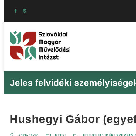
Jeles felvidéki személyisége
Hushegyi Gábor (egyete
2020-01-30
HELYI
JELES FELVIDÉKI SZEMÉLY