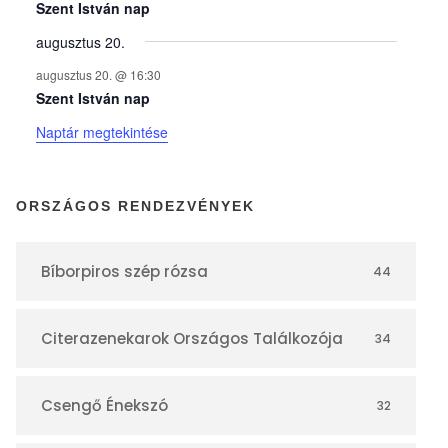
y
Szent István nap
augusztus 20.
e
augusztus 20. @ 16:30
Szent István nap
k
Naptár megtekintése
n
ORSZÁGOS RENDEZVÉNYEK
a
Bíborpiros szép rózsa
44
p
Citerazenekarok Országos Találkozója
34
t
á
Csengő Énekszó
32