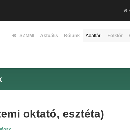
F
SZMMI
Aktuális
Rólunk
Adattár:
Folklór
k
mi oktató, esztéta)
ISÉGEK