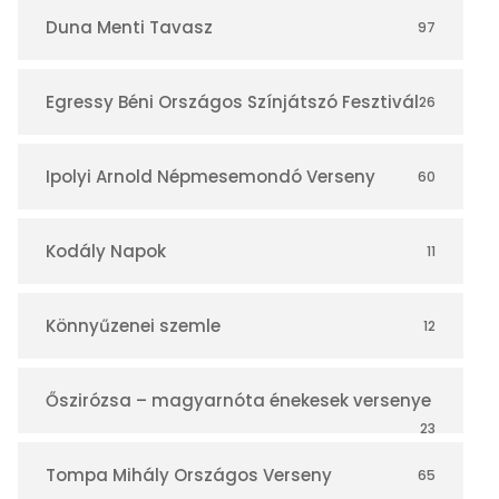
r
Duna Menti Tavasz
97
Egressy Béni Országos Színjátszó Fesztivál
26
Ipolyi Arnold Népmesemondó Verseny
60
Kodály Napok
11
Könnyűzenei szemle
12
Őszirózsa – magyarnóta énekesek versenye
23
Tompa Mihály Országos Verseny
65