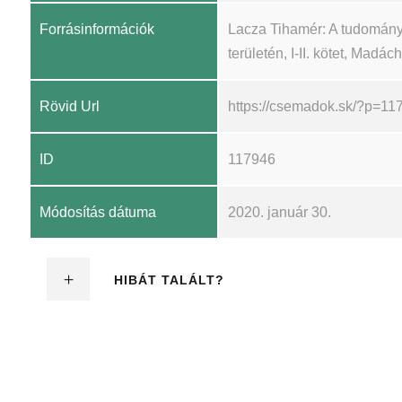
Forrásinformációk
Lacza Tihamér: A tudomány
területén, I-II. kötet, Madá
Rövid Url
https://csemadok.sk/?p=11
ID
117946
Módosítás dátuma
2020. január 30.
HIBÁT TALÁLT?