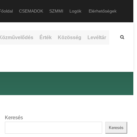
őoldal
CSEMADOK
SZMMI
Logók
Elérhetőségek
Közművelődés
Érték
Közösség
Levéltár
Keresés
Keresés